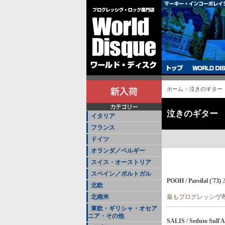
ホーム
>
泣きのギター
泣きのギター
イタリア
フランス
ドイツ
オランダ／ベルギー
スイス・オーストリア
スペイン／ポルトガル
POOH / Parsifal ('73)
北欧
北南米
最もプログレッシヴ寄
東欧・ギリシャ・オセア
ニア・その他
SALIS / Seduto Sull'A