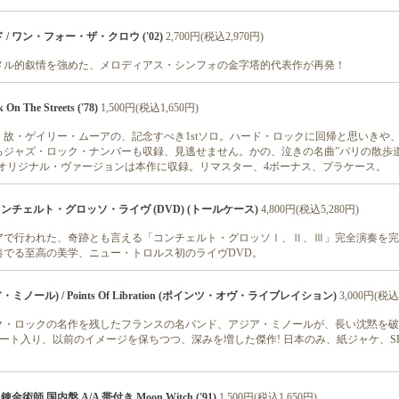
 ワン・フォー・ザ・クロウ ('02)
2,700円(税込2,970円)
メル的叙情を強めた、メロディアス・シンフォの金字塔的代表作が再発！
n The Streets ('78)
1,500円(税込1,650円)
故・ゲイリー・ムーアの、記念すべき1stソロ。ハード・ロックに回帰と思いきや
ジャズ・ロック・ナンバーも収録、見逃せません。かの、泣きの名曲”パリの散歩道"(
のオリジナル・ヴァージョンは本作に収録。リマスター、4ボーナス、プラケース。
コンチェルト・グロッソ・ライヴ (DVD) (トールケース)
4,800円(税込5,280円)
リアで行われた、奇跡とも言える「コンチェルト・グロッソⅠ、Ⅱ、Ⅲ」完全演奏を完
奏でる至高の美学、ニュー・トロルス初のライヴDVD。
ア・ミノール) / Points Of Libration (ポインツ・オヴ・ライブレイション)
3,000円(税込
ク・ロックの名作を残したフランスの名バンド、アジア・ミノールが、長い沈黙を破
ルート入り、以前のイメージを保ちつつ、深みを増した傑作! 日本のみ、紙ジャケ、SH
術師 国内盤 A/A 帯付き Moon Witch ('91)
1,500円(税込1,650円)