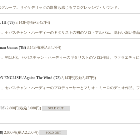
のグループ。サイケデリックの影響も感じるプログレッシヴ・サウンド。
III ('79)
3,143円(税込3,457円)
ット。セバスチャン・ハーディーのギタリストの初のソロ・アルバム。味わい深い作
n Games ('83)
3,143円(税込3,457円)
ット。初CD化。セバスチャン・ハーディーのギタリストのソロ2作目。ヴァラエティ
ENGLISH / Agains The Wind ('78)
3,143円(税込3,457円)
ット。セバスチャン・ハーディーのプロデューサーとマリオ・ミーロのデュオ作品。
'05)
2,800円(税込3,080円)
SOLD OUT
8)
2,000円(税込2,200円)
SOLD OUT