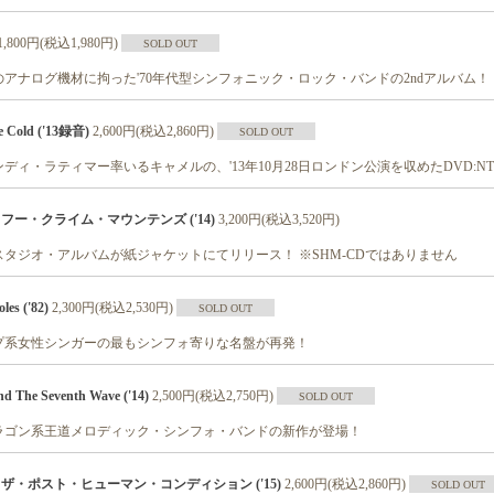
1,800円(税込1,980円)
SOLD OUT
アナログ機材に拘った'70年代型シンフォニック・ロック・バンドの2ndアルバム！
e Cold ('13録音)
2,600円(税込2,860円)
SOLD OUT
ディ・ラティマー率いるキャメルの、'13年10月28日ロンドン公演を収めたDVD:NT
・フー・クライム・マウンテンズ ('14)
3,200円(税込3,520円)
タジオ・アルバムが紙ジャケットにてリリース！ ※SHM-CDではありません
es ('82)
2,300円(税込2,530円)
SOLD OUT
プ系女性シンガーの最もシンフォ寄りな名盤が再発！
 The Seventh Wave ('14)
2,500円(税込2,750円)
SOLD OUT
ラゴン系王道メロディック・シンフォ・バンドの新作が登場！
 ザ・ポスト・ヒューマン・コンディション ('15)
2,600円(税込2,860円)
SOLD OUT