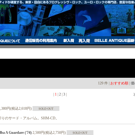
129 件 |
おすすめ順
|
価
|
1
|
2
|
3
|
2,380円(税込2,618円)
SOLD OUT
りのサード・アルバム。SHM-CD。
lba A Guardare ('74)
2,500円(税込2,750円)
SOLD OUT