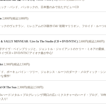
ニック・バンド、バッロックの、日本盤のみで出たデビューCD
in
2,800円(税込3,080円)
ックのヴェテラン、ミレニアムの'20新作15th! 初期マリリオン、フロイド・ルーツ
 SALLY MINNEAR / Live In The Studio (CD＋DVD/NTSC)
2,600円(税込2,860円)
携!デイヴ・ベインブリッジと、ジェントル・ジャイアントのケリー・ミネアの愛娘
ライヴCD＋DVD/NTSC!アイオナ曲が中心!
ict
2,300円(税込2,530円)
ド、ポーキュパイン・ツリー、ジェネシス・ルーツのダーク・メロディック・シンフォ
な傑作!
d Of The Sun
2,300円(税込2,530円)
/'80sハード/メタル＋プログレッシヴ!間口の広いミクスチャーのハード・プログ、'10年1
入り!