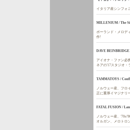
イタリア産シンフォ
MILLENIUM / The S
ポーランド・メロディ
作!
DAVE BEINBRIDGE ＆
アイオナ・ファン必
ネアの'17スタジオ・
TAMMATOYS / Confl
ノルウェー産、フロイ
正に重厚イマジナリー
FATAL FUSION / Lan
ノルウェー産、'70s
オルガン、メロトロン