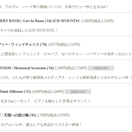
、プログレ・ハード寄り新鋭バンドの、日本デビュー作となる2nd！
ERY BAND) / Live In Rome ('14) 2CD+DVD:NTSC
3,200円(税込3,520円)
ライヴを収録した2CD+DVD:NTSC！
 / ウィンドチェイス ('76)
2,857円(税込3,143円)
んだ歴史的シンフォニック・グループ、セバスチャン・ハーディーの名作（セカンド
N / Horizontal Ascension ('16)
2,500円(税込2,750円)
SOLD OUT
ぷりの、うたもの寄り叙情派メロディアス・シンフォ独米混成トリオのデビュー作 
nk Different ('15)
2,000円(税込2,200円)
SOLD OUT
＋泣きのgとハモンド、ピアノを軸とした甘美なサウンド！
 天国への架け橋 ('01)
2,700円(税込2,970円)
ドのアルバム中、最もレアな作品がリマスター再発！