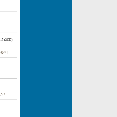
(2CD)
名作！
バム！