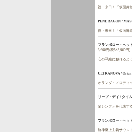
祝・来日！「仮面舞踏
PENDRAGON / MASQ
祝・来日！「仮面舞踏
フランボロー・ヘッド 
3,600円(税込3,960円)
心の琴線に触れるよ
ULTRANOVA / Orion (
オランダ・メロディ
リープ・デイ / タイムラ
蘭シンフォを代表す
フランボロー・ヘッド 
旋律至上主義サウンド