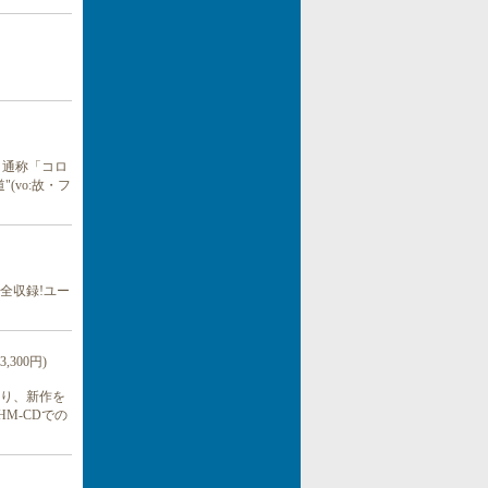
、通称「コロ
vo:故・フ
全収録!ユー
3,300円)
り、新作を
M-CDでの