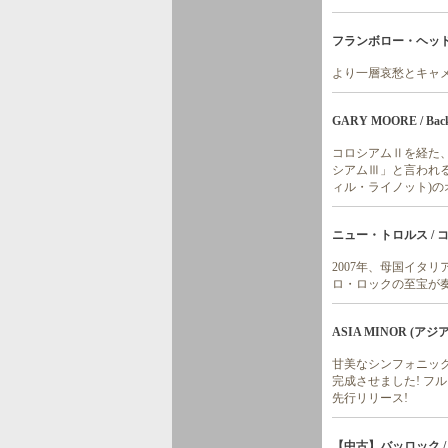
フランボロー・ヘッド /
より一層哀愁とキャ
GARY MOORE / Back O
コロシアムⅡを経た、
シアムⅢ」と言われる
ィル・ライノット)
ニュー・トロルス / 
2007年、母国イタ
ロ・ロックの至宝が
ASIA MINOR (アジ
甘美なシンフォニッ
完成させました! フ
先行リリース!
【中古】バッロック / 錬金