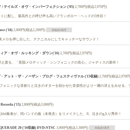
/ テイルズ・オヴ・インパーフェクション ('05)
2,700円(税込2,970円)
フロントに配し、最高作との呼び声も高いフランボロー・ヘッドの5作目！
ce ('16)
2,000円(税込2,200円)
SOLD OUT
/美メロを押し出した、テクニカルにしてキャッチーなサウンド！
フィア・オヴ・ルッキング・ダウン('16)
2,700円(税込2,970円)
冴え渡る、「英国メロディック・シンフォニックの良心」ジャディスの新作！
ヴ・アット・ザ・ノーザン・プログ・フェスティヴァル ('15収録)
2,700円(税込2,970円
シンフォニックな音創りと泣きのギターを効かせた音楽性がより一層の冴えをみせる、
ecorda ('15)
2,800円(税込3,080円)
kbd奏者が、同バンドの曲（未発含）をリメイクした、fl、泣きのg入り秀作！
QUERADE 20 ('16収録) DVD:NTSC
3,000円(税込3,300円)
SOLD OUT