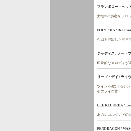
フランボロー・ヘッド 
女性vo/fl奏者を
POLYPHIA / Renaissan
今回も突出した泣き
ジャディス / ノー・
印象的なメロディが
リープ・デイ / ライ
ツインkbdによる
初のライヴ作！
LEE RECORDA / Lee R
あのレコルダンドの元
PENDRAGON / MAS