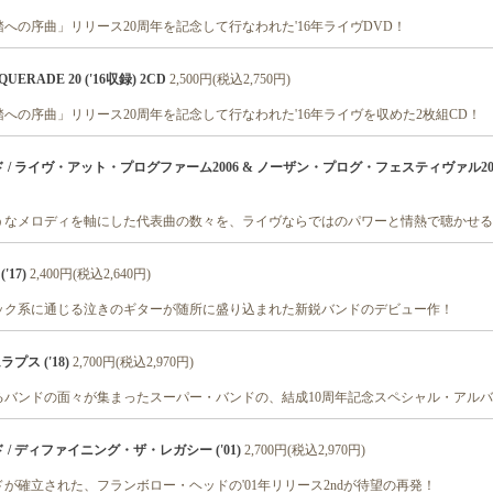
への序曲」リリース20周年を記念して行なわれた'16年ライヴDVD！
UERADE 20 ('16収録) 2CD
2,500円(税込2,750円)
への序曲」リリース20周年を記念して行なわれた'16年ライヴを収めた2枚組CD！
/ ライヴ・アット・プログファーム2006 & ノーザン・プログ・フェスティヴァル2015 
うなメロディを軸にした代表曲の数々を、ライヴならではのパワーと情熱で聴かせる
'17)
2,400円(税込2,640円)
ック系に通じる泣きのギターが随所に盛り込まれた新鋭バンドのデビュー作！
プス ('18)
2,700円(税込2,970円)
るバンドの面々が集まったスーパー・バンドの、結成10周年記念スペシャル・アル
/ ディファイニング・ザ・レガシー ('01)
2,700円(税込2,970円)
が確立された、フランボロー・ヘッドの'01年リリース2ndが待望の再発！