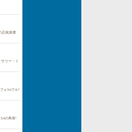
の正統派傑
、サリー・ミ
1stフル!
stの再発!