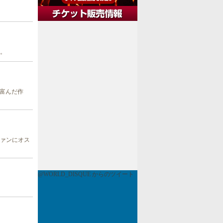
品。
に富んだ作
ファンにオス
@WORLD_DISQUE からのツイート