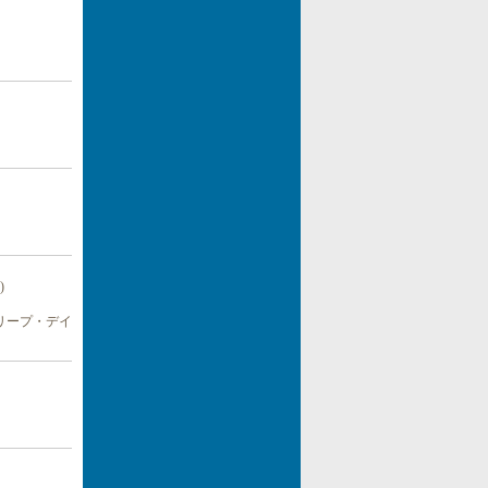
)
リープ・デイ