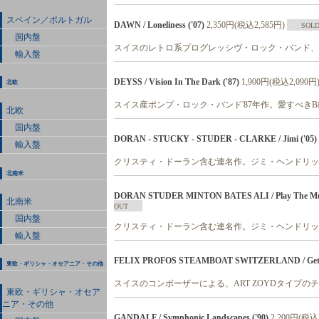
スペイン／ポルトガル
DAWN / Loneliness ('07)
2,350円(税込2,585円)
SOLD
国内盤
スイスのレトロ系プログレッシヴ・ロック・バンド、'
輸入盤
DEYSS / Vision In The Dark ('87)
1,900円(税込2,090円
北欧
スイス産ポンプ・ロック・バンド'87年作。愛すべき
北欧
国内盤
DORAN - STUCKY - STUDER - CLARKE / Jimi ('05)
輸入盤
クリスティ・ドーラン含む連名作。ジミ・ヘンドリッ
北南米
DORAN STUDER MINTON BATES ALI / Play The Music
北南米
OUT
国内盤
クリスティ・ドーラン含む連名作。ジミ・ヘンドリッ
輸入盤
FELIX PROFOS STEAMBOAT SWITZERLAND / Get Ou
東欧・ギリシャ・オセアニア・その他
スイスのコンポーザーによる、ART ZOYDタイプの
東欧・ギリシャ・オセア
ニア・その他
GANDALF / Symphonic Landscapes ('90)
2,200円(税込