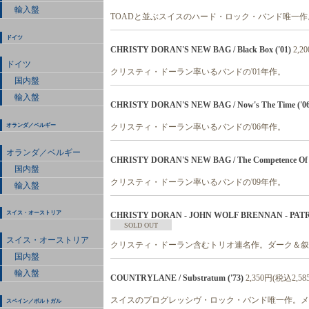
輸入盤
TOADと並ぶスイスのハード・ロック・バンド唯一
ドイツ
CHRISTY DORAN'S NEW BAG / Black Box ('01)
2,2
ドイツ
クリスティ・ドーラン率いるバンドの'01年作。
国内盤
輸入盤
CHRISTY DORAN'S NEW BAG / Now's The Time ('06
クリスティ・ドーラン率いるバンドの'06年作。
オランダ／ベルギー
オランダ／ベルギー
CHRISTY DORAN'S NEW BAG / The Competence Of The
国内盤
クリスティ・ドーラン率いるバンドの'09年作。
輸入盤
スイス・オーストリア
CHRISTY DORAN - JOHN WOLF BRENNAN - PATRICE 
SOLD OUT
スイス・オーストリア
クリスティ・ドーラン含むトリオ連名作。ダーク＆叙
国内盤
輸入盤
COUNTRYLANE / Substratum ('73)
2,350円(税込2,58
スイスのプログレッシヴ・ロック・バンド唯一作。メ
スペイン／ポルトガル