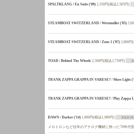
SPALTKLANG / En Suite ('09)
2,350円(税込2,585円)
STEAMBOAT SWITZERLAND / Wertmuller ('05)
3,0
STEAMBOAT SWITZERLAND / Zone 2 ('07)
2,800円
TOAD / Behind The Wheels
2,500円(税込2,750円)
S
TRANK ZAPPA GRAPPA IN VARESE? / More Light ('
TRANK ZAPPA GRAPPA IN VARESE? / Play Zappa Li
DAWN / Darker ('14)
1,800円(税込1,980円)
SOLD O
メロトロンなど往年のアナログ機材に拘った'70年代