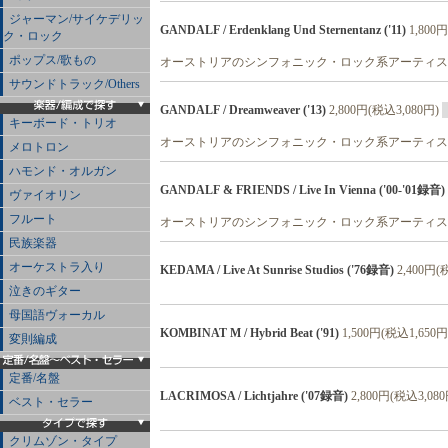
ジャーマン/サイケデリッ
GANDALF / Erdenklang Und Sternentanz ('11)
1,800
ク・ロック
ポップス/歌もの
オーストリアのシンフォニック・ロック系アーティ
サウンドトラック/Others
GANDALF / Dreamweaver ('13)
2,800円(税込3,080円)
キーボード・トリオ
オーストリアのシンフォニック・ロック系アーティスト
メロトロン
ハモンド・オルガン
GANDALF & FRIENDS / Live In Vienna ('00-'01録音)
ヴァイオリン
フルート
オーストリアのシンフォニック・ロック系アーティスト'00-
民族楽器
オーケストラ入り
KEDAMA / Live At Sunrise Studios ('76録音)
2,400円(
泣きのギター
母国語ヴォーカル
KOMBINAT M / Hybrid Beat ('91)
1,500円(税込1,650円
変則編成
定番/名盤
LACRIMOSA / Lichtjahre ('07録音)
2,800円(税込3,080
ベスト・セラー
クリムゾン・タイプ