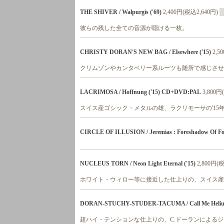
THE SHIVER / Walpurgis ('69)
2,400円(税込2,640円)
彼らの残した全ての音源が聴ける一枚。
CHRISTY DORAN'S NEW BAG / Elsewhere ('15)
2,5
クリムゾンやカンタベリー系ルーツも随所で感じさせ
LACRIMOSA / Hoffnung ('15) CD+DVD:PAL
3,800円
スイス産ゴシック・メタルの雄、ラクリモーサの'15
CIRCLE OF ILLUSION / Jeremias : Foreshadow Of Fo
NUCLEUS TORN / Neon Light Eternal ('15)
2,800円(
ホワイト・ウィロー等に接近した仕上りの、スイス産
DORAN-STUCHY-STUDER-TACUMA / Call Me Helium -Pl
超ハイ・テンションな仕上りの、C.ドーランによる