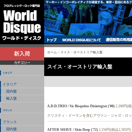
ホーム
>
スイス・オーストリア輸入盤
スイス・オーストリア輸入盤
イタリア
イタリア
国内盤
輸入盤
A.D.D.TRIO / Sic Bisquitus Disintegrat ('00)
2,200円(税
フランス
クリスティ・ドーランを含むアヴァン・ジャズ・ロック
フランス
国内盤
AFTER SHAVE / Skin Deep ('72)
2,350円(税込2,585円)