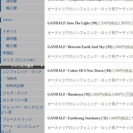
国内盤
輸入盤
オーストリアのシンフォニック・ロック系アーティス
イギリス
GANDALF/ Into The Light ('99)
2,350円(税込2,585円)
イギリス
オーストリアのシンフォニック・ロック系アーティスト
国内盤
輸入盤
GANDALF / Between Earth And Sky ('03)
2,800円(税込
本雑誌
オーストリアのシンフォニック・ロック系アーティスト
グッズ（Tシャツetc）
GANDALF / Colors Of A New Dawn ('04)
2,500円(税込2
シンフォニック・ロック
70年代
オーストリアのシンフォニック・ロック系アーティストの'04
80年代以降
ジャズ・ロック
GANDALF / Barakaya ('05)
2,800円(税込3,080円)
S
カンタベリー系
オーストリアのシンフォニック・ロック系アーティスト
チェンバー・ロック/レコ
メン系
GANDALF / Earthsong Stardance ('11)
1,600円(税込1,
フォーク/トラッド
アート・ロック/ニュー・
オーストリアのシンフォニック・ロック系アーティス
ロック