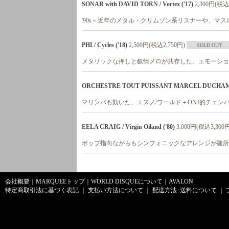
SONAR with DAVID TORN / Vortex ('17)
2,300円(税込
'90s～近年のメタル・クリムゾン系リスナーや、マ
PHI / Cycles ('18)
2,500円(税込2,750円)
SOLD OUT
メタリックな押しと叙情メロが共存した、エモーショ
ORCHESTRE TOUT PUISSANT MARCEL DUCHAMP / S
マリンバも効いた、エスノ/ワールド＋ONJ的チェン
EELA CRAIG / Virgin Oiland ('80)
3,000円(税込3,300
ポップ指向ながらもシンフォニックなアレンジが随所
会社概要
｜
MARQUEEトップ
｜
WORLD DISQUEについて
｜
AVALON
特定商取引法に基づく表記
｜
支払い方法について
｜
配送方法･送料について
｜