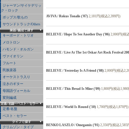
ジャーマン/サイケデリッ
ク・ロック
AVIVA / Rokus Tonalis ('07)
2,181円(税込2,399円)
ポップス/歌もの
サウンドトラック/Others
BELIEVE / Hope To See Another Day ('06)
2,000円(税込
キーボード・トリオ
メロトロン
ハモンド・オルガン
BELIEVE / Live At The 1st Oskar Art Rock Festival 2
ヴァイオリン
フルート
民族楽器
BELIEVE / Yesterday Is A Friend ('08)
2,000円(税込2,2
オーケストラ入り
泣きのギター
BELIEVE / This Bread Is Mine ('09)
1,800円(税込1,980
母国語ヴォーカル
変則編成
BELIEVE / World Is Round ('10)
1,700円(税込1,870円)
定番/名盤
ベスト・セラー
BENKO LASZLO / Omegamix ('91)
2,350円(税込2,585
クリムゾン・タイプ