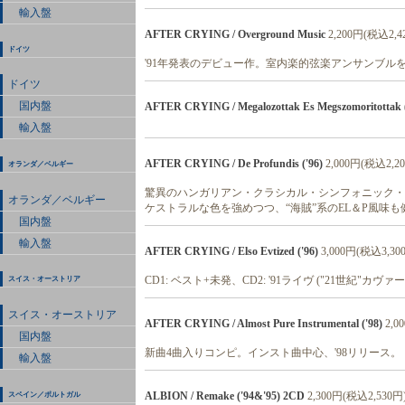
輸入盤
AFTER CRYING / Overground Music
2,200円(税込2,4
ドイツ
'91年発表のデビュー作。室内楽的弦楽アンサンブル
ドイツ
国内盤
AFTER CRYING / Megalozottak Es Megszomoritottak (
輸入盤
AFTER CRYING / De Profundis ('96)
2,000円(税込2,2
オランダ／ベルギー
驚異のハンガリアン・クラシカル・シンフォニック・バンド
オランダ／ベルギー
ケストラルな色を強めつつ、“海賊”系のEL＆P風味
国内盤
輸入盤
AFTER CRYING / Elso Evtized ('96)
3,000円(税込3,30
CD1: ベスト+未発、CD2: '91ライヴ ("21世紀"カヴァ
スイス・オーストリア
スイス・オーストリア
AFTER CRYING / Almost Pure Instrumental ('98)
2,0
国内盤
新曲4曲入りコンピ。インスト曲中心、'98リリース。
輸入盤
ALBION / Remake ('94&'95) 2CD
2,300円(税込2,530円
スペイン／ポルトガル