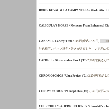
BORIS KOVAC & LA CAMPANELLA / World After Hist
CALIGULA'S HORSE / Moments From Ephemeral City 
CANAMII / Concept ('80)
2,200円(税込2,420円)
SO
時代相応のポップ感覚と泣きが共存した、レア度に劣
CAPRICE / Girdenwodan Part 1 ('12)
2,200円(税込2,4
CHROMOSOMOS / Ultra Project ('01)
2,250円(税込2,4
CHROMOSOMOS / Phonophobis ('05)
2,350円(税込2,5
CHURCHILL'S & JERICHO JONES / Churchill's - Jun