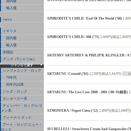
ANTONIS ANISSEGOS & THYMIOS ATZAKAS / Soma
国内盤
輸入盤
APHRODITE'S CHILD / End Of The World ('68)
1,80
イギリス
イギリス
APHRODITE'S CHILD / 666 ('71)
2,600円(税込2,860円
国内盤
輸入盤
本雑誌
ARTEMIY ARTEMIEV & PHILIP B. KLINGLER / A Mome
グッズ（Tシャツetc）
シンフォニック・ロック
ARTSRUNI / Cruzaid ('02)
2,220円(税込2,442円)
S
70年代
80年代以降
ジャズ・ロック
ARTSRUNI / The Live Cuts 2000 - 2001 ('00-'01録音)
1
カンタベリー系
チェンバー・ロック/レコ
ATMOSFERA / Negeri Cinta ('12)
2,400円(税込2,640円)
メン系
フォーク/トラッド
アート・ロック/ニュー・
AVI BELLELI / Strawberry Cream And Gunpowder ('0
ロック