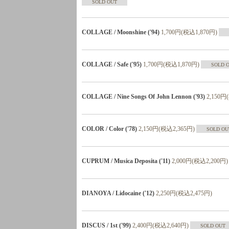
SOLD OUT
COLLAGE / Moonshine ('94)
1,700円(税込1,870円)
COLLAGE / Safe ('95)
1,700円(税込1,870円)
SOLD 
COLLAGE / Nine Songs Of John Lennon ('93)
2,150円
COLOR / Color ('78)
2,150円(税込2,365円)
SOLD OU
CUPRUM / Musica Deposita ('11)
2,000円(税込2,200円)
DIANOYA / Lidocaine ('12)
2,250円(税込2,475円)
DISCUS / 1st ('99)
2,400円(税込2,640円)
SOLD OUT