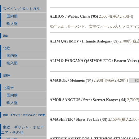
スペイン／ポルトガル
国内盤
ALBION / Wabiac Cienie ('05)
2,500円(税込2,750円)
輸入盤
'05年3rd。ポーランド、女性ヴォーカル入りメロデ
北欧
ALIM QASIMOV / Intimate Dialogue ('09)
2,700円(税込
北欧
国内盤
ALIM & FARGANA QASIMOV ETC / Eastern Voices (
輸入盤
北南米
AMAROK / Metanoia ('04)
2,200円(税込2,420円)
SO
北南米
国内盤
AMOR SANCTUS / Szent Szeretet Konyve ('04)
2,700
輸入盤
東欧・ギリシャ・オセアニア・その他
AMASEFFER / Slaves For Life ('08)
2,150円(税込2,365
東欧・ギリシャ・オセア
ニア・その他