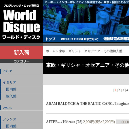
ホーム
>
東欧・ギリシャ・オセアニア・その他輸入盤
東欧・ギリシャ・オセアニア・その
イタリア
イタリア
国内盤
|
1
|
2
|
3
|
4
輸入盤
ADAM BALDYCH & THE BALTIC GANG / Imaginary 
フランス
フランス
AFTER... / Hideout ('08)
2,000円(税込2,200円)
SOLD
国内盤