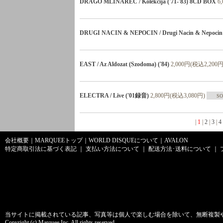
DRAGO MLINAREC / Kolekcija ('71-'83) 8CD BOX
6
DRUGI NACIN & NEPOCIN / Drugi Nacin & Nepocin 
EAST / Az Aldozat (Szodoma) ('84)
2,000円(税込2,200円
ELECTRA / Live ('01録音)
2,800円(税込3,080円)
SO
|
1
|
2
|
3
|
4
会社概要
｜
MARQUEEトップ
｜
WORLD DISQUEについて
｜
AVALON
特定商取引法に基づく表記
｜
支払い方法について
｜
配送方法･送料について
｜
当サイトに掲載されている記事、写真等は個人で楽しむ場合を除いて、無断複製
Copyright (c) Marquee Inc. All rights reserved.