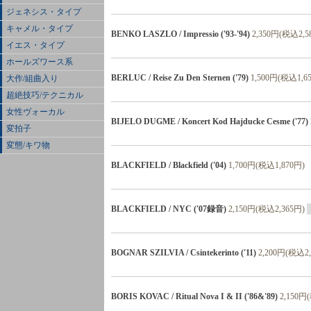
ジェネシス・タイプ
キャメル・タイプ
BENKO LASZLO / Impressio ('93-'94)
2,350円(税込2,5
イエス・タイプ
ホールズワース系
BERLUC / Reise Zu Den Sternen ('79)
1,500円(税込1,6
大作/組曲入り
超絶技巧/テクニカル
女性ヴォーカル
BIJELO DUGME / Koncert Kod Hajducke Cesme ('77)
変拍子
変態/キワ物
BLACKFIELD / Blackfield ('04)
1,700円(税込1,870円)
BLACKFIELD / NYC ('07録音)
2,150円(税込2,365円)
BOGNAR SZILVIA / Csintekerinto ('11)
2,200円(税込2,
BORIS KOVAC / Ritual Nova I & II ('86&'89)
2,150円