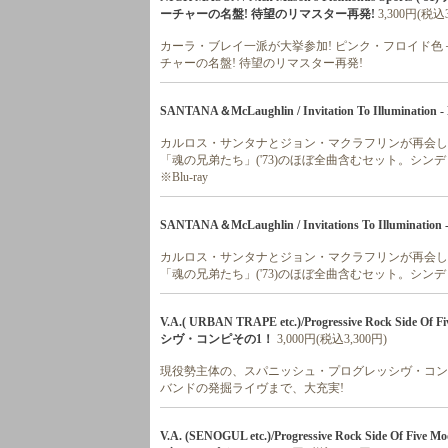
ーチャーの名盤! 待望のリマスター再発!
3,300円(税込3
カーラ・ブレイ一派が大挙参加! ピンク・フロイド
チャーの名盤! 待望のリマスター再発!
SANTANA＆McLaughlin / Invitation To Illumination - L
カルロス・サンタナとジョン・マクラフリンが再会し
「魂の兄弟たち」('73)のほぼ全曲含むセット。シ
※Blu-ray
SANTANA＆McLaughlin / Invitations To Illumination -
カルロス・サンタナとジョン・マクラフリンが再会し
「魂の兄弟たち」('73)のほぼ全曲含むセット。シ
V.A.( URBAN TRAPE etc.)/Progressive Rock 
シヴ・コンピその1！
3,000円(税込3,300円)
現役勢主体の、スパニッシュ・プログレッシヴ・コンピ
バンドの発掘ライヴまで、大充実!
V.A. (SENOGUL etc.)/Progressive Rock Sid