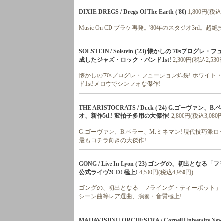
DIXIE DREGS / Dregs Of The Earth ('80)
1,800円(税込
Music On CD プラケ再発。'80年のスタジオ3rd。超絶
SOLSTEIN / Solstein ('23) 懐かしの'70
成したジャズ・ロック・バンド1st!
2,300円(税込2,530
懐かしの'70sプログレ・フュージョン炸裂! ホワイ
ド1st!メロウでシンフォな傑作!
THE ARISTOCRATS / Duck ('24) G.ゴ
オ、新作5th! 変拍子多用の大傑作!
2,800円(税込3,080
G.ゴーヴァン、B.ベラー、M.ミネマン! 現代技巧派
最もコチラ向きの大傑作!
GONG / Live In Lyon ('23) ゴングの、初
公式ライヴ2CD! 極上!
4,500円(税込4,950円)
ゴングの、初出となる「フライング・ティーポット」録音
シーン曲等レア選曲、演奏・音質極上!
MAHAVISHNU ORCHESTRA / Cornell Univers