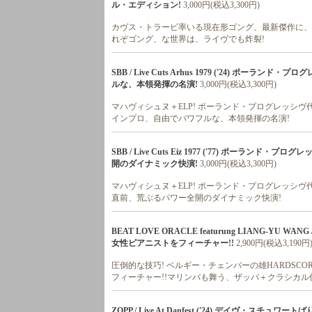
ル・エディション!
3,000円(税込3,300円)
カヴス・トラービ率いる現在形ゴング、最新傑作に、'
れぞゴング、な世界は、ライヴでも炸裂!
SBB / Live Cuts Arhus 1979 ('24) ポ
ルな、本領発揮の名演!
3,000円(税込3,300円)
マハヴィシュヌ＋ELP! ポーランド・プログレッシヴ代表格、
インプロ、自由でパワフルな、本領発揮の名演!
SBB / Live Cuts Eiz 1977 ('77) ポー
開のダイナミック快演!
3,000円(税込3,300円)
マハヴィシュヌ＋ELP! ポーランド・プログレッシヴ代表格、
直前、荒ぶるパワー全開のダイナミック快演!
BEAT LOVE ORACLE featurung LIANG-YU W
女性ピアニストをフィーチャー!!
2,900円(税込3,190円
圧倒的な技巧! ベルギー・チェンバーの雄HARDS
フィーチャー!!マリンバも舞う、ザッパ＋クラシカル
ZOPP / Live At Danfest ('24) デイヴ・