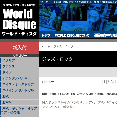
ホーム
>
ジャズ・ロック
ジャズ・ロック
イタリア
フランス
ドイツ
オランダ／ベルギー
前のページ
|
1
|
2
|
3
|
4
スイス・オーストリア
スペイン／ポルトガル
BRUFORD / Live At The Venue ＆ 4th Album Rehearsa
北欧
北南米
例のボックスからのバラ売り、レアな、未発(80ライ
ングした2CD。輸入盤。
東欧・ギリシャ・オセア
ニア・その他