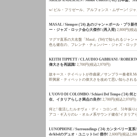
ARILD ANDERSEN / Moide Concert ('82) 日本
w/ ビル・フリゼール、アルフォンス・ムザーン! 
MASAL / Siempre ('24) あのジャン＝ポー
ー・ジャズ・ロック会心大傑作! (再入荷)
2,800円(税込
マグマ直系の大名盤「Masal」('84)で知られるジ
色も健在の、フレンチ・チェンバー・ジャズ・ロック
KEITH TIPPETT / CLAUDIO GABBIANI / ROBERT
偉大さを再認識!
2,700円(税込2,970円)
故キース・テイペットが作曲家／サンプラー奏者R.Musci
即興家・ティペットの偉大さを改めて思い知らされる
L'UOVO DI COLOMBO / Schiavi Del Temp
在、イタリアらしさ満点の良作!
2,700円(税込2,970円)
何と! 復活したルオヴォ・ディ・コロンボ、51年振り
アコ・ギ入りのレ・オルメ系サウンド健在!イタリアら
LUNOPHONE / Surroundings ('24) カ
dr/kbdのデュオ・ユニット1st! 傑作!
2,600円(税込2,86