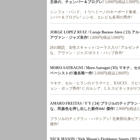
主体の、チェンバー＆プログレ!
3,000円(税込3,300円)
シンフォ・バンド、トリヘミーノのキーボード奏者、ソ
ンバー＆プログレ! シンセ、エレピも多用の秀作!
JORGE LOPEZ RUIZ / Coraje Buenos Aire
アヴァン・ジャズ良作!
2,800円(税込3,080円)
詩の朗読、女性スキャット/コーラス入り! アルゼンチン
な、アヴァン・ジャズ/ポスト・バップ良作!
MORO-SATRAGNI / Moro-Satragni ('8
ベーシストの'連名唯一作!
2,600円(税込2,860円)
マキナ、セル・ヒランのドラマーと、RAICES、スピ
ョン・ポップ秀作! C.ガルシア、L.A.スピネッタがゲ
AMARO FREITAS / Y'Y ('24) ブラジル
な、民族色を押し出した新作4th! 傑作!
2,900円(税込3,
ブラジルのティグラン・ハマシアン! 北東部出身ピア
傑作!
NICK MASON / Nick Mason's Fictitionus