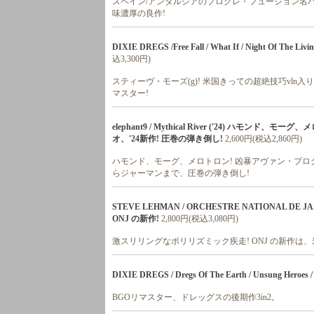
スペイン/アンダルシアのプログレ・フュージョン名バ
味濃厚の良作!
DIXIE DREGS /Free Fall / What If / Night Of The
込3,300円)
スティーヴ・モーズ(g)! 米国きっての超絶技巧vln入り
マスター!
elephant9 / Mythical River ('24) ハ
オ、'24新作! 圧巻の弾き倒し!
2,600円(税込2,860円)
ハモンド、モーグ、メロトロン! 凶暴アヴァン・プログ
らジャーマンまで、圧巻の弾き倒し!
STEVE LEHMAN / ORCHESTRE NATIONAL DE 
ONJ の新作!
2,800円(税込3,080円)
激スリリングなポリリズミック疾走! ONJ の新作
DIXIE DREGS / Dregs Of The Earth / Unsung Heroes / 
BGOリマスター、ドレッグスの後期作3in2。