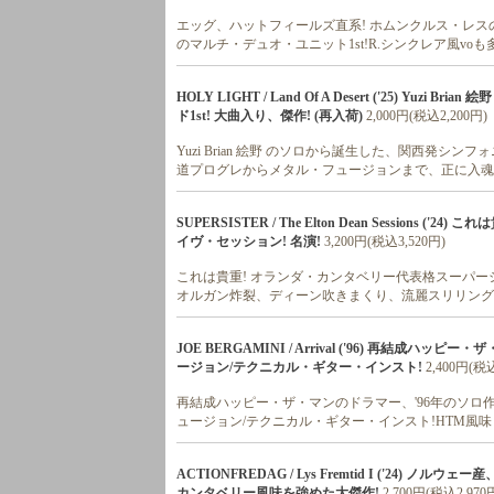
エッグ、ハットフィールズ直系! ホムンクルス・レス
のマルチ・デュオ・ユニット1st!R.シンクレア風voも
HOLY LIGHT / Land Of A Desert ('25) 
ド1st! 大曲入り、傑作! (再入荷)
2,000円(税込2,200円)
Yuzi Brian 絵野 のソロから誕生した、関西発シン
道プログレからメタル・フュージョンまで、正に入魂
SUPERSISTER / The Elton Dean Session
イヴ・セッション! 名演!
3,200円(税込3,520円)
これは貴重! オランダ・カンタベリー代表格スーパー
オルガン炸裂、ディーン吹きまくり、流麗スリリング
JOE BERGAMINI / Arrival ('96) 再結
ージョン/テクニカル・ギター・インスト!
2,400円(税込
再結成ハッピー・ザ・マンのドラマー、'96年のソロ作が
ュージョン/テクニカル・ギター・インスト!HTM風味
ACTIONFREDAG / Lys Fremtid I ('24
カンタベリー風味を強めた大傑作!
2,700円(税込2,970