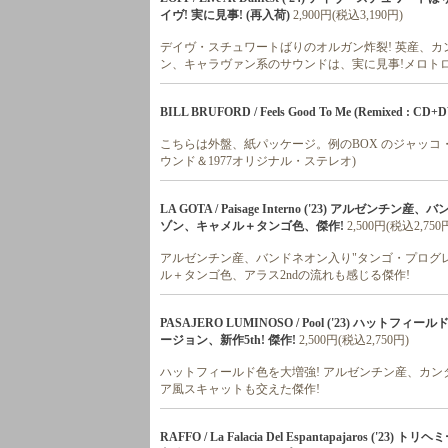
イヴ! 実に見事! (再入荷)
2,900円(税込3,190円)
デイヴ・スチュワートばりのオルガン炸裂! 英産、カン
ン、キャラヴァン系のサウンドは、実に見事!メロトロ
BILL BRUFORD / Feels Good To Me (Remixed : CD+
こちらは外盤、紙パッケージ。例のBOX のジャッコ・
ウンド＆1977オリジナル・ステレオ)
LA GOTA / Paisage Interno ('23) アル
ゾン、キャメル＋タンゴ色、傑作!
2,500円(税込2,750
アルゼンチン産、バンドネオン入り"タンゴ・プログレ/
ル＋タンゴ色、アラス2ndの流れも感じる傑作!
PASAJERO LUMINOSO / Pool ('23) ハ
ージョン、新作5th! 傑作!
2,500円(税込2,750円)
ハットフィールド色を大増強! アルゼンチン産、カンタ
ア風スキャットも交えた傑作!
RAFFO / La Falacia Del Espantapajaro