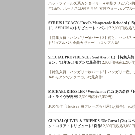
ハットフィールズ系カンタベリー＋初期クリムゾン的!
年1stの、ボーナスCD付き再発! 女性ヴォーカル/フ
SYRIUS LEGACY / Devil's Masquerade R
ド、SYRIUS のトリビュート・バンド!
2,000円(税込2,
【特集入荷・ハンガリー物パート3】何と、ハンガリー
ド! 1stアルバム全曲カヴァー! コロシアム系!
SPECIAL PROVIDENCE / Soul Alert ('
ョン、'11年3rd! モダンな最高作!
2,000円(税込2,200円
【特集入荷・ハンガリー物パート3】ハンガリー産、プ
3rd! モダンでテクニカルな最高作!
MICHAEL RIESSLER / Woodwinds ('12) あの
オ・ライヴが再発!
2,300円(税込2,530円)
あの名作「Heloise」曲フレーズも引用! tp(前半)、ac
GUADALQUIVIR ＆ FRIENDS /Ole Corea
ク・コリア・トリビュート! 良作!
2,800円(税込3,080円