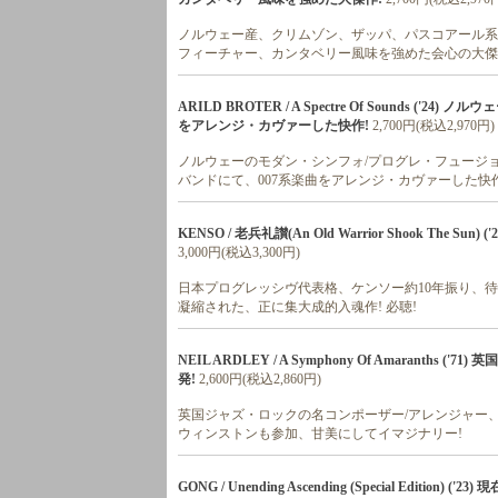
ノルウェー産、クリムゾン、ザッパ、パスコアール系プ
フィーチャー、カンタベリー風味を強めた会心の大傑
ARILD BROTER / A Spectre Of Sounds ('
をアレンジ・カヴァーした快作!
2,700円(税込2,970円)
ノルウェーのモダン・シンフォ/プログレ・フュージョン好
バンドにて、007系楽曲をアレンジ・カヴァーした快作
KENSO / 老兵礼讃(An Old Warrior Shook The
3,000円(税込3,300円)
日本プログレッシヴ代表格、ケンソー約10年振り、待
凝縮された、正に集大成的入魂作! 必聴!
NEIL ARDLEY / A Symphony Of Amarant
発!
2,600円(税込2,860円)
英国ジャズ・ロックの名コンポーザー/アレンジャー、大
ウィンストンも参加、甘美にしてイマジナリー!
GONG / Unending Ascending (Special Edi