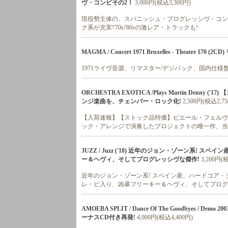
ヴ・コンピその2！
3,000円(税込3,300円)
現役勢主体の、スパニッシュ・プログレッシヴ・コンピ
ク系が充実!'70s/'80sの激レア・トラックも!
MAGMA / Concert 1971 Bruxelles - Theatre
1971ライヴ音源、リマスター/デジパック、国内仕様
ORCHESTRA EXOTICA /Plays Martin Den
ンジ楽曲を、チェンバー・ロック化!
2,500円(税込2,7
【入荷速報】【ストック品特価】ピエール・フェルヴル
ック・アレンジで演奏したプロジェクトの唯一作、当店初
JUZZ / Juzz ('18) 近年のジョン・ゾーン系! 
ー＆ヘヴィ、そしてプログレッシヴな傑作!
3,200円(
近年のジョン・ゾーン系! スペイン産、ハードコア・ジ
レ・ピ入り、凶暴フリーキー＆ヘヴィ、そしてプログ
AMOEBA SPLIT / Dance Of The Goodbyes / 
ーナスCD付き再発!
4,000円(税込4,400円)