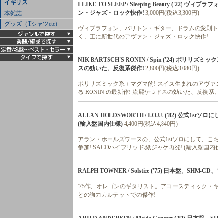
イギリス
I LIKE TO SLEEP / Sleeping Beauty 
ン・ジャズ・ロック快作!
3,000円(税込3,300円)
本雑誌
グッズ（Tシャツetc）
ヴィブラフォン、バリトン・ギター、ドラムの変則トリ
く、正に新世代のアヴァン・ジャズ・ロック快作!
NIK BARTSCH'S RONIN / Spin ('24) ポ
スの効いた、反復系傑作!
2,800円(税込3,080円)
ポリリズミック系＋マグマ的! スイス生まれのアヴァ
る RONIN の最新作! 流麗かつドスの効いた、反復
ALLAN HOLDSWORTH / I.O.U. ('82) 公
(輸入盤国内仕様)
4,400円(税込4,840円)
アラン・ホールズワースの、公式1stソロにして、こ
参加! SACDハイブリッド/紙ジャケ再発! (輸入盤国内
RALPH TOWNER / Solstice ('75) 日本盤、SHM-
'75作、オレゴンのギタリスト。アコースティック・ギ
との強力カルテットでの傑作!