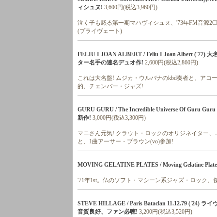
ィシュヌ!
3,600円(税込3,960円)
泣く子も黙る第一期マハヴィシュヌ、'73年FM音源2
(プライヴェート)
FELIU I JOAN ALBERT / Feliu I Joan Al
ター名手の連名デュオ作!
2,600円(税込2,860円)
これは大名盤! ムジカ・ウルバナのkbd奏者と、アコ
的、チェンバー・ジャズ!
GURU GURU / The Incredible Universe Of 
新作!
3,000円(税込3,300円)
マニさん元気! クラウト・ロックのオリジネイター、エ
と、1曲アーサー・ブラウン(vo)参加!
MOVING GELATINE PLATES / Moving Gelatine Plates
'71年1st。仏のソフト・マシーン系ジャズ・ロック、
STEVE HILLAGE / Paris Bataclan 11.12.79 
音質良好、ファン必聴!
3,200円(税込3,520円)