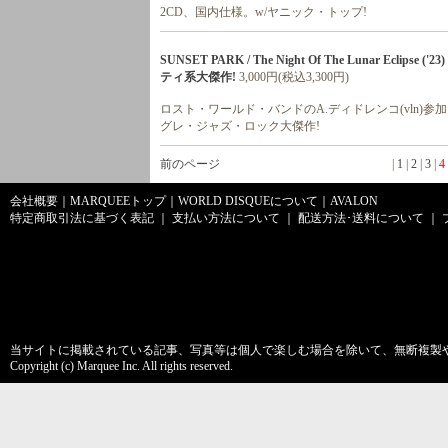
2CD、国内仕様。w/ヤニック・トップ!
SUNSET PARK / The Night Of The Lunar Ec
ティ系大傑作!
3,000円(税込3,300円)
ロスト・ワールド・バンドのA.ディドレンコ(vln)参加
グレ・ジャズ・ロック大傑作!
前のページ
|
1
|
2
|
3
|
4
会社概要
｜
MARQUEEトップ
｜
WORLD DISQUEについて
｜
AVALON
特定商取引法に基づく表記
｜
支払い方法について
｜
配送方法･送料について
｜
当サイトに掲載されている記事、写真等は個人で楽しむ場合を除いて、無断複製
Copyright (c) Marquee Inc. All rights reserved.