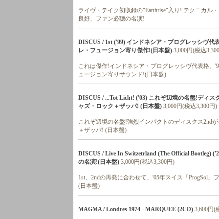
ライヴ・テイク初収録の"Earthrise"入り! テクニカ
良好、ファン必聴の名演!
DISCUS / 1st ('99) インドネシア・プログレッ
レ・フュージョン寄り傑作!(日本盤)
3,000円(税込3,30
これは傑作!インドネシア・プログレッシヴ代表格、'99
ュージョン寄りサウンド!(日本盤)
DISCUS / ...Tot Licht! ('03) これぞ辺
ャズ・ロック＋ザッパ! (日本盤)
3,000円(税込3,300円)
これぞ辺境の名盤!強烈インパクトのディスクス2nd
＋ザッパ! (日本盤)
DISCUS / Live In Switzetrland (The Officia
の名演!(日本盤)
3,000円(税込3,300円)
1st、2ndの再発に合わせて、'05年スイス「ProgS
(日本盤)
MAGMA / Londres 1974 - MARQUEE (2CD)
3,600円(