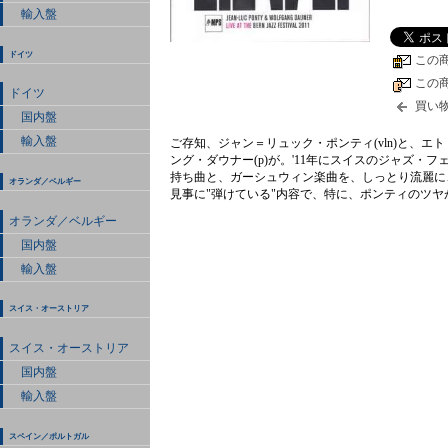
輸入盤
ドイツ
この
この
ドイツ
買い
国内盤
輸入盤
ご存知、ジャン＝リュック・ポンティ(vln)と、
ング・ダウナー(p)が。'11年にスイスのジャズ・
持ち曲と、ガーシュウィン楽曲を、しっとり流麗に
オランダ／ベルギー
見事に"弾けている"内容で、特に、ポンティのツヤ
オランダ／ベルギー
国内盤
輸入盤
スイス・オーストリア
スイス・オーストリア
国内盤
輸入盤
スペイン／ポルトガル