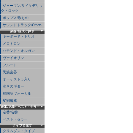
ジャーマン/サイケデリッ
ク・ロック
ポップス/歌もの
サウンドトラック/Others
キーボード・トリオ
メロトロン
ハモンド・オルガン
ヴァイオリン
フルート
民族楽器
オーケストラ入り
泣きのギター
母国語ヴォーカル
変則編成
定番/名盤
ベスト・セラー
クリムゾン・タイプ