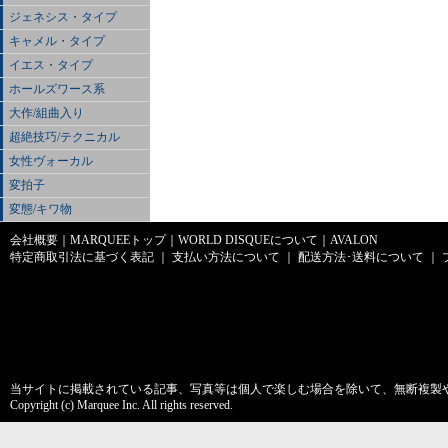
ジェネシス・タイプ
キャメル・タイプ
イエス・タイプ
ホールズワース系
大作/組曲入り
超絶技巧/テクニカル
女性ヴォーカル
変拍子
変態/キワ物
会社概要
｜
MARQUEEトップ
｜
WORLD DISQUEについて
｜
AVALON
特定商取引法に基づく表記
｜
支払い方法について
｜
配送方法･送料について
｜
当サイトに掲載されている記事、写真等は個人で楽しむ場合を除いて、無断複製
Copyright (c) Marquee Inc. All rights reserved.