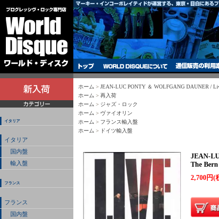
ホーム
>
JEAN-LUC PONTY ＆ WOLFGANG DAUNER / Live At
ホーム
>
再入荷
ホーム
>
ジャズ・ロック
ホーム
>
ヴァイオリン
イタリア
ホーム
>
フランス輸入盤
ホーム
>
ドイツ輸入盤
イタリア
国内盤
JEAN-LU
輸入盤
The Bern 
2,700円(
フランス
フランス
国内盤