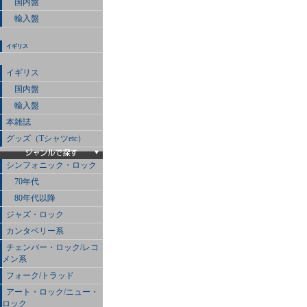
国内盤
輸入盤
イギリス
イギリス
国内盤
輸入盤
本雑誌
グッズ（Tシャツetc）
シンフォニック・ロック
70年代
80年代以降
ジャズ・ロック
カンタベリー系
チェンバー・ロック/レコ
メン系
フォーク/トラッド
アート・ロック/ニュー・
ロック