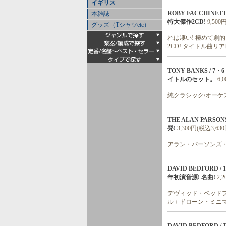
イギリス
ROBY FACCHINETT
本雑誌
特大傑作2CD!
9,500
グッズ（Tシャツetc）
れは凄い! 極めて劇
2CD! タイトル曲リ
TONY BANKS / 7・
イトルのセット。
6,
純クラシック/オーケ
THE ALAN PARSONS P
発!
3,300円(税込3,630
アラン・パーソンズ・
DAVID BEDFORD 
年初演音源! 名曲!
2,
デヴィッド・ベッドフ
ル＋ドローン・ミニマ