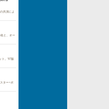
との共演によ
3名と、オー
ト。'97版
マスター+ボ