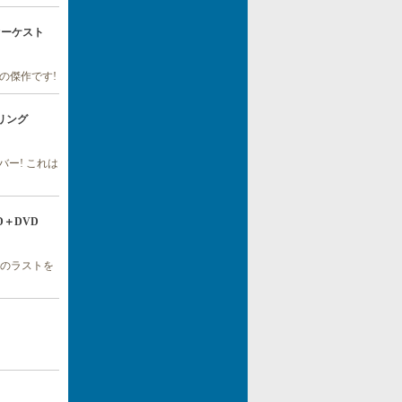
は、オーケスト
の傑作です!
トリング
ー! これは
) CD＋DVD
」のラストを