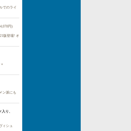
エルでのライ
4,070円)
版登場! オ
D＋
コメン派にも
オケ入り、
ヴィシュ