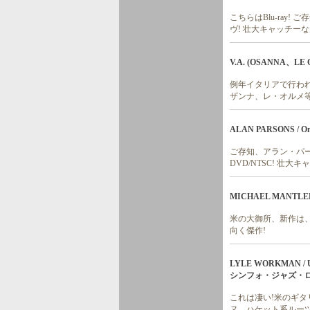
こちらはBlu-ray
ヴ! 壮大キャッチーな
V.A. (OSANNA、LE O
例年イタリアで行われ
ザンナ、レ・オルメ等
ALAN PARSONS / One 
ご存知、アラン・パー
DVD/NTSC! 壮大
MICHAEL MANTLER / 
米の大御所、新作は、
向く傑作!
LYLE WORKMAN
シンフォ・ジャズ・ロ
これは凄い!米のギ
ヌ、ハケット系ルーツ