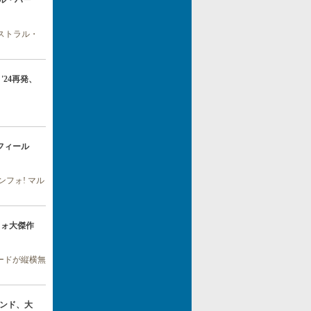
トラル・ハー
ストラル・
 '24再発、
ドフィール
フォ! マル
ンフォ大傑作
ボードが縦横無
バンド、大