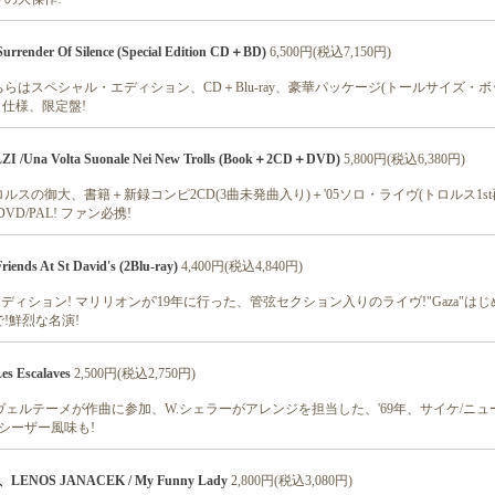
render Of Silence (Special Edition CD＋BD)
6,500円(税込7,150円)
らはスペシャル・エディション、CD＋Blu-ray、豪華パッケージ(トールサイズ・
ク仕様、限定盤!
 /Una Volta Suonale Nei New Trolls (Book＋2CD＋DVD)
5,800円(税込6,380円)
スの御大、書籍＋新録コンピ2CD(3曲未発曲入り)＋'05ソロ・ライヴ(トロルス1st
D/PAL! ファン必携!
ends At St David's (2Blu-ray)
4,400円(税込4,840円)
ay エディション! マリリオンが'19年に行った、管弦セクション入りのライヴ!"Gaza"は
!鮮烈な名演!
s Escalaves
2,500円(税込2,750円)
.ヴェルテーメが作曲に参加、W.シェラーがアレンジを担当した、'69年、サイケ/ニュ
・シーザー風味も!
LENOS JANACEK / My Funny Lady
2,800円(税込3,080円)