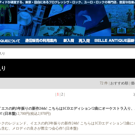
入り
入り
72 件 |
おすすめ順
|
価
|
1
|
2
|
 (1CD) イエスの約3年振りの新作24th! こちらは1CDエディション!2曲にオーケストラ入
 (日本盤)
2,700円(税込2,970円)
クのレジェンド、イエスの約3年振りの新作24th! こちらは1CDエディション!2曲
も含む、メロディの良さが際立つ会心作! (日本盤)