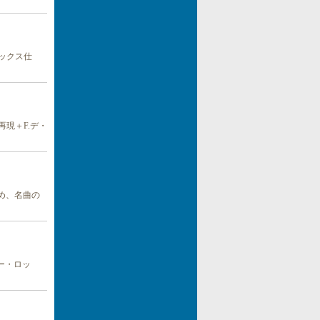
ボックス仕
再現＋F.デ・
じめ、名曲の
ー・ロッ