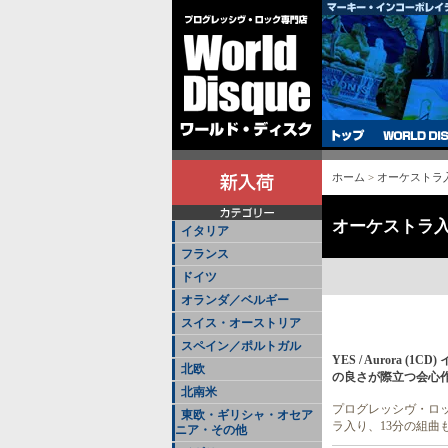
ホーム
>
オーケストラ
オーケストラ
イタリア
フランス
ドイツ
オランダ／ベルギー
スイス・オーストリア
スペイン／ポルトガル
YES / Aurora
北欧
の良さが際立つ会心作!
北南米
プログレッシヴ・ロッ
東欧・ギリシャ・オセア
ラ入り、13分の組曲
ニア・その他