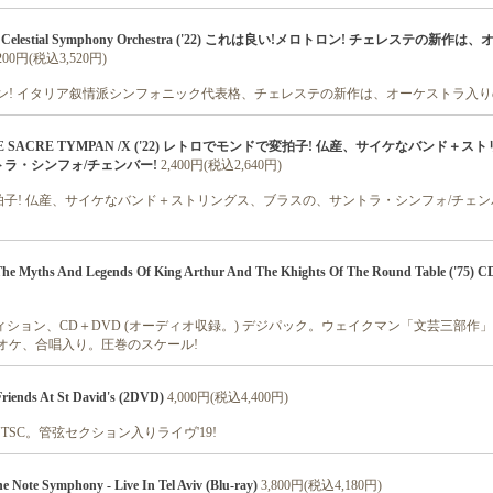
The Celestial Symphony Orchestra ('22) これは良い!メロトロン! チェレステの新作
,200円(税込3,520円)
ン! イタリア叙情派シンフォニック代表格、チェレステの新作は、オーケストラ入り
 LE SACRE TYMPAN /X ('22) レトロでモンドで変拍子! 仏産、サイケなバンド＋ス
ラ・シンフォ/チェンバー!
2,400円(税込2,640円)
子! 仏産、サイケなバンド＋ストリングス、ブラスの、サントラ・シンフォ/チェンバ
 Myths And Legends Of King Arthur And The Khights Of The Round Table ('75
ディション、CD＋DVD (オーディオ収録。) デジパック。ウェイクマン「文芸三部作
。オケ、合唱入り。圧巻のスケール!
iends At St David's (2DVD)
4,000円(税込4,400円)
NTSC。管弦セクション入りライヴ'19!
ote Symphony - Live In Tel Aviv (Blu-ray)
3,800円(税込4,180円)