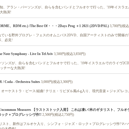
! ご存知、アラン・パーソンズが、自らを含むバンドとフルオケで行った、'19年イスラ
大熱演!
RME、RDM etc.) /The Best Of・・・2Days Prog ＋1 2021 (2DVD/PAL)
3,700円(税込
ている野外プログレ・フェスのオムニバス2DVD、自国アーティストのみで開催の'21
、必見!
Note Symphony - Live In Tel Aviv
3,500円(税込3,850円)
ソンズが、自らを含むバンドとフルオケで行った、'19年イスラエルでのライヴ2C
キャッチーな大熱演!
Coda - Orchestra Suites
3,000円(税込3,300円)
オーケストラ・ピース/組曲! テリエ・リピダル風el-g入り、現代音楽＋ジャズ!レ
 / Uncommon Measures 【ラストストック入荷】 これは凄い!米のギタリスト、フル
ック＋プログレッシヴ作!!
2,500円(税込2,750円)
タリスト、新作はフルオケ入り、シンフォ・ジャズ・ロック＋プログレッシヴ作!マハ
の大傑作!