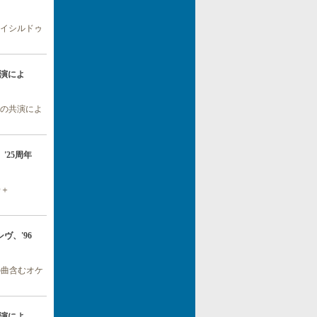
期イシルドゥ
共演によ
との共演によ
1】'25周年
D＋
ヴ、'96
の曲含むオケ
共演によ