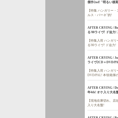
傑作2nd! "明るい後
【特集 ハンガリー・
ルス・バーネ"的!
AFTER CRYING
る'00ライヴ! ド迫力!
【特集入荷 ハンガリ
る'00ライヴ! ド迫力!
AFTER CRYING / 
ライヴ2CD＋DVD/PA
【特集入荷 ハンガリ
DVD/PAL! 本領発揮
AFTER CRYING
年4th! オケ入り大名盤
【現地在庫切れ、店頭分
入り大名盤!
AFTER CRYING