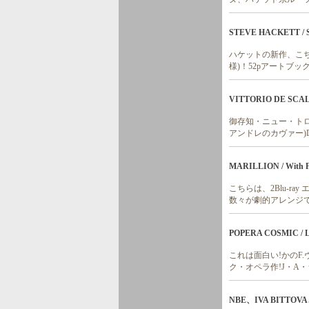
STEVE HACKETT / Sur
ハケットの新作、こち
様)！52pアートブッ
VITTORIO DE SCALZI
御存知・ニュー・トロル
アンドレのカヴァー)DV
MARILLION / With Fri
こちらは、2Blu-r
数々が劇的アレンジで
POPERA COSMIC / Le
これは面白い!かのF
ク・オペラ作!J・A
NBE、IVA BITTOVA、