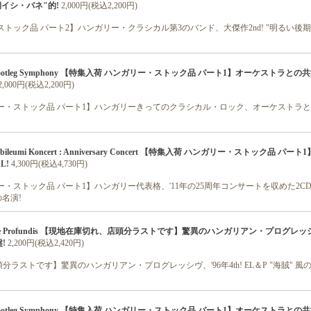
期イシ・バネ"的!
2,000円(税込2,200円)
ストック品 パート2】ハンガリー・クラシカル第3のバンド、大傑作2nd! "明るい後
 / Bootleg Symphony 【特集入荷 ハンガリー・ストック品 パート1】オーケストラとの
2,000円(税込2,200円)
ー・ストック品 パート1】ハンガリーきってのクラシカル・ロック、オーケストラ
Jubileumi Koncert : Anniversary Concert 【特集入荷 ハンガリー・ストック品 パート
L!
4,300円(税込4,730円)
ー・ストック品 パート1】ハンガリー代表格、'11年の25周年コンサートを収めた2C
の名演!
 / De Profundis 【現地在庫切れ、店頭分ラストです】驚異のハンガリアン・プログレッシ
!
2,200円(税込2,420円)
ラストです】驚異のハンガリアン・プログレッシヴ、'96年4th! EL＆P "海賊" 風
 / Bootleg Symphony 【特集入荷 ハンガリー・ストック品 パート1】オーケストラとの