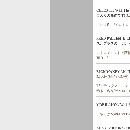
CELESTE / With 
ラ入りの傑作です!
3
これは良い!メロトロ
FRED PALLEM ＆
ス、ブラスの、サント
レトロでモンドで変拍
面白い!
RICK WAKEMAN / The
3,300円(税込3,630円)
'15デラックス・エ
飾る、名作3rdソロ
MARILLION / With Fr
こちらは2枚組DVD/
ALAN PARSONS / One N