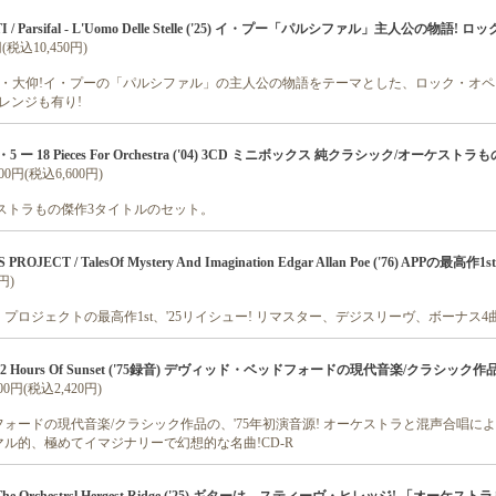
I / Parsifal - L'Uomo Delle Stelle ('25) イ・プー「パルシファル」主人公の物語!
円(税込10,450円)
的・大仰!イ・プーの「パルシファル」の主人公の物語をテーマとした、ロック・オ
アレンジも有り!
6・5 ー 18 Pieces For Orchestra ('04) 3CD ミニボックス 純クラシック/オーケスト
000円(税込6,600円)
ストラもの傑作3タイトルのセット。
ROJECT / TalesOf Mystery And Imagination Edgar Allan Poe ('76) APPの最高作1
円)
プロジェクトの最高作1st、'25リイシュー! リマスター、デジスリーヴ、ボーナス4
/ 12 Hours Of Sunset ('75録音) デヴィッド・ベッドフォードの現代音楽/クラシック作
200円(税込2,420円)
ォードの現代音楽/クラシック作品の、'75年初演音源! オーケストラと混声合唱に
ル的、極めてイマジナリーで幻想的な名曲!CD-R