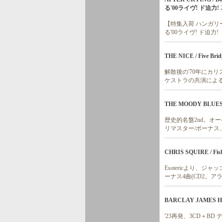
る'00ライヴ! ド迫力!
【特集入荷 ハンガリ
る'00ライヴ! ド迫力!
THE NICE / Five 
解散後の'70年にカ
ケストラの共演による
THE MOODY BLUES / D
歴史的名盤2nd。オ
リマスター/ボーナス
CHRIS SQUIRE / Fish 
Esotericより、
ーナス4曲(CD2。アラ
BARCLAY JAMES HARV
'23再発、3CD＋B