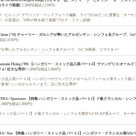
 The Orchestrsl Hergest Ridge ('25) ギターは、スティーヴ・ヒレッジ! 「オーケス
ライヴ発掘!
2,300円(税込2,530円)
ヴ・ヒレッジ! デヴィッド・ベッドフォード編曲、ライヴのみだった貴重な「オーケ
」の音源が、50年の時を経て発掘!プログ・ファン必聴!
Seru Giran ('78) チャーリー・ガルシアが率いたアルゼンチン・シンフォ名グループ、1st!
税込3,630円)
が率いたアルゼンチン・シンフォ名グループ、1st! '24再発、リマスター!
/ Mountain Flying ('99) 【ハンガリー・ストック品入荷パート4】ヴァンゲリス/オール
ォ! 壮大な秀作!
1,800円(税込1,980円)
ク品入荷パート4】ハンガリーのヴァンゲリス/オールドフィールド系サントラ風シン
参加! シンセからエスノまで、正に壮大な秀作!
HESTRA / Spartacus 【特集 ハンガリー・ストック品 パート2】ド級クラシカル・シ
1,800円(税込1,980円)
ストック品 パート2】ド級クラシカル・シンフォ大傑作1st! EL＆P系ルーツ、キー
ESTRA / Noe 【特集 ハンガリー・ストック品 パート2】ハンガリー・クラシカル第3の