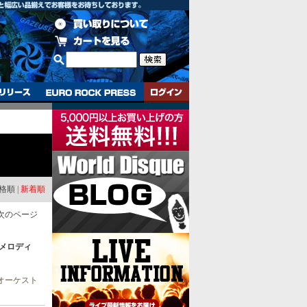
格順
|
新着順
次のページ
り、メロディ
にオーケスト