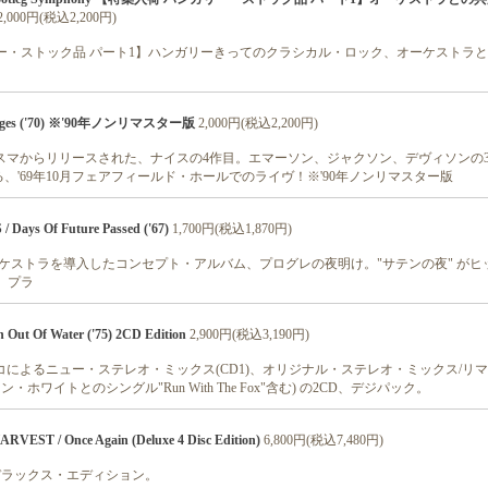
2,000円(税込2,200円)
ー・ストック品 パート1】ハンガリーきってのクラシカル・ロック、オーケストラ
Bridges ('70) ※'90年ノンリマスター版
2,000円(税込2,200円)
リスマからリリースされた、ナイスの4作目。エマーソン、ジャクソン、デヴィソンの
、'69年10月フェアフィールド・ホールでのライヴ！※'90年ノンリマスター版
ays Of Future Passed ('67)
1,700円(税込1,870円)
ーケストラを導入したコンセプト・アルバム、プログレの夜明け。"サテンの夜" がヒッ
、プラ
Out Of Water ('75) 2CD Edition
2,900円(税込3,190円)
ジャッコによるニュー・ステレオ・ミックス(CD1)、オリジナル・ステレオ・ミックス/リ
ン・ホワイトとのシングル"Run With The Fox"含む) の2CD、デジパック。
EST / Once Again (Deluxe 4 Disc Edition)
6,800円(税込7,480円)
D デラックス・エディション。