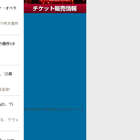
 ロック・オペラ
ペラ特大傑作
ラもの傑作3タ
st、'25再
曲追加!
品の、'75
@WORLD_DISQUE からのツイート
よる、ラヴェ