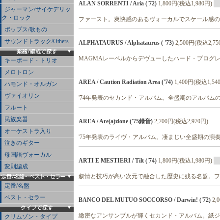
ALAN SORRENTI / Aria ('72)
1,800円(税込1,980円)
ジャーマン/サイケデリッ
ク・ロック
ファースト。爽快感のあるヴォーカルでスケール感の
ポップス/歌もの
サウンドトラック/Others
ALPHATAURUS / Alphataurus ( '73)
2,500円(税込2,75
MAGMAレーベルからデヴューしたハード・プログ
キーボード・トリオ
メロトロン
AREA / Caution Radiation Area ('74)
1,400円(税込1,54
ハモンド・オルガン
ヴァイオリン
'74年発表のセカンド・アルバム。全盛期のアルバム
フルート
民族楽器
AREA / Are(a)zione ('75録音)
2,700円(税込2,970円)
オーケストラ入り
'75年発表のライヴ・アルバム。凄まじい全盛期の演
泣きのギター
母国語ヴォーカル
ARTI E MESTIERI / Tilt ('74)
1,800円(税込1,980円)
変則編成
叙情と技巧が高い次元で融合した歴史に残る名盤。フ
定番/名盤
ベスト・セラー
BANCO DEL MUTUO SOCCORSO / Darwin! ('72)
2,
緻密なアンサンブルが輝くセカンド・アルバム。紙ジ
クリムゾン・タイプ