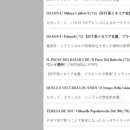
OSANNA / Milano Calibro 9 ('72) 【BTF系
セカンド。Ｌ．バカロフのアレンジによるオーケスト
OSANNA / Palepoli ('72) 【BTF系イタリア名盤
最高作。シアトリカルで前衛的なオザンナ独特の世界
IL PAESE DEI BALOCCHI / Il Paese Dei B
ウンド傑作!
2,700円(税込2,970円)
【BTF系イタリア名盤、プラケースで再発! 】クラ
QUELLA VECCHIA LOCANDA / Il Tempo Della Gioia 
セカンド。クラシカル・シンフォの歴史的名盤。
TERESA DE SIO / Villanelle Popolaresche Del 500 ('78)
ナポリ語で歌うことで有名になったカンタウトリーチ