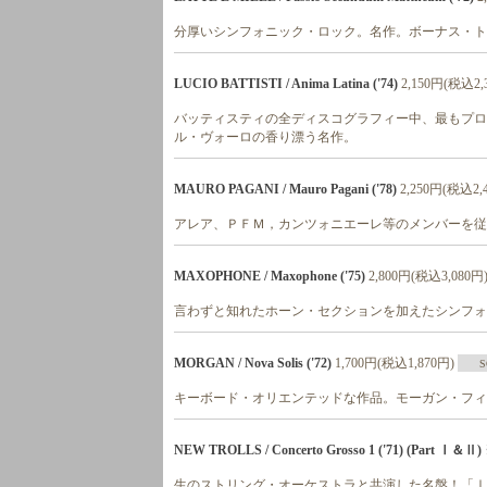
分厚いシンフォニック・ロック。名作。ボーナス・ト
LUCIO BATTISTI / Anima Latina ('74)
2,150円(税込2,
バッティスティの全ディスコグラフィー中、最もプロ
ル・ヴォーロの香り漂う名作。
MAURO PAGANI / Mauro Pagani ('78)
2,250円(税込2,
アレア、ＰＦＭ，カンツォニエーレ等のメンバーを
MAXOPHONE / Maxophone ('75)
2,800円(税込3,080円
言わずと知れたホーン・セクションを加えたシンフォ
MORGAN / Nova Solis ('72)
1,700円(税込1,870円)
S
キーボード・オリエンテッドな作品。モーガン・フィ
NEW TROLLS / Concerto Grosso 1 ('71) (Part Ⅰ＆Ⅱ)
生のストリング・オーケストラと共演した名盤！「Ⅰ」と