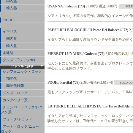
国内盤
OSANNA / Palepoli ('73)
2,800円(税込3,080円)
SOLD
輸入盤
シアトリカルな彼等の最高作。秘教的なイメージの作風。
イギリス
PAESE DEI BALOCCHI / Il Paese Dei Balocchi ('72)
2
イギリス
国内盤
イタリアらしい繊細な叙情サウンドが全編を埋め尽くす
輸入盤
本雑誌
PIERROT LUNAIRE / Gudrun ('77)
2,857円(税込3,14
グッズ（Tシャツetc）
セカンドにして最高傑作。前衛音楽とプログレッシヴ
中心とした狂気のサウンド。
シンフォニック・ロック
70年代
POOH / Parsifal ('73)
2,380円(税込2,618円)
SOLD OU
80年代以降
最もプログレッシヴ寄りのサード・アルバム。SHM-
ジャズ・ロック
カンタベリー系
LA TORRE DELL'ALCHIMISTA / La Torre Dell'Alchimi
チェンバー・ロック/レコ
メン系
イタリアから登場したシンフォニック・ロック・バン
フォーク/トラッド
駆使したサウンドは、70年代のこの手の音が好きな
アート・ロック/ニュー・
ロック