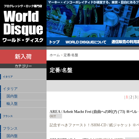
ホーム
>
定番/名盤
定番/名盤
イタリア
イタリア
国内盤
|
1
|
2
|
3
|
輸入盤
AREA / Arbeit Macht Frei (自由への叫び) (
OUT
フランス
記念すべきファースト！/SHM-CD / 紙ジャケッ
フランス
国内盤