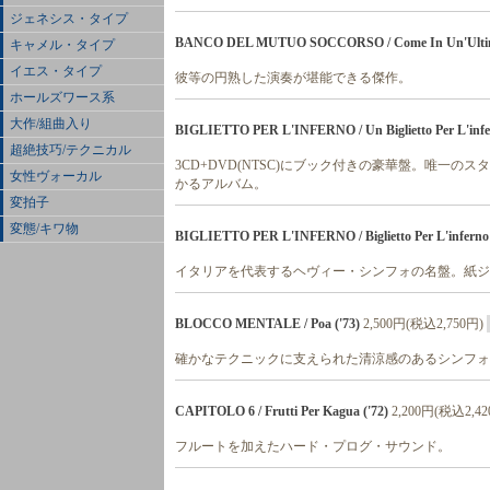
ジェネシス・タイプ
BANCO DEL MUTUO SOCCORSO / Come In Un'Ultima
キャメル・タイプ
イエス・タイプ
彼等の円熟した演奏が堪能できる傑作。
ホールズワース系
大作/組曲入り
BIGLIETTO PER L'INFERNO / Un Biglietto Per L'inf
超絶技巧/テクニカル
3CD+DVD(NTSC)にブック付きの豪華盤。唯一
女性ヴォーカル
かるアルバム。
変拍子
変態/キワ物
BIGLIETTO PER L'INFERNO / Biglietto Per L'inferno 
イタリアを代表するヘヴィー・シンフォの名盤。紙ジ
BLOCCO MENTALE / Poa ('73)
2,500円(税込2,750円)
確かなテクニックに支えられた清涼感のあるシンフォ
CAPITOLO 6 / Frutti Per Kagua ('72)
2,200円(税込2,42
フルートを加えたハード・プログ・サウンド。