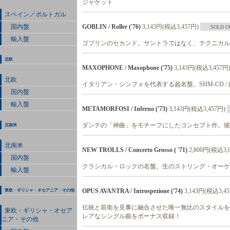
ジャケット
スペイン／ポルトガル
国内盤
GOBLIN / Roller ('76)
3,143円(税込3,457円)
SOLD O
輸入盤
ゴブリンのセカンド。サントラではなく、テクニカル・シ
北欧
MAXOPHONE / Maxophone ('75)
3,143円(税込3,457円
北欧
イタリアン・シンフォを代表する超名盤。SHM-CD /
国内盤
輸入盤
METAMORFOSI / Inferno ('73)
3,143円(税込3,457円)
ダンテの「神曲」をモチーフにしたコンセプト作。彼等の
北南米
北南米
NEW TROLLS / Concerto Grosso ( '71)
2,800円(税込3,
国内盤
クラシカル・ロックの名盤。生のストリング・オーケスト
輸入盤
OPUS AVANTRA / Introspezione ('74)
3,143円(税込3,4
東欧・ギリシャ・オセアニア・その他
伝統と前衛を見事に融合させた唯一無比のスタイルを確立
東欧・ギリシャ・オセア
レアなシングル曲をボーナス収録！
ニア・その他