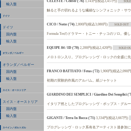
CELESTE / Celeste ('76)
3,143円(税込3,457円)
SOLD
輸入盤
触ると手の切れるような繊細なシンフォニック・サウンド
ドイツ
CICO / Notte ('74)
2,800円(税込3,080円)
SOLD OUT
ドイツ
Formula Treのドラマー・トニー・チッコのソロ
国内盤
輸入盤
EQUIPE 84 / ID ('70)
2,200円(税込2,420円)
SOLD O
オランダ／ベルギー
メロトロン入り。プログレッシヴ・ロックの全盛に先
オランダ／ベルギー
FRANCO BATTIATO / Fetus ('72)
1,900円(税込2,090円
国内盤
輸入盤
初期の実験的作風のアルバム。紙ジャケット
スイス・オーストリア
GIARDINO DEI SEMPLICI / Giardino Dei Semplici ('7
スイス・オーストリア
イタリア然としたプログレッシヴ・ポップス・グループ。
国内盤
輸入盤
GIGANTI / Terra In Bocca ('71)
3,334円(税込3,667円)
プログレッシヴ・ロック系有名アーティスト達参加に
スペイン／ポルトガル