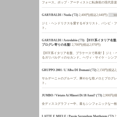
フォース。ポップ・アーティストに転身前の現代音楽
GARYBALDI / Nuda ('72)
2,400円(税込2,640円)
SO
ジミ・ヘンドリクスを愛するギタリスト、バンビ・フ
ト。
GARYBALDI / Astrolabio ('73) 【BTF
プログレ寄りの名盤!
2,700円(税込2,970円)
【BTF系イタリア名盤、プラケースで再発! 】ジミ
るガリバルディのセカンド。ヘヴィ・サイケ・シンフ
GRUPPO 2001 / L'Alba DI Domani ('72)
2,150円(税込2,
サルデーニャのグループ。爽やかな歌メロとプログレ
ト。
JUMBO / Vietato Ai Minori Di 18 Anni? ('73)
2,900円(
全ディスコグラフィー中、最もシンフォニックな一枚。Fran
LATTE E MIELE / Passio Secundum Mattheum ('72)
2