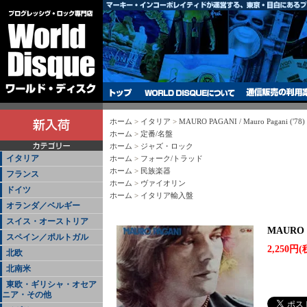
ホーム
>
イタリア
>
MAURO PAGANI / Mauro Pagani ('78)
ホーム
>
定番/名盤
ホーム
>
ジャズ・ロック
イタリア
ホーム
>
フォーク/トラッド
ホーム
>
民族楽器
フランス
ホーム
>
ヴァイオリン
ドイツ
ホーム
>
イタリア輸入盤
オランダ／ベルギー
スイス・オーストリア
MAURO P
スペイン／ポルトガル
2,250円(
北欧
北南米
東欧・ギリシャ・オセア
ニア・その他