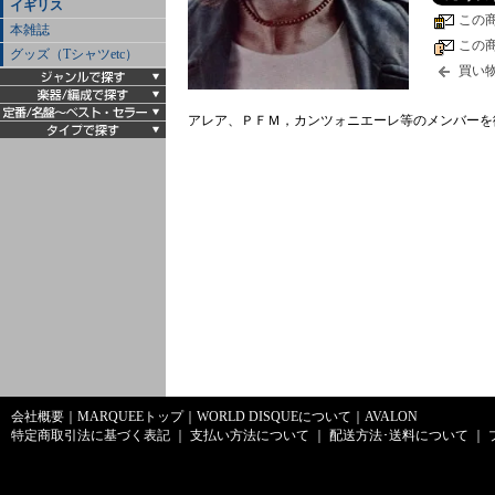
イギリス
この
本雑誌
この
グッズ（Tシャツetc）
買い
アレア、ＰＦＭ，カンツォニエーレ等のメンバーを
会社概要
｜
MARQUEEトップ
｜
WORLD DISQUEについて
｜
AVALON
特定商取引法に基づく表記
｜
支払い方法について
｜
配送方法･送料について
｜