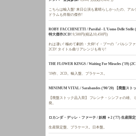
こちらは輸入盤! 来日公演も素晴らしかったの、アル
ドラムも炸裂の傑作!
ROBY FACCHINETTI / Parsifal - L'Uomo D
特大傑作2CD!
9,500円(税込10,450円)
れは凄い! 極めて劇的・大仰!イ・プーの「パルシ
2CD! タイトル曲リアレンジも有り!
THE FLOWER KINGS / Waiting For Miracles ('1
'19作、2CD。輸入盤、プラケース。
MINIMUM VITAL / Sarabandes ('90/'20) 【廃
【廃盤ストック品入荷】 フレンチ・シンフォの雄、ミニ
発。
ロカンダ・デッレ・ファーテ / 妖精 ＋2 ('77) 生産
生産限定盤、プラケース。日本盤。