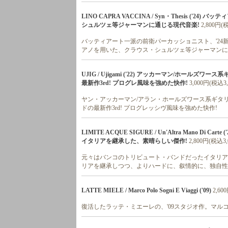
LINO CAPRA VACCINA / Syn・Thesis ('
シュルツェ等ジャーマンに通じる現代音楽!
2,800円(
バッティアート一派の前衛パーカッショニスト、'24
アノを用いた、クラウス・シュルツェ等ジャーマンに
UJIG / Ujigami ('22) アッカーマン/ホ
最新作3rd! プログレ風味を強めた快作!
3,000円(税込3,
ヤン・アッカーマン/アラン・ホールズワース系ギタ
ドの最新作3rd! プログレッシヴ風味を強めた快作!
LIMITE ACQUE SIGURE / Un'Altra Mano D
イタリアを継承した、素晴らしい傑作!
2,800円(税込3,
元々はバンコのトリビュート・バンドだったイタリアン・
リアを継承しつつ、よりハードに、叙情的に、独自性
LATTE MIELE / Marco Polo Sogni E Viaggi ('09)
2,60
復活したラッテ・ミエーレの、'09スタジオ作。マル