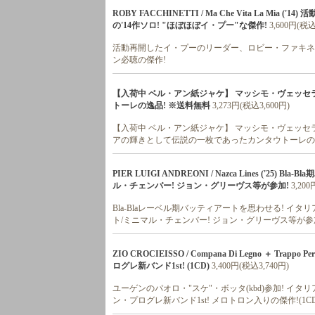
ROBY FACCHINETTI / Ma Che Vita La 
の'14作ソロ! "ほぼほぼイ・プー"な傑作!
3,600円(税込
活動再開したイ・プーのリーダー、ロビー・ファキネッテ
ン必聴の傑作!
【入荷中 ベル・アン紙ジャケ】 マッシモ・ヴェッセラ /
トーレの逸品! ※送料無料
3,273円(税込3,600円)
【入荷中 ベル・アン紙ジャケ】 マッシモ・ヴェッセラ /
アの輝きとして伝説の一枚であったカンタウトーレの逸
PIER LUIGI ANDREONI / Nazca Lines ('
ル・チェンバー! ジョン・グリーヴス等が参加!
3,20
Bla-Blaレーベル期バッティアートを思わせる! 
ト/ミニマル・チェンバー! ジョン・グリーヴス等が参
ZIO CROCIEISSO / Compana Di Legno ＋ Tr
ログレ新バンド1st! (1CD)
3,400円(税込3,740円)
ユーゲンのパオロ・"スケ"・ボッタ(kbd)参加! 
ン・プログレ新バンド1st! メロトロン入りの傑作!(1CD