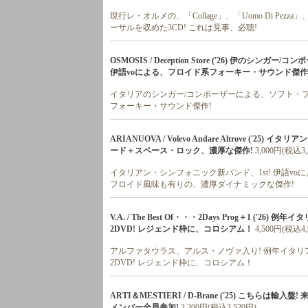
現行レ・オルメの、「Collage」、「Uomo Di Pezza
ーサルを収めた3CD! これは見事、必聴!
OSMOSIS / Deception Store ('26) 伊
伊語voによる、フロイド系フォーキー・サウンド傑作
イタリアのシンガー/コンポーザーによる、ソフト・プロ
フォーキー・サウンド傑作!
ARIANUOVA / Volevo Andare Altrove (
ード＋スペース・ロック、濃厚な傑作!
3,000円(税込3,
イタリアン・シンフォニック新バンド、1st! 伊語
フロイド風味も有りの、濃厚ダイナミックな傑作!
V.A. / The Best Of・・・2Days Prog＋1 
2DVD! レジェンド枠に、コロシアム！
4,500円(税込4,
アルファタウラス、アルス・ノヴァ入り! 例年イタリ
2DVD! レジェンド枠に、コロシアム！
ARTI＆MESTIERI / D-Brane ('25) こち
メンバー全員参加!
3,200円(税込3,520円)