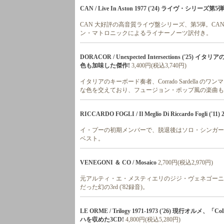
CAN / Live In Aston 1977 ('24) ライヴ・シリーズ第
CAN 大好評の高音質ライヴ盤シリーズ、第5弾。CA
ン・マトロニックによるライナーノーツ訳付き。
DORACOR / Unexpected Intersections 
色も加味した傑作!
3,400円(税込3,740円)
イタリアのキーボード奏者、Corrado Sardella
な色を交えており、フュージョン・ポップ風の楽曲も
RICCARDO FOGLI / Il Meglio Di Riccardo Fogli 
イ・プーの初期メンバーで、脱退後はソロ・シンガーと
ベスト。
VENEGONI ＆ CO / Mosaico
2,700円(税込2,970円)
元アルティ・エ・メスティエリのジジ・ヴェネゴーニ(
だった幻の3rd ('82録音)。
LE ORME / Trilogy 1971-1973 ('26) 現行オル
ハを収めた3CD!
4,800円(税込5,280円)