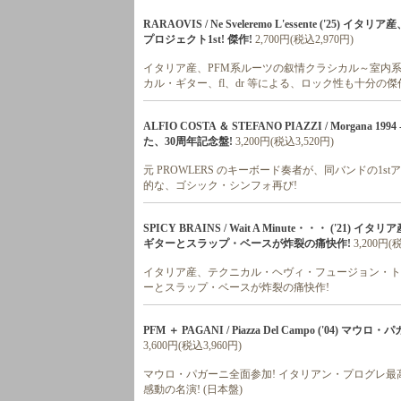
RARAOVIS / Ne Sveleremo L'essente 
プロジェクト1st! 傑作!
2,700円(税込2,970円)
イタリア産、PFM系ルーツの叙情クラシカル～室内系シン
カル・ギター、fl、dr 等による、ロック性も十分の傑
ALFIO COSTA ＆ STEFANO PIAZZI / Morgana 1
た、30周年記念盤!
3,200円(税込3,520円)
元 PROWLERS のキーボード奏者が、同バンドの1st
的な、ゴシック・シンフォ再び!
SPICY BRAINS / Wait A Minute・・・ (
ギターとスラップ・ベースが炸裂の痛快作!
3,200円(
イタリア産、テクニカル・ヘヴィ・フュージョン・トリ
ーとスラップ・ベースが炸裂の痛快作!
PFM ＋ PAGANI / Piazza Del Campo ('04) 
3,600円(税込3,960円)
マウロ・パガーニ全面参加! イタリアン・プログレ最高峰P
感動の名演! (日本盤)