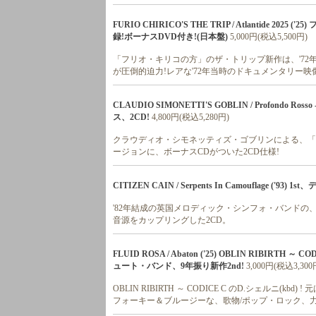
FURIO CHIRICO'S THE TRIP / Atlantide 
録!ボーナスDVD付き!(日本盤)
5,000円(税込5,500円)
「フリオ・キリコの方」のザ・トリップ新作は、'72
が圧倒的迫力!レアな'72年当時のドキュメンタリー映像
CLAUDIO SIMONETTI'S GOBLIN / Profondo Ros
ス、2CD!
4,800円(税込5,280円)
クラウディオ・シモネッティズ・ゴブリンによる、「プ
ージョンに、ボーナスCDがついた2CD仕様!
CITIZEN CAIN / Serpents In Camouflage ('
'82年結成の英国メロディック・シンフォ・バンドの、
音源をカップリングした2CD。
FLUID ROSA / Abaton ('25) OBLIN RIBIRT
ュート・バンド、9年振り新作2nd!
3,000円(税込3,300
OBLIN RIBIRTH ～ CODICE C のD.シェルニ(
フォーキー＆ブルージーな、歌物/ポップ・ロック、力作!