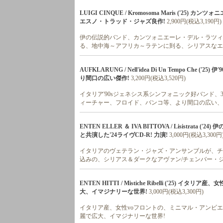
LUIGI CINQUE / Kromosoma Maris ('2
エスノ・トラッド・ジャズ良作!
2,900円(税込3,190円)
伊の伝説的バンド、カンツォニエーレ・デル・ラツィオ
る、地中海～アフリカ～ラテンに到る、シリアスなエ
AUFKLARUNG / Nell'idea Di Un Tempo Ch
り間口の広い傑作!
3,200円(税込3,520円)
イタリア'90sジェネシス系シンフォニック好バンド、3
ィーチャー、フロイド、バンコ等、より間口の広い、
ENTEN ELLER ＆ IVA BITTOVA / Lisist
と共演した'24ライヴCD-R! 力演!
3,000円(税込3,300円
イタリアのヴェテラン・ジャズ・アンサンブルが、チェ
込みの、シリアス＆ダークなアヴァン/チェンバー・ジ
ENTEN HITTI / Mistiche Ribelli ('2
大、イマジナリーな世界!
3,000円(税込3,300円)
イタリア産、女性voフロントの、ミニマル・アンビエ
麗で広大、イマジナリーな世界!