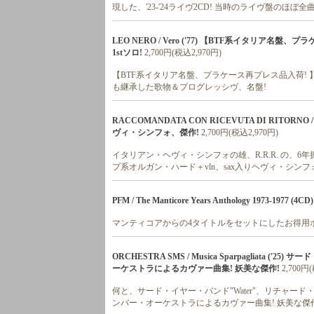
現した、'23-'24ライヴ2CD! 当時のライヴ盤のほぼ全曲
LEO NERO / Vero ('77) 【BTF系イタリア名
1stソロ!
2,700円(税込2,970円)
【BTF系イタリア名盤、プラケース再プレス品入荷! 】イル
も継承した歌物＆プログレッシヴ、名盤!
RACCOMANDATA CON RICEVUTA DI RITORNO 
ヴィ・シンフォ、傑作!
2,700円(税込2,970円)
イタリアン・ヘヴィ・シンフォの雄、R.R.R. の、6
プ系オルガン・ハード＋vln、sax入りヘヴィ・シンフ
PFM / The Manticore Years Anthology 1973-1977 (4CD)
マンティコアからの4タイトルをセットにしたお得用
ORCHESTRA SMS / Musica Sparpagliat
ーケストラによるカヴァー曲集! 妖美な傑作!
2,700円
何と、サード・イヤー・バンド"Water"、リチャード
ンバー・オーケストラによるカヴァー曲集! 妖美な傑作