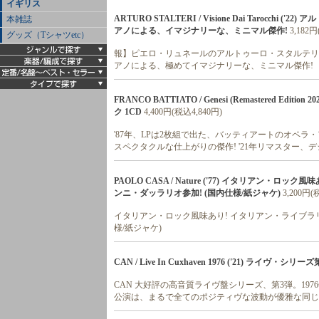
イギリス
ARTURO STALTERI / Visione Dai Tarocc
本雑誌
アノによる、イマジナリーな、ミニマル傑作!
3,182
グッズ（Tシャツetc）
報】ピエロ・リュネールのアルトゥーロ・スタルテリ、
アノによる、極めてイマジナリーな、ミニマル傑作!
FRANCO BATTIATO / Genesi (Remastered E
ク 1CD
4,400円(税込4,840円)
'87年、LPは2枚組で出た、バッティアートのオペ
スペクタクルな仕上がりの傑作! '21年リマスター、
PAOLO CASA / Nature ('77) イタリアン・
ンニ・ダッラリオ参加! (国内仕様/紙ジャケ)
3,200円(
イタリアン・ロック風味あり! イタリアン・ライブラリー
様/紙ジャケ)
CAN / Live In Cuxhaven 1976 ('21) ライヴ・シリー
CAN 大好評の高音質ライヴ盤シリーズ、第3弾。19
公演は、まるで全てのポジティヴな波動が優雅な同じ