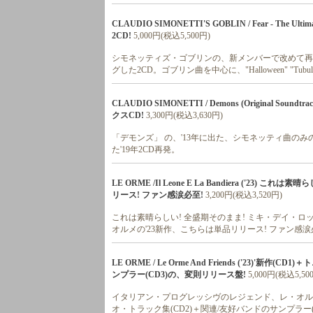
CLAUDIO SIMONETTI'S GOBLIN / Fear - The U
2CD!
5,000円(税込5,500円)
シモネッティズ・ゴブリンの、新メンバーで改めて再録した、「The
グした2CD。ゴブリン曲を中心に、"Halloween" "Tubular
CLAUDIO SIMONETTI / Demons (Original 
クスCD!
3,300円(税込3,630円)
「デモンズ」 の、'13年に出た、シモネッティ曲のみ
た'19年2CD再発。
LE ORME /Il Leone E La Bandiera ('2
リース! ファン感涙必至!
3,200円(税込3,520円)
これは素晴らしい! 全盛期そのまま! ミキ・デイ・ロ
オルメの'23新作、こちらは単品リリース! ファン感涙
LE ORME / Le Orme And Friends ('23)
ンプラー(CD3)の、変則リリース盤!
5,000円(税込5,50
イタリアン・プログレッシヴのレジェンド、レ・オルメの
オ・トラック集(CD2)＋関連/友好バンドのサンプラー(