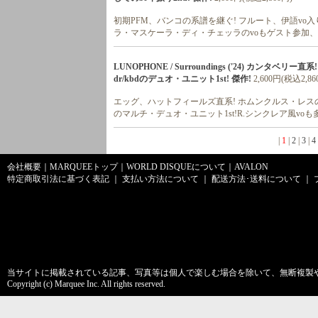
初期PFM、バンコの系譜を継ぐ! フルート、伊語vo
ラ・マスケーラ・ディ・チェッラのvoもゲスト参加、
LUNOPHONE / Surroundings ('24) カ
dr/kbdのデュオ・ユニット1st! 傑作!
2,600円(税込2,86
エッグ、ハットフィールズ直系! ホムンクルス・レス
のマルチ・デュオ・ユニット1st!R.シンクレア風voも
|
1
|
2
|
3
|
4
会社概要
｜
MARQUEEトップ
｜
WORLD DISQUEについて
｜
AVALON
特定商取引法に基づく表記
｜
支払い方法について
｜
配送方法･送料について
｜
当サイトに掲載されている記事、写真等は個人で楽しむ場合を除いて、無断複製
Copyright (c) Marquee Inc. All rights reserved.