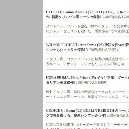
CELESTE / Anima Animus ('25) メロト
作! 初期クリムゾン系ルーツの傑作!
3,400円(税込3,74
メロトロン、フルート健在! "静のイタリア"を代表す
にジャジーなリズムも効いた、躍動感も十分の叙情派
WILSON PROJECT / Atto Primo ('25) 
シンセもたっぷりの傑作!
3,000円(税込3,300円)
イタリア産、コケティッシュな魅力の伊語女性ヴォーカ
系ルーツ、アナログ・シンセもたっぷりの'70s志向、
HORA PRIMA / Hora Prima ('25) イタリ
タリアン王道傑作!
2,900円(税込3,190円)
報】イタリア産、熱唱の伊語ヴォーカルもフィーチャー
ー・トロルス等ルーツの、重厚ダイナミックな、イタ
CODICE C / Boom ('25) GOBLIN REBI
クで畳み掛ける、伊産シンフォ会心作!
3,000円(税込3,
GOBLIN REBIRTH のキーボード奏者をフィーチ