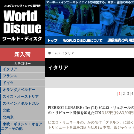
ホーム
>
イタリア
イタリア
イタリア
フランス
ドイツ
オランダ／ベルギー
|
1
|
2
|
3
|
4
スイス・オーストリア
スペイン／ポルトガル
PIERROT LUNAIRE / Tre ('11) ピエロ
北欧
のトリビュート音源を加えたCD!
3,182円(税込3,500円
北南米
ピエロ・リュネールの、かの名作「グドルン」に続く、
東欧・ギリシャ・オセア
トリビュート音源を加えたCD! (日本盤、紙ジャケット
ニア・その他