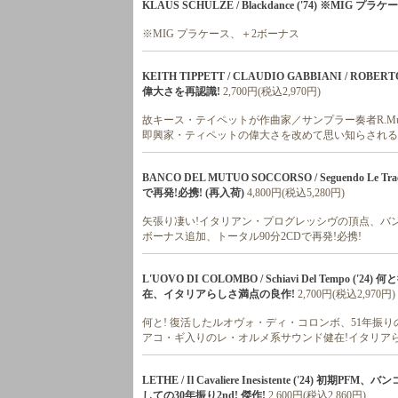
KLAUS SCHULZE / Blackdance ('74) ※MIG
※MIG プラケース、＋2ボーナス
KEITH TIPPETT / CLAUDIO GABBIANI / ROBERT
偉大さを再認識!
2,700円(税込2,970円)
故キース・テイペットが作曲家／サンプラー奏者R.Musci
即興家・ティペットの偉大さを改めて思い知らされる
BANCO DEL MUTUO SOCCORSO / Seguendo Le
で再発!必携! (再入荷)
4,800円(税込5,280円)
矢張り凄い!イタリアン・プログレッシヴの頂点、バンコ全
ボーナス追加、トータル90分2CDで再発!必携!
L'UOVO DI COLOMBO / Schiavi Del Temp
在、イタリアらしさ満点の良作!
2,700円(税込2,970円)
何と! 復活したルオヴォ・ディ・コロンボ、51年振り
アコ・ギ入りのレ・オルメ系サウンド健在!イタリアら
LETHE / Il Cavaliere Inesistente ('2
しての30年振り2nd! 傑作!
2,600円(税込2,860円)