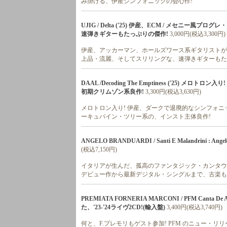
み掛ける、伊産シンフォニックの会心作!
UJIG / Delta ('25) 伊産、ECM / メセニー
速弾きギターもたっぷりの傑作!
3,000円(税込3,300円)
伊産、アッカーマン、ホールズワース系ギタリストが率い
上品・流麗、そしてスリリングな、速弾きギターもた
DAAL /Decoding The Emptiness ('25
初期クリムゾン系良作!
3,300円(税込3,630円)
メロトロン入り! 伊産、ダークで退廃的なシンフォニ
ーキュパイン・ツリー系の、インスト主体良作!
ANGELO BRANDUARDI / Santi E Malandrini : Angel
(税込7,150円)
イタリアが生んだ、孤高のファンタジック・カンタウト
デビュー作から最新デジタル・シングルまで、古楽も
PREMIATA FORNERIA MARCONI / PFM Canta 
た、'23-'24ライヴ2CD!(輸入盤)
3,400円(税込3,740円)
何と、F.プレモリもゲスト参加! PFM のニュー・リ