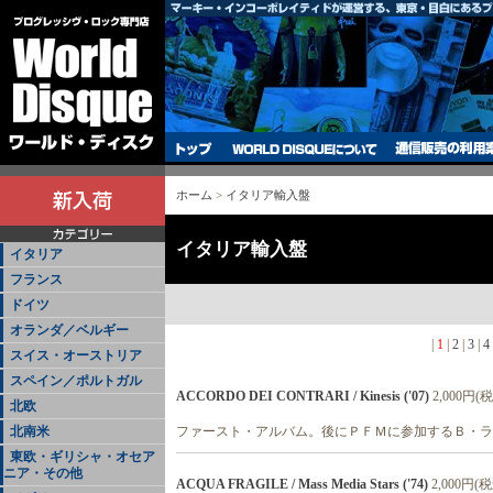
ホーム
>
イタリア輸入盤
イタリア輸入盤
イタリア
フランス
ドイツ
オランダ／ベルギー
|
1
|
2
|
3
|
4
スイス・オーストリア
スペイン／ポルトガル
ACCORDO DEI CONTRARI / Kinesis ('07)
2,000円(税
北欧
北南米
ファースト・アルバム。後にＰＦＭに参加するＢ・ラ
東欧・ギリシャ・オセア
ニア・その他
ACQUA FRAGILE / Mass Media Stars ('74)
2,000円(税