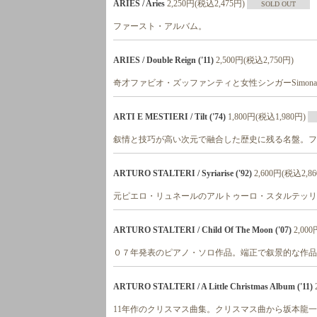
ARIES / Aries
2,250円(税込2,475円)
SOLD OUT
ファースト・アルバム。
ARIES / Double Reign ('11)
2,500円(税込2,750円)
奇才ファビオ・ズッファンティと女性シンガーSimona An
ARTI E MESTIERI / Tilt ('74)
1,800円(税込1,980円)
叙情と技巧が高い次元で融合した歴史に残る名盤。フ
ARTURO STALTERI / Syriarise ('92)
2,600円(税込2,8
元ピエロ・リュネールのアルトゥーロ・スタルテッリ
ARTURO STALTERI / Child Of The Moon ('07)
2,00
０７年発表のピアノ・ソロ作品。端正で叙景的な作品
ARTURO STALTERI / A Little Christmas Album ('11)
11年作のクリスマス曲集。クリスマス曲から坂本龍