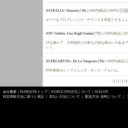
ASTRALIA / Osmosis ('10)
2,000円(税込2,200円)
S
ダークなプログレッシヴ・サウンドを得意とするニュ
ATP / Giobbe, Uno Degli Uomini ('77)
2,350円(税込2,58
LPは激レア。大作指向だが歌もの的な味わいのある
ット。
AUFKLARUNG / De La Tempesta ('95)
1,900円(税込2,
95年発表のシンフォニック・ロック・アルバム。
|
1
|
2
|
3
|
4
会社概要
｜
MARQUEEトップ
｜
WORLD DISQUEについて
｜
AVALON
特定商取引法に基づく表記
｜
支払い方法について
｜
配送方法･送料について
｜