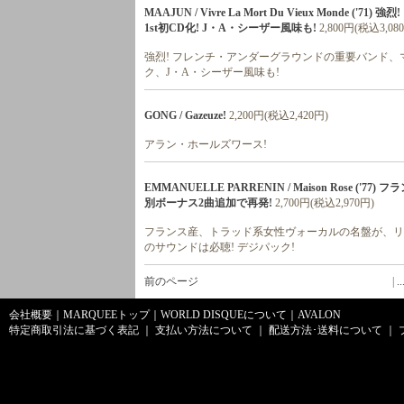
MAAJUN / Vivre La Mort Du Vieux Mon
1st初CD化! J・A・シーザー風味も!
2,800円(税込3,08
強烈! フレンチ・アンダーグラウンドの重要バンド、マー
ク、J・A・シーザー風味も!
GONG / Gazeuze!
2,200円(税込2,420円)
アラン・ホールズワース!
EMMANUELLE PARRENIN / Maison Ros
別ボーナス2曲追加で再発!
2,700円(税込2,970円)
フランス産、トラッド系女性ヴォーカルの名盤が、リ
のサウンドは必聴! デジパック!
前のページ
|
..
会社概要
｜
MARQUEEトップ
｜
WORLD DISQUEについて
｜
AVALON
特定商取引法に基づく表記
｜
支払い方法について
｜
配送方法･送料について
｜