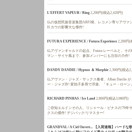
L'EFFERT VAPEUR / Ring
2,200円(税込2,420円)
仏の仮想民族音楽集団ARFI発、レコメン寄りアヴァン
H.カウの影響大な傑作!
FUTURA EXPERIENCE / Futura Experience
2,200円
仏アヴァンギャルドの起点、Futura レーベルと、
マン・サイケ風まで、参加メンバーにも注目の力作!
DANDY DANDIE / Hypnos ＆ Morphie
2,300円(税込2,
仏アヴァン・ジャズ・サックス奏者、Alban Darc
ー・ジャズ作! 変拍子多用で浮遊、「キュー・ローン
RICHARD PINHAS / Ice Land
2,800円(税込3,080円)
ご存知エルドンその人、リシャール・ピナスの'79年
クスの傑作! デジパック/リマスター!
GRANDVAL / A Ciel Ouvert... 【入荷速