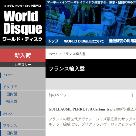
ホーム
>
フランス輸入盤
フランス輸入盤
イタリア
イタリア
国内盤
前のページ
|
..
輸入盤
GUILLAUME PERRET / A Certain Trip
2,800円(税込3
フランス
フランスの新世代アヴァン・ジャズ最注目のサックス
ルテット編成にて、プログレッシヴ・ロックとジャズ
フランス
国内盤