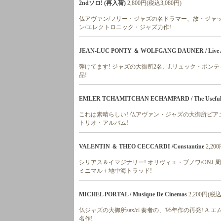
2ndソロ! (再入荷)
2,800円(税込3,080円)
仏アヴァン/フリー・ジャズの名ドラマー、故・ジャック
ン/エレクトロニック・ジャズ力作!
JEAN-LUC PONTY ＆ WOLFGANG DAUNER / Live At Th
弾けてます! ジャズの大御所2名、J.リュック・ポンティ(v
品!
EMLER TCHAMITCHAN ECHAMPARD / The Use
これは素晴らしい! 仏アヴァン・ジャズの大御所ピア
トリオ・アルバム!
VALENTIN ＆ THEO CECCARDI /Constantine
2,20
シリアス＆イマジナリー! オリヴィエ・ブノワ/ONJ
ミニマル＋地中海トラッド!
MICHEL PORTAL / Musique De Cinemas
2,200円(税込
仏ジャズの大御所sax/cl 奏者の、'95年作の再発!
名作!