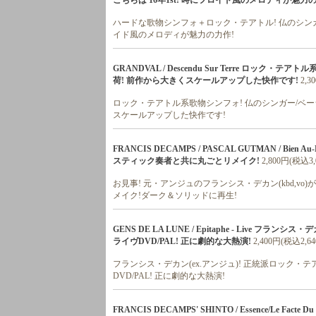
こちらは'16年1st! 時にフロイド風のメロディが魅力の
ハードな歌物シンフォ＋ロック・テアトル! 仏のシンガー/
イド風のメロディが魅力の力作!
GRANDVAL / Descendu Sur Terre ロック
荷! 前作から大きくスケールアップした快作です!
2,3
ロック・テアトル系歌物シンフォ! 仏のシンガー/ベーシス
スケールアップした快作です!
FRANCIS DECAMPS / PASCAL GUTMAN / Bi
スティック奏者と共に丸ごとリメイク!
2,800円(税込3,
お見事! 元・アンジュのフランシス・デカン(kbd,
メイク!ダーク＆ソリッドに再生!
GENS DE LA LUNE / Epitaphe - Live フラ
ライヴDVD/PAL! 正に劇的な大熱演!
2,400円(税込2,6
フランシス・デカン(ex.アンジュ)! 正統派ロック・テア
DVD/PAL! 正に劇的な大熱演!
FRANCIS DECAMPS' SHINTO / Essence/Le