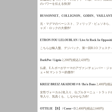
のパワーを伝える快演!
BUSSONNET、COLLIGNON、GODIN、VAILLANT / 
元・マグマのベーシスト、フィリップ・ビュソネら、
ャズ・ロックの大傑作!
ETRON FOU LELOUBLAN / Live At Rock In Oppositio
こちらは輸入盤、デジパック。第一回R.I.O.フェス
DarkPoe / Ligeia
2,200円(税込2,420円)
仏産、E.A.ポーがテーマのアヴァン/チェンバー・ジ
ェ＋M.マントラー的傑作!
KREIZ BREIZ AKADEMI # 8 / Ba'n Dans
2,400円(税込
女性ヴォーカル2名入り、仏ブルターニュ・トラッドの
等入り、気高くも、しなやかな力作!
OTTILIE 【B】 / Coeor <3
2,400円(税込2,640円)