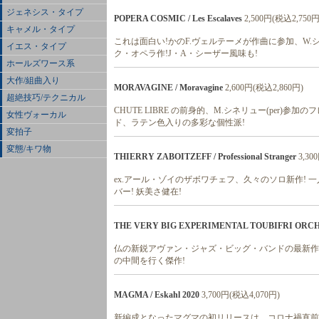
ジェネシス・タイプ
POPERA COSMIC / Les Escalaves
2,500円(税込2,750円
キャメル・タイプ
これは面白い!かのF.ヴェルテーメが作曲に参加、W.
イエス・タイプ
ク・オペラ作!J・A・シーザー風味も!
ホールズワース系
大作/組曲入り
MORAVAGINE / Moravagine
2,600円(税込2,860円)
超絶技巧/テクニカル
CHUTE LIBRE の前身的、M.シネリュー(per)
女性ヴォーカル
ド、ラテン色入りの多彩な個性派!
変拍子
変態/キワ物
THIERRY ZABOITZEFF / Professional Stranger
3,30
ex.アール・ゾイのザボワチェフ、久々のソロ新作!
バー! 妖美さ健在!
THE VERY BIG EXPERIMENTAL TOUBIFRI ORCHES
仏の新鋭アヴァン・ジャズ・ビッグ・バンドの最新作!
の中間を行く傑作!
MAGMA / Eskahl 2020
3,700円(税込4,070円)
新編成となったマグマの初リリースは、コロナ禍直前の