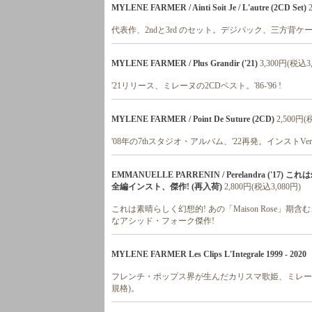
MYLENE FARMER / Ainti Soit Je / L'autre (2CD Set)
代表作、2ndと3rd のセット。デジパック、三方背ケ
MYLENE FARMER / Plus Grandir ('21)
3,300円(税込3
'21リリース、ミレーヌの2CDベスト。'86-'96 !
MYLENE FARMER / Point De Suture (2CD)
2,500円(
'08年の7thスタジオ・アルバム、'22再発。インストV
EMMANUELLE PARRENIN / Perelandra ('1
全編インスト、傑作! (再入荷)
2,800円(税込3,080円)
これは素晴らしく幻想的! あの「Maison Rose」期含
なアシッド・フォーク傑作!
MYLENE FARMER Les Clips L'Integrale 1999 - 
フレンチ・ポップス界が生んだカリスマ歌姫、ミレーヌ・ファ
規格)。