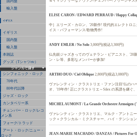
＆イマジナリーなアヴァン/チェンバー/フリージャズ秀
国内盤
輸入盤
ELISE CARON / EDWARD PERRAUD / Happy Colla
イギリス
中］エリーズ・カロン、'20新作! 現代的エレクト
イス・パフォーマンス/歌物秀作!
イギリス
国内盤
ANDY EMLER / No Solo
3,000円(税込3,300円)
輸入盤
仏先鋭ジャズきってのヴェテラン・ピアニスト、'20新
本雑誌
ン・レ等、多彩なメンバーが参加!
グッズ（Tシャツetc）
シンフォニック・ロック
ARTHO DUO / Ciel Oblique
2,800円(税込3,080円)
70年代
ヴァレンティン・クラストリエ・ファン注目!仏のハ
80年代以降
オ、'19年作! 正にクラストリエ～Silex の系譜を継
ジャズ・ロック
カンタベリー系
MICHEL AUMONT / La Grande Orchestre Armoigen ('
チェンバー・ロック/レコ
ヴァレンティン・クラストリエ、マルク・アントニー(
メン系
ック＋クラシカル・ミクスチャー、ハイ・テンション
フォーク/トラッド
アート・ロック/ニュー・
JEAN-MARIE MACHADO / DANZAS / Pictures For Or
ロック