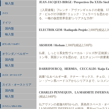
JEAN-JACQUES BIRGE / Perspectives Du XXIIe Siecl
輸入盤
［入荷速報］フレンチ・アヴァンギャルドの老舗、UN DR
ドイツ
ク・ピルゲの'20新作! リュック・フェラーリを思
る、一種の仮想世界音楽!シリアスな力作!
ドイツ
国内盤
ELECTRIK GEM / Radiopolis Projekt
2,000円(税込2,2
輸入盤
オランダ／ベルギー
AKSHAM / Aksham
2,300円(税込2,530円)
仏産、しっとり系女性ヴォーカル・ジャズ作!正統派
オランダ／ベルギー
トン等、英国ジャズを思わせ、またチェンバー的要素
国内盤
輸入盤
DARRIFOURCQ、HERMIA、CECCALDI / Kaiju Eats 
スイス・オーストリア
凶暴! 仏＆ベルギー産、テナー・サックス、チェロ、
ン・ゾーン系ハードコアからシリアスまで、レコメン
スイス・オーストリア
国内盤
CHARLES PENNEQUIN、LA MARMITE INFERNALE、CH
輸入盤
(税込2,640円)
仏アヴァンの老舗ARFIからの、異色作スペース・オ
スペイン／ポルトガル
LA MARMITE INFERNALE が担当、男女vo