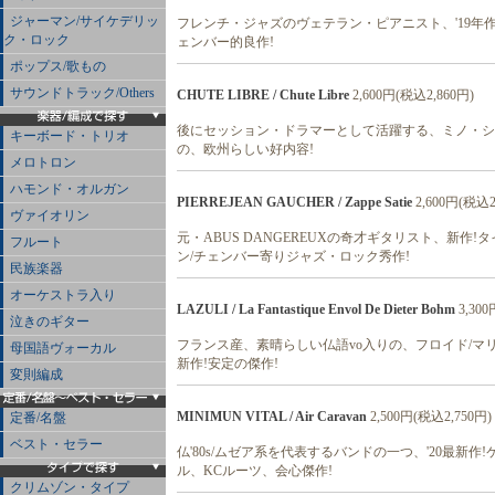
ジャーマン/サイケデリッ
フレンチ・ジャズのヴェテラン・ピアニスト、'19年
ク・ロック
ェンバー的良作!
ポップス/歌もの
サウンドトラック/Others
CHUTE LIBRE / Chute Libre
2,600円(税込2,860円)
後にセッション・ドラマーとして活躍する、ミノ・シネリュ
キーボード・トリオ
の、欧州らしい好内容!
メロトロン
ハモンド・オルガン
PIERREJEAN GAUCHER / Zappe Satie
2,600円(税込2
ヴァイオリン
元・ABUS DANGEREUXの奇才ギタリスト、新
フルート
ン/チェンバー寄りジャズ・ロック秀作!
民族楽器
オーケストラ入り
LAZULI / La Fantastique Envol De Dieter Bohm
3,30
泣きのギター
フランス産、素晴らしい仏語vo入りの、フロイド/マリリ
母国語ヴォーカル
新作!安定の傑作!
変則編成
MINIMUN VITAL / Air Caravan
2,500円(税込2,750円)
定番/名盤
ベスト・セラー
仏'80s/ムゼア系を代表するバンドの一つ、'20最
ル、KCルーツ、会心傑作!
クリムゾン・タイプ