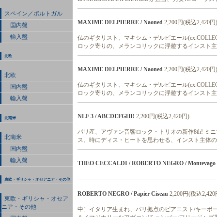
スペイン／ポルトガル
MAXIME DELPIERRE / Naoned
2,200円(税込2,420円
国内盤
輸入盤
仏のギタリスト、マキシム・デルピエール(ex.COLLEC
ロック寄りの、メランコリックに浮遊するインスト主体
北欧
MAXIME DELPIERRE / Naoned
2,200円(税込2,420円
北欧
仏のギタリスト、マキシム・デルピエール(ex.COLLEC
国内盤
ロック寄りの、メランコリックに浮遊するインスト主体
輸入盤
NLF 3 / ABCDEFGHI!
2,200円(税込2,420円)
北南米
パリ産、アヴァン音響ロック・トリオの新作8th! ミ
北南米
ス、時にディス・ヒートを思わせる、インスト主体の
国内盤
輸入盤
THEO CECCALDI / ROBERTO NEGRO / Montevago
東欧・ギリシャ・オセアニア・その他
ROBERTO NEGRO / Papier Ciseau
2,200円(税込2,420
東欧・ギリシャ・オセア
ニア・その他
中］イタリア生まれ、パリ拠点のピアニスト/キーボー