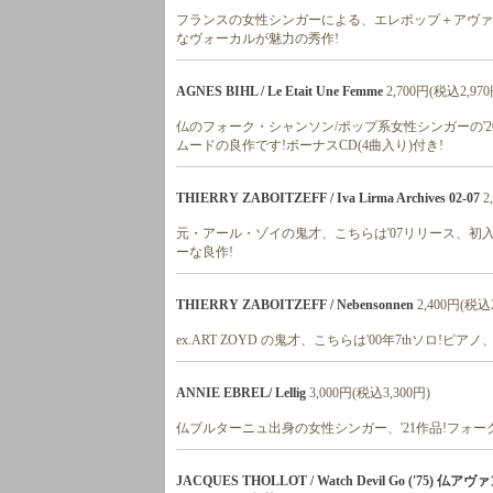
フランスの女性シンガーによる、エレポップ＋アヴァ
なヴォーカルが魅力の秀作!
AGNES BIHL / Le Etait Une Femme
2,700円(税込2,970
仏のフォーク・シャンソン/ポップ系女性シンガーの'2
ムードの良作です!ボーナスCD(4曲入り)付き!
THIERRY ZABOITZEFF / Iva Lirma Archives 02-07
2
元・アール・ゾイの鬼才、こちらは'07リリース、初入荷!
ーな良作!
THIERRY ZABOITZEFF / Nebensonnen
2,400円(税込2
ex.ART ZOYD の鬼才、こちらは'00年7thソロ
ANNIE EBREL/ Lellig
3,000円(税込3,300円)
仏ブルターニュ出身の女性シンガー、'21作品!フォ
JACQUES THOLLOT / Watch Devil Go (