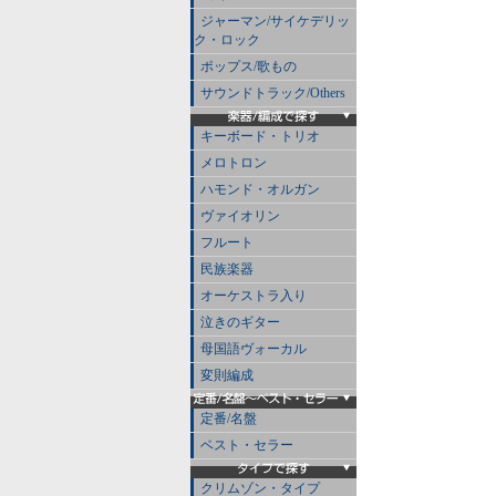
ジャーマン/サイケデリッ
ク・ロック
ポップス/歌もの
サウンドトラック/Others
キーボード・トリオ
メロトロン
ハモンド・オルガン
ヴァイオリン
フルート
民族楽器
オーケストラ入り
泣きのギター
母国語ヴォーカル
変則編成
定番/名盤
ベスト・セラー
クリムゾン・タイプ