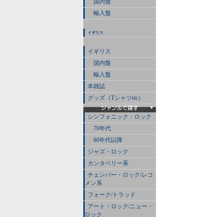
国内盤
輸入盤
イギリス
イギリス
国内盤
輸入盤
本雑誌
グッズ（Tシャツetc）
シンフォニック・ロック
70年代
80年代以降
ジャズ・ロック
カンタベリー系
チェンバー・ロック/レコ
メン系
フォーク/トラッド
アート・ロック/ニュー・
ロック