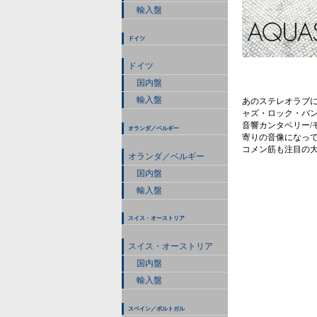
輸入盤
ドイツ
ドイツ
国内盤
輸入盤
あのステレオラブに参
ャズ・ロック・バン
音響カンタベリー
オランダ／ベルギー
寄りの音像になって
コメン筋も注目の
オランダ／ベルギー
国内盤
輸入盤
スイス・オーストリア
スイス・オーストリア
国内盤
輸入盤
スペイン／ポルトガル