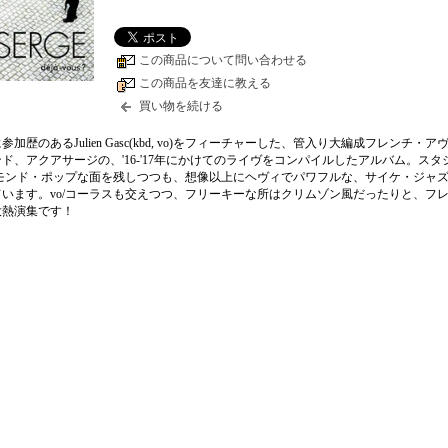
この商品について問い合わせる
この商品を友達に教える
買い物を続ける
加歴のあるJulien Gasc(kbd, vo)をフィーチャーした、管入り大編成フレンチ・
ド、アクアサージの、'16-'17年にかけてのライヴをコンパイルしたアルバム。スタ
/モンド・ポップな面を残しつつも、想像以上にヘヴィでパワフルな、サイケ・ジャ
います。vo/コーラスも交えつつ、フリーキーな所はクリムゾン風だったりと、フ
大熱演集です！