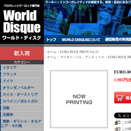
ホーム
>
EURO-ROCK PRESS Vol.21
ホーム
>
マーキー / ベル・アンティーク
>
EURO-ROCK P
イタリア
EURO-RO
フランス
1,905円(
ドイツ
オランダ／ベルギー
スイス・オーストリア
スペイン／ポルトガル
北欧
北南米
東欧・ギリシャ・オセア
この
ニア・その他
この