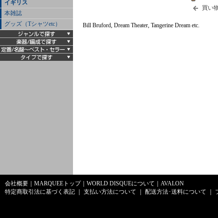
イギリス
買い
本雑誌
グッズ（Tシャツetc）
Bill Bruford, Dream Theater, Tangerine Dream etc.
会社概要
｜
MARQUEEトップ
｜
WORLD DISQUEについて
｜
AVALON
特定商取引法に基づく表記
｜
支払い方法について
｜
配送方法･送料について
｜