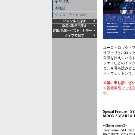
イギリス
本雑誌
グッズ（Tシャツetc）
ユーロ・ロック・
サファリとバロック・
公演を控えている
ッケイなどのイン
ど、今号も読みど
ン・ウェットンで、
※誠に申し訳ござ
※書籍単品でご注
す。
Special Feature 
MOON SAFARI &
≪Interviews≫
Trey Gunn (SECURIT
PROJECT / GOSTA