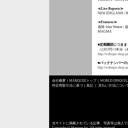
≪Live Reports≫
NEW ENGLAND / IHS
≪Features≫
追悼 John Wetton / 
MAGMA
■定期購読につき
（2,057円×1年分（
http://wdisque.shop-
■バックナンバーの
http://wdisque.shop
会社概要
｜
MARQUEEトップ
｜
WORLD DISQU
特定商取引法に基づく表記
｜
支払い方法につい
当サイトに掲載されている記事、写真等は個人で
Copyright (c) Marquee Inc. All rights reserved.