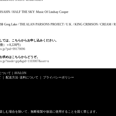
AHN / HALF THE SKY: Music Of Lindsay Cooper
追悼 Greg Lake / THE ALAN PARSONS PROJECT / U.K. / KING CRIMSON / CREAM / R
ましては、こちらからお申し込みください。
4冊）＝8,228円）
pro.jp/?pid=99179096
お求めはこちらからどうぞ。
-pro.jp/?mode=grp&gid=1103007&sort=n
Eについて
｜
AVALON
て
｜
配送方法･送料について
｜
プライバシーポリシー
楽しむ場合を除いて、無断複製や放送に使用することを固く禁じます。