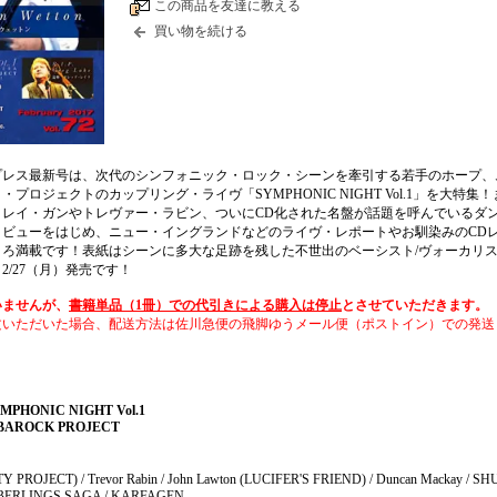
この商品を友達に教える
買い物を続ける
プレス最新号は、次代のシンフォニック・ロック・シーンを牽引する若手のホープ、
プロジェクトのカップリング・ライヴ「SYMPHONIC NIGHT Vol.1」を大特集
トレイ・ガンやトレヴァー・ラビン、ついにCD化された名盤が話題を呼んでいるダ
タビューをはじめ、ニュー・イングランドなどのライヴ・レポートやお馴染みのCD
ころ満載です！表紙はシーンに多大な足跡を残した不世出のベーシスト/ヴォーカリ
2/27（月）発売です！
いませんが、
書籍単品（1冊）での代引きによる購入は停止
とさせていただきます。
文いただいた場合、配送方法は佐川急便の飛脚ゆうメール便（ポストイン）での発送
SYMPHONIC NIGHT Vol.1
 BAROCK PROJECT
Y PROJECT) / Trevor Rabin / John Lawton (LUCIFER'S FRIEND) / Duncan Mackay / SH
 BERLINGS SAGA / KARFAGEN