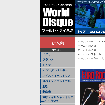
ホーム
>
EURO-ROCK P
ホーム
>
新入荷
ホーム
>
再入荷
イタリア
ホーム
>
ベスト・セラ
ホーム
>
マーキー / 
フランス
ドイツ
オランダ／ベルギー
スイス・オーストリア
スペイン／ポルトガル
北欧
北南米
東欧・ギリシャ・オセア
ニア・その他