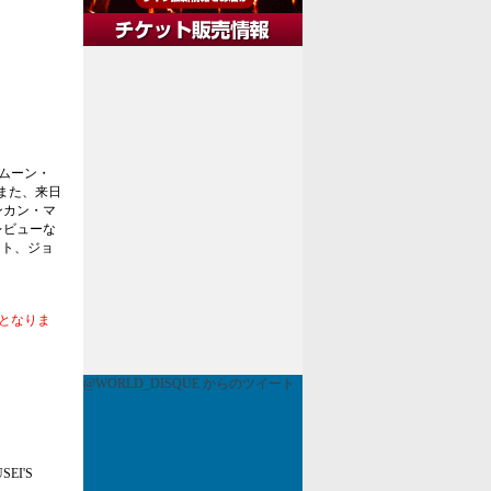
ムーン・
！また、来日
ンカン・マ
レビューな
スト、ジョ
となりま
@WORLD_DISQUE からのツイート
USEI'S