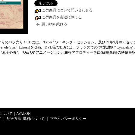
この商品について問い合わせる
この商品を友達に教える
買い物を続ける
らのバラ売り！CDには、"Ecoes" ワーキング・セッション、及び'71年9月BBCセッ
f、Fat ole Sun、Echoes)を収録。DVD及びBDには、フランスでの"太陽讃歌""Cymbalin
原子心母"、"One Of"アニメーション、箱根アフロディーテ(記録映像)等の映像を収
Eについて
｜
AVALON
て
｜
配送方法･送料について
｜
プライバシーポリシー