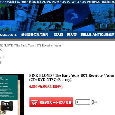
NK FLOYD / The Early Years 1971 Reverber / Ation
y)
イプ
盤
PINK FLOYD / The Early Years 1971 Reverber / Ation
(CD+DVD:NTSC+Blu-ray)
6,800円(税込7,480円)
箱