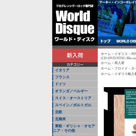
ホーム
>
イギリス
>
PI
(CD+DVD:NTSC+Blu-ra
ホーム
>
再入荷
ホーム
>
フロイド・タ
イタリア
ホーム
>
イギリス輸入
フランス
ドイツ
オランダ／ベルギー
スイス・オーストリア
スペイン／ポルトガル
北欧
北南米
東欧・ギリシャ・オセア
ニア・その他