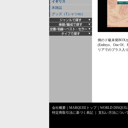
イギリス
本雑誌
グッズ（Tシャツetc）
例のド級未発BOXか
(Embryo、One O
リアでのブラス入り"
会社概要
｜
MARQUEEトップ
｜
WORLD DISQU
特定商取引法に基づく表記
｜
支払い方法につい