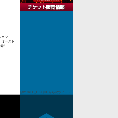
ション
e"、オースト
録!
@WORLD_DISQUE からのツイート