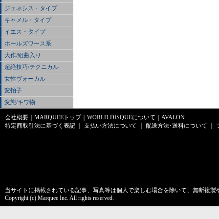
ジェネシス・タイプ
キャメル・タイプ
イエス・タイプ
ホールズワース系
大作/組曲入り
超絶技巧/テクニカル
女性ヴォーカル
変拍子
変態/キワ物
会社概要
｜
MARQUEEトップ
｜
WORLD DISQUEについて
｜
AVALON
特定商取引法に基づく表記
｜
支払い方法について
｜
配送方法･送料について
｜
当サイトに掲載されている記事、写真等は個人で楽しむ場合を除いて、無断複製
Copyright (c) Marquee Inc. All rights reserved.