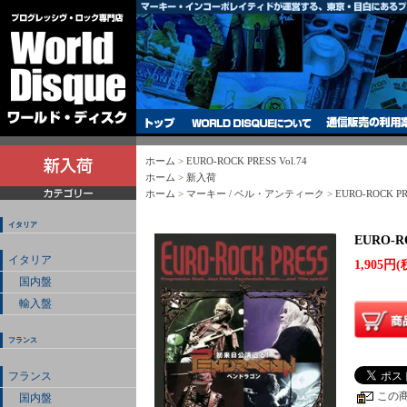
ホーム
>
EURO-ROCK PRESS Vol.74
ホーム
>
新入荷
ホーム
>
マーキー / ベル・アンティーク
>
EURO-ROCK P
イタリア
EURO-RO
イタリア
1,905円(
国内盤
輸入盤
フランス
フランス
この
国内盤