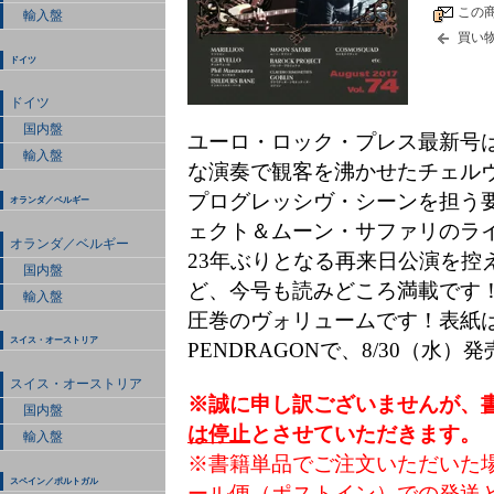
この
輸入盤
買い
ドイツ
ドイツ
国内盤
ユーロ・ロック・プレス最新号
輸入盤
な演奏で観客を沸かせたチェルヴェ
プログレッシヴ・シーンを担う
オランダ／ベルギー
ェクト＆ムーン・サファリのライ
オランダ／ベルギー
23年ぶりとなる再来日公演を控
国内盤
ど、今号も読みどころ満載です
輸入盤
圧巻のヴォリュームです！表紙
スイス・オーストリア
PENDRAGONで、8/30（水）
スイス・オーストリア
※誠に申し訳ございませんが、
国内盤
は停止
とさせていただきます。
輸入盤
※書籍単品でご注文いただいた
スペイン／ポルトガル
ール便（ポストイン）での発送