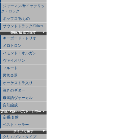
ジャーマン/サイケデリッ
ク・ロック
ポップス/歌もの
サウンドトラック/Others
キーボード・トリオ
メロトロン
ハモンド・オルガン
ヴァイオリン
フルート
民族楽器
オーケストラ入り
泣きのギター
母国語ヴォーカル
変則編成
定番/名盤
ベスト・セラー
クリムゾン・タイプ