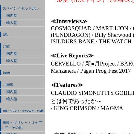
スペイン／ポルトガル
国内盤
≪Interviews≫
輸入盤
COSMOSQUAD / MARILLION / Cli
(PENDRAGON) / Billy Sherwood 
北欧
ISILDURS BANE / THE WATCH
北欧
国内盤
≪Live Reports≫
輸入盤
CERVELLO / 新●月Project / BAR
Manzanera / Pagan Prog Fest 2017
北南米
≪Features≫
北南米
国内盤
CLAUDIO SIMONETTI'S 
輸入盤
とは何であったか～
/ KING CRIMSON / MAGMA
東欧・ギリシャ・オセアニア・その他
東欧・ギリシャ・オセア
ニア・その他