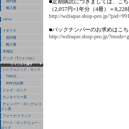
■定期購読につきましては、こ
国内盤
輸入盤
（2,057円×1年分（4冊）＝8,22
http://wdisque.shop-pro.jp/?pid=9
イギリス
■バックナンバーのお求めはこ
イギリス
http://wdisque.shop-pro.jp/?mod
国内盤
輸入盤
本雑誌
グッズ（Tシャツetc）
シンフォニック・ロック
70年代
80年代以降
ジャズ・ロック
カンタベリー系
チェンバー・ロック/レコ
メン系
フォーク/トラッド
アート・ロック/ニュー・
ロック