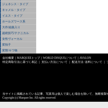
ジェネシス・タイプ
キャメル・タイプ
イエス・タイプ
ホールズワース系
大作/組曲入り
超絶技巧/テクニカル
女性ヴォーカル
変拍子
変態/キワ物
会社概要
｜
MARQUEEトップ
｜
WORLD DISQUEについて
｜
AVALON
特定商取引法に基づく表記
｜
支払い方法について
｜
配送方法･送料について
｜
当サイトに掲載されている記事、写真等は個人で楽しむ場合を除いて、無断複製
Copyright (c) Marquee Inc. All rights reserved.