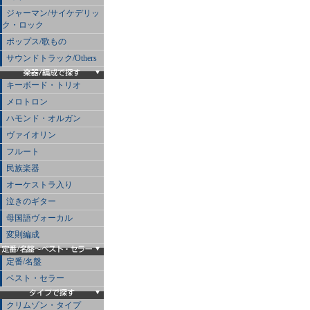
ジャーマン/サイケデリッ
ク・ロック
ポップス/歌もの
サウンドトラック/Others
キーボード・トリオ
メロトロン
ハモンド・オルガン
ヴァイオリン
フルート
民族楽器
オーケストラ入り
泣きのギター
母国語ヴォーカル
変則編成
定番/名盤
ベスト・セラー
クリムゾン・タイプ