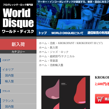
ホーム
>
北欧
>
KROKOFANT / KROKOFANT III ('17)
ホーム
>
新入荷
ホーム
>
ジャズ・ロック
ホーム
>
超絶技巧/テクニカル
イタリア
ホーム
>
管楽器
ホーム
>
北欧輸入盤
イタリア
国内盤
KROKOFA
輸入盤
2,600円(
フランス
フランス
国内盤