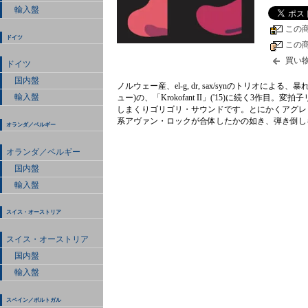
輸入盤
この
ドイツ
この
買い
ドイツ
国内盤
ノルウェー産、el-g, dr, sax/synのトリオに
輸入盤
ュー)の、「Krokofant II」('15)に続く3
しまくりゴリゴリ・サウンドです。とにかくアグレ
系アヴァン・ロックが合体したかの如き、弾き倒し
オランダ／ベルギー
オランダ／ベルギー
国内盤
輸入盤
スイス・オーストリア
スイス・オーストリア
国内盤
輸入盤
スペイン／ポルトガル