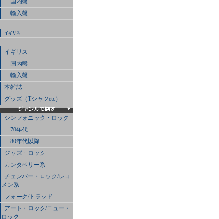
国内盤
輸入盤
イギリス
イギリス
国内盤
輸入盤
本雑誌
グッズ（Tシャツetc）
シンフォニック・ロック
70年代
80年代以降
ジャズ・ロック
カンタベリー系
チェンバー・ロック/レコ
メン系
フォーク/トラッド
アート・ロック/ニュー・
ロック