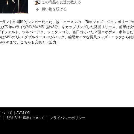
この商品を友達に教える
買い物を続ける
より、ポーランドの国民的シンガーだった、故ニェーメンの、'70年ジャズ・ジャンボリーで
）及び'72年のライヴM3,M4,M5（計45分）をカップリングした発掘リリース。前半は女
ザイフェルト、ウルバニアク、シュタンコら、当日出ていた？面々がゲスト参加した
2年はSBBの3人＋ダブルベース, tpがバック、凶悪サイケな長尺ジャズ・ロックから
 This World"まで、こちらも充実！ド迫力！
Eについて
｜
AVALON
て
｜
配送方法･送料について
｜
プライバシーポリシー