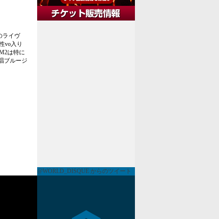
のライヴ
性vo入り
M2は特に
絶唱ブルージ
@WORLD_DISQUE からのツイート