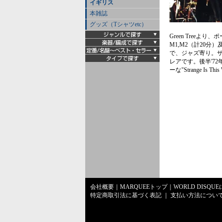
イギリス
本雑誌
グッズ（Tシャツetc）
Green Tree
M1,M2（計20分
で、ジャズ寄り。
レアです。後半'7
ーな"Strange Is
会社概要
｜
MARQUEEトップ
｜
WORLD DISQU
特定商取引法に基づく表記
｜
支払い方法につい