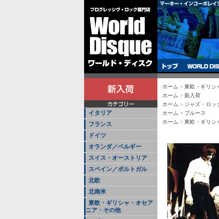
ホーム
>
東欧・ギリシ
ホーム
>
新入荷
ホーム
>
ジャズ・ロッ
イタリア
ホーム
>
ブルース
ホーム
>
東欧・ギリシ
フランス
ドイツ
オランダ／ベルギー
スイス・オーストリア
スペイン／ポルトガル
北欧
北南米
東欧・ギリシャ・オセア
ニア・その他