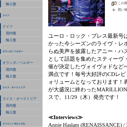
この
輸入盤
買い
ドイツ
ドイツ
国内盤
ユーロ・ロック・プレス最新号
輸入盤
かった今シーズンのライヴ・レ
らぬ美声を披露したアニー・ハ
オランダ／ベルギー
として話題を集めたスティーヴ
オランダ／ベルギー
催が決定したヴォイヴォドなど
国内盤
満点です！毎号大好評のCDレ
輸入盤
ォリュームとなっております！
スイス・オーストリア
が大盛況に終わったMARILLI
スで、11/29（木）発売です！
スイス・オーストリア
国内盤
輸入盤
≪Interviews≫
Annie Haslam (RENAISSANCE) / 玲
スペイン／ポルトガル