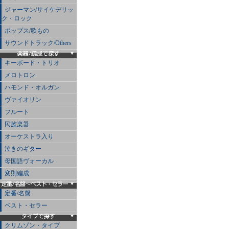
ジャーマン/サイケデリッ
ク・ロック
ポップス/歌もの
サウンドトラック/Others
キーボード・トリオ
メロトロン
ハモンド・オルガン
ヴァイオリン
フルート
民族楽器
オーケストラ入り
泣きのギター
母国語ヴォーカル
変則編成
定番/名盤
ベスト・セラー
クリムゾン・タイプ