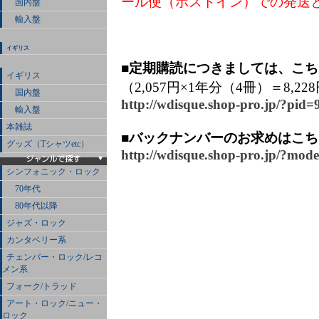
ール便（ポストイン）での発送
国内盤
輸入盤
イギリス
■定期購読につきましては、こ
イギリス
（2,057円×1年分（4冊）＝8,22
国内盤
http://wdisque.shop-pro.jp/?pid
輸入盤
本雑誌
■バックナンバーのお求めはこ
グッズ（Tシャツetc）
http://wdisque.shop-pro.jp/?mo
シンフォニック・ロック
70年代
80年代以降
ジャズ・ロック
カンタベリー系
チェンバー・ロック/レコ
メン系
フォーク/トラッド
アート・ロック/ニュー・
ロック