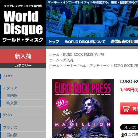
ホーム
>
EURO-ROCK PRESS Vol.79
ホーム
>
新入荷
ホーム
>
マーキー / ベル・アンティーク
>
EURO-ROCK P
イタリア
EURO-RO
イタリア
1,905円(
国内盤
輸入盤
フランス
フランス
この
国内盤