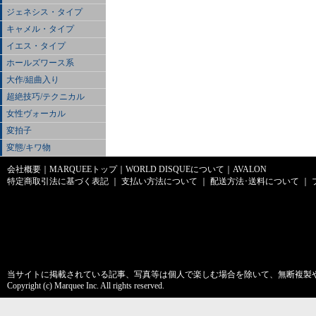
ジェネシス・タイプ
キャメル・タイプ
イエス・タイプ
ホールズワース系
大作/組曲入り
超絶技巧/テクニカル
女性ヴォーカル
変拍子
変態/キワ物
会社概要
｜
MARQUEEトップ
｜
WORLD DISQUEについて
｜
AVALON
特定商取引法に基づく表記
｜
支払い方法について
｜
配送方法･送料について
｜
当サイトに掲載されている記事、写真等は個人で楽しむ場合を除いて、無断複製
Copyright (c) Marquee Inc. All rights reserved.