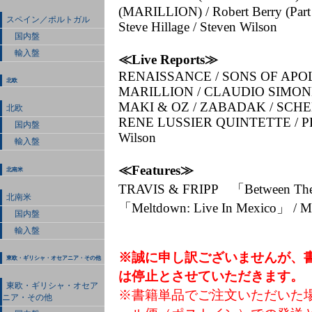
(MARILLION) / Robert Berry (Part
スペイン／ポルトガル
Steve Hillage / Steven Wilson
国内盤
輸入盤
≪Live Reports≫
RENAISSANCE / SONS OF APO
北欧
MARILLION / CLAUDIO SIMON
MAKI & OZ / ZABADAK / SCHEH
北欧
RENE LUSSIER QUINTETTE / P
国内盤
Wilson
輸入盤
≪Features≫
北南米
TRAVIS & FRIPP 「Between Th
北南米
「Meltdown: Live In Mexico」 / 
国内盤
輸入盤
※誠に申し訳ございませんが、
東欧・ギリシャ・オセアニア・その他
は停止とさせていただきます。
東欧・ギリシャ・オセア
※書籍単品でご注文いただいた
ニア・その他