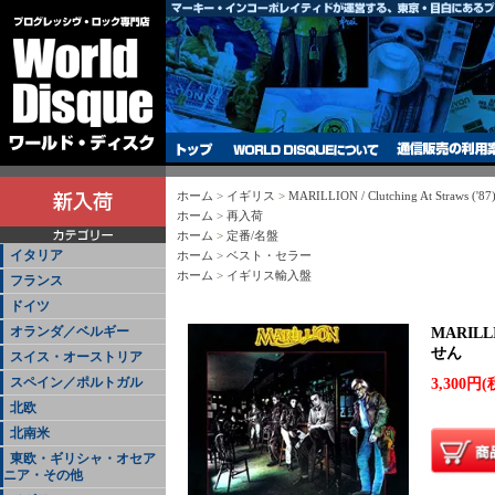
ホーム
>
イギリス
>
MARILLION / Clutching At Straw
ホーム
>
再入荷
ホーム
>
定番/名盤
イタリア
ホーム
>
ベスト・セラー
ホーム
>
イギリス輸入盤
フランス
ドイツ
オランダ／ベルギー
MARILLI
せん
スイス・オーストリア
スペイン／ポルトガル
3,300円(
北欧
北南米
東欧・ギリシャ・オセア
ニア・その他