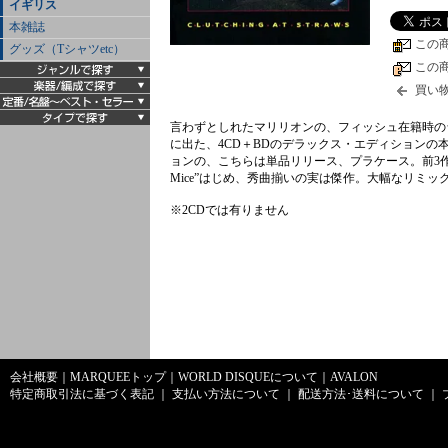
イギリス
本雑誌
この
グッズ（Tシャツetc）
この
買い
言わずとしれたマリリオンの、フィッシュ在籍時のラ
に出た、4CD＋BDのデラックス・エディションの本
ョンの、こちらは単品リリース、プラケース。前3作
Mice”はじめ、秀曲揃いの実は傑作。大幅なリミ
※2CDでは有りません
会社概要
｜
MARQUEEトップ
｜
WORLD DISQUEについて
｜
AVALON
特定商取引法に基づく表記
｜
支払い方法について
｜
配送方法･送料について
｜