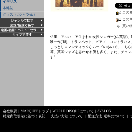
イギリス
本雑誌
この
グッズ（Tシャツetc）
この
買い
仏産、アルバニア生まれの女性シンガー(仏/英語)、El
唯一作('18)。トランペット、ピアノ、コントラ
しっとりロマンティックなムードのもので、こちら
等、英国ジャズを思わせる所も多く、また、チェン
す!
会社概要
｜
MARQUEEトップ
｜
WORLD DISQUEについて
｜
AVALON
特定商取引法に基づく表記
｜
支払い方法について
｜
配送方法･送料について
｜