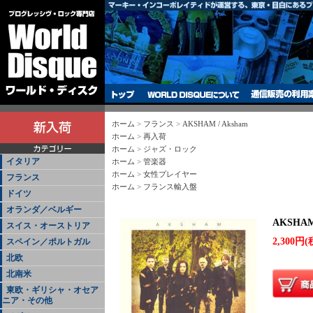
ホーム
>
フランス
>
AKSHAM / Aksham
ホーム
>
再入荷
ホーム
>
ジャズ・ロック
イタリア
ホーム
>
管楽器
ホーム
>
女性プレイヤー
フランス
ホーム
>
フランス輸入盤
ドイツ
オランダ／ベルギー
AKSHAM 
スイス・オーストリア
2,300円(
スペイン／ポルトガル
北欧
北南米
東欧・ギリシャ・オセア
ニア・その他