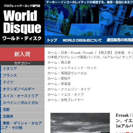
ホーム
>
日本
>
Evraak / Evraak Ⅰ【再入荷】 日
の本格プログレッシヴ新鋭バンドの、1stアルバム! サッ
ホーム
>
再入荷
ホーム
>
シンフォニック・ロック
イタリア
ホーム
>
母国語ヴォーカル
フランス
ホーム
>
変拍子
ドイツ
ホーム
>
管楽器
オランダ／ベルギー
ホーム
>
クリムゾン・タイプ
ホーム
>
イエス・タイプ
スイス・オーストリア
ホーム
>
女性プレイヤー
スペイン／ポルトガル
北欧
Evraa
北南米
ン、イエ
東欧・ギリシャ・オセア
1stア
ニア・その他