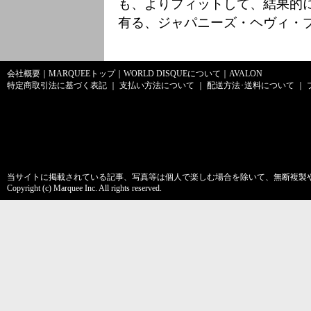
も、よりフィットして、結果的
有る、ジャパニーズ・ヘヴィ・プ
会社概要
｜
MARQUEEトップ
｜
WORLD DISQUEについて
｜
AVALON
特定商取引法に基づく表記
｜
支払い方法について
｜
配送方法･送料について
｜
当サイトに掲載されている記事、写真等は個人で楽しむ場合を除いて、無断複製
Copyright (c) Marquee Inc. All rights reserved.