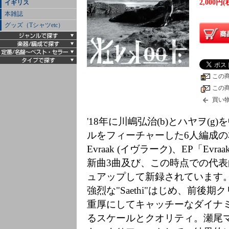
2,000円(
イギリス
本雑誌
グッズ（Tシャツetc）
この
この
買い
'18年に川嶋弘治(b)とハヤヲ(
ルをフィーチャーした6人編成
Evraak (イヴラーク)、EP「Evr
新曲3曲及び、この時点での代表曲"S
ュアップして新録されています
強烈な"Saethi"はじめ、前
重厚にしてキャッチーなダイナミ
るスケールとクオリティ。瀬尾マ