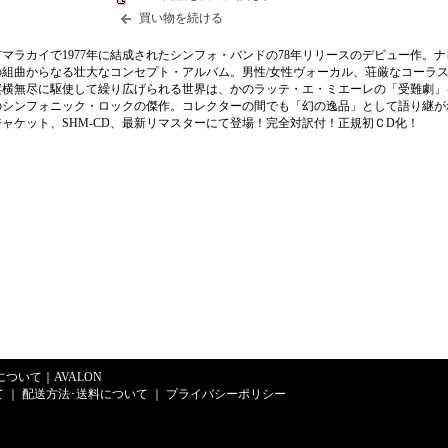
買い物を続ける
マラカイで1977年に結成されたシンフォ・バンドの78年リリースのデビュー作。
の組曲からなる壮大なコンセプト・アルバム。男性/女性ヴォーカル、荘厳なコーラ
縦横無尽に駆使して繰り広げられる世界は、かのラッテ・エ・ミエーレの「受難劇」
のシンフォニック・ロックの傑作。コレクターの間でも「幻の逸品」として語り継が
ャケット、SHM-CD、最新リマスターにて登場！完全対訳付！正規初ＣD化！
Eについて
｜
AVALON
て
｜
配送方法･送料について
｜
プライバシーポリシー