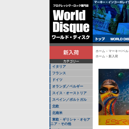
ホーム
>
マーキー/ベ
ホーム
>
新入荷
イタリア
フランス
ドイツ
オランダ／ベルギー
スイス・オーストリア
スペイン／ポルトガル
北欧
北南米
東欧・ギリシャ・オセア
ニア・その他