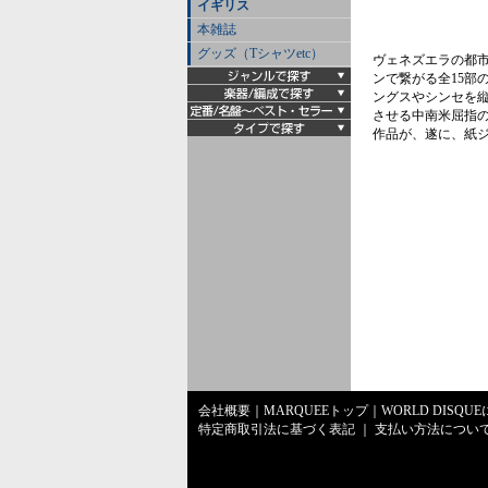
イギリス
本雑誌
グッズ（Tシャツetc）
ヴェネズエラの都市
ンで繋がる全15部
ングスやシンセを
させる中南米屈指
作品が、遂に、紙ジ
会社概要
｜
MARQUEEトップ
｜
WORLD DISQU
特定商取引法に基づく表記
｜
支払い方法につい