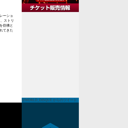
ナレーショ
ス、ストリ
を彷彿と
れてきた
@WORLD_DISQUE からのツイート