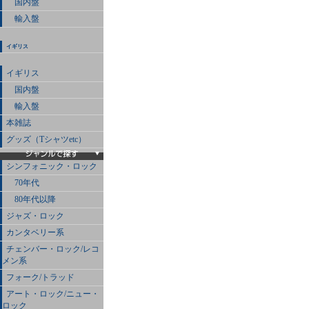
国内盤
輸入盤
イギリス
イギリス
国内盤
輸入盤
本雑誌
グッズ（Tシャツetc）
シンフォニック・ロック
70年代
80年代以降
ジャズ・ロック
カンタベリー系
チェンバー・ロック/レコ
メン系
フォーク/トラッド
アート・ロック/ニュー・
ロック