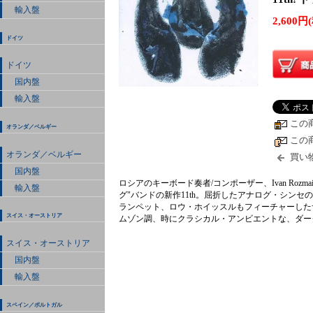
輸入盤
2,600円
ドイツ
ドイツ
国内盤
輸入盤
この
オランダ／ベルギー
この
オランダ／ベルギー
買い
国内盤
ロシアのキーボード奏者/コンポーザー、Ivan Roz
輸入盤
グ"バンドの新作11th。屈折したアナログ・シンセ
ランペット、ロウ・ホイッスルもフィーチャーした
スイス・オーストリア
ムゾン調、時にクラシカル・アンビエントな、ダー
スイス・オーストリア
国内盤
輸入盤
スペイン／ポルトガル