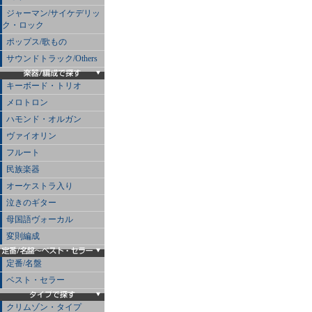
ジャーマン/サイケデリッ
ク・ロック
ポップス/歌もの
サウンドトラック/Others
キーボード・トリオ
メロトロン
ハモンド・オルガン
ヴァイオリン
フルート
民族楽器
オーケストラ入り
泣きのギター
母国語ヴォーカル
変則編成
定番/名盤
ベスト・セラー
クリムゾン・タイプ