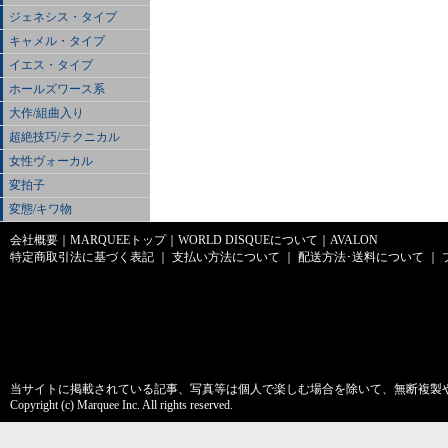
ジェネシス・タイプ
キャメル・タイプ
イエス・タイプ
ホールズワース系
大作/組曲入り
超絶技巧/テクニカル
女性ヴォーカル
変拍子
変態/キワ物
会社概要
｜
MARQUEEトップ
｜
WORLD DISQUEについて
｜
AVALON
特定商取引法に基づく表記
｜
支払い方法について
｜
配送方法･送料について
｜
当サイトに掲載されている記事、写真等は個人で楽しむ場合を除いて、無断複製
Copyright (c) Marquee Inc. All rights reserved.