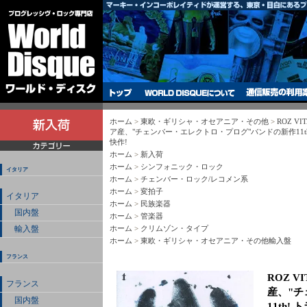
ホーム
>
東欧・ギリシャ・オセアニア・その他
>
ROZ VITA
ア産、"チェンバー・エレクトロ・プログ"バンドの新作11t
快作!
ホーム
>
新入荷
ホーム
>
シンフォニック・ロック
イタリア
ホーム
>
チェンバー・ロック/レコメン系
ホーム
>
変拍子
イタリア
ホーム
>
民族楽器
国内盤
ホーム
>
管楽器
ホーム
>
クリムゾン・タイプ
輸入盤
ホーム
>
東欧・ギリシャ・オセアニア・その他輸入盤
フランス
ROZ VIT
フランス
産、"チ
国内盤
11th