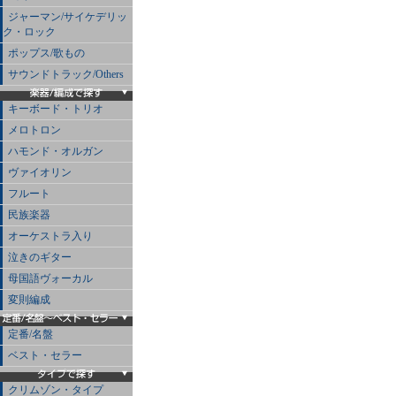
ジャーマン/サイケデリッ
ク・ロック
ポップス/歌もの
サウンドトラック/Others
キーボード・トリオ
メロトロン
ハモンド・オルガン
ヴァイオリン
フルート
民族楽器
オーケストラ入り
泣きのギター
母国語ヴォーカル
変則編成
定番/名盤
ベスト・セラー
クリムゾン・タイプ