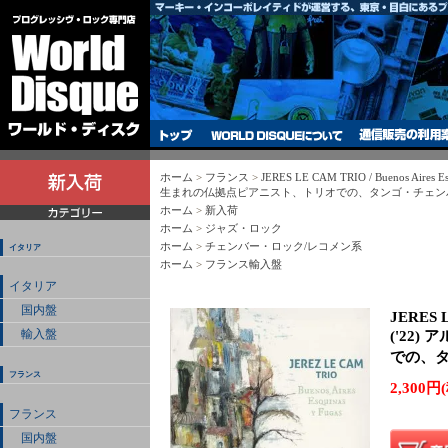
ホーム
>
フランス
>
JERES LE CAM TRIO / Buenos Aires
生まれの仏拠点ピアニスト、トリオでの、タンゴ・チェン
ホーム
>
新入荷
ホーム
>
ジャズ・ロック
ホーム
>
チェンバー・ロック/レコメン系
イタリア
ホーム
>
フランス輸入盤
イタリア
国内盤
JERES L
('22
輸入盤
での、タ
フランス
2,300円
フランス
国内盤