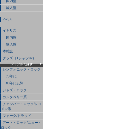
国内盤
輸入盤
イギリス
イギリス
国内盤
輸入盤
本雑誌
グッズ（Tシャツetc）
シンフォニック・ロック
70年代
80年代以降
ジャズ・ロック
カンタベリー系
チェンバー・ロック/レコ
メン系
フォーク/トラッド
アート・ロック/ニュー・
ロック