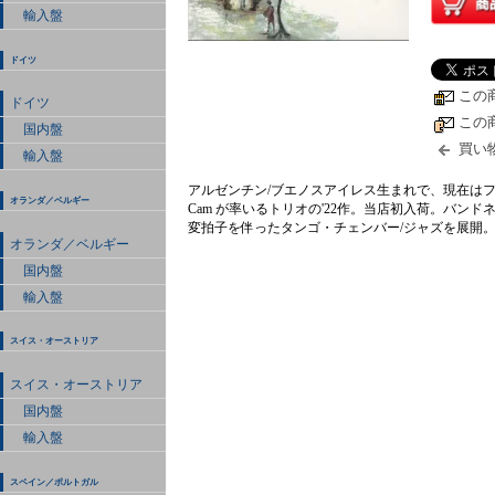
輸入盤
ドイツ
この
ドイツ
この
国内盤
買い
輸入盤
アルゼンチン/ブエノスアイレス生まれで、現在はフランス
オランダ／ベルギー
Cam が率いるトリオの'22作。当店初入荷。バ
変拍子を伴ったタンゴ・チェンバー/ジャズを展開
オランダ／ベルギー
国内盤
輸入盤
スイス・オーストリア
スイス・オーストリア
国内盤
輸入盤
スペイン／ポルトガル