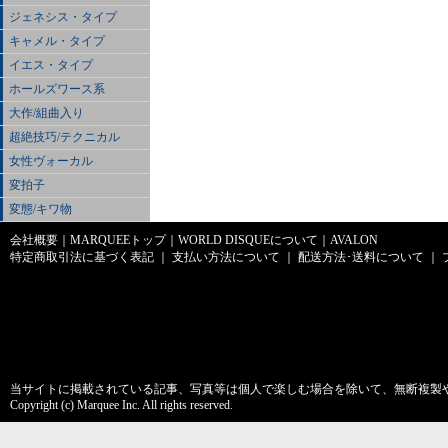
ジェネシス・タイプ
キャメル・タイプ
イエス・タイプ
ホールズワース系
大作/組曲入り
超絶技巧/テクニカル
女性ヴォーカル
変拍子
変態/キワ物
会社概要
｜
MARQUEEトップ
｜
WORLD DISQUEについて
｜
AVALON
特定商取引法に基づく表記
｜
支払い方法について
｜
配送方法･送料について
｜
当サイトに掲載されている記事、写真等は個人で楽しむ場合を除いて、無断複製
Copyright (c) Marquee Inc. All rights reserved.