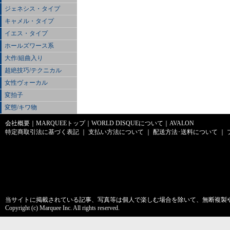
ジェネシス・タイプ
キャメル・タイプ
イエス・タイプ
ホールズワース系
大作/組曲入り
超絶技巧/テクニカル
女性ヴォーカル
変拍子
変態/キワ物
会社概要
｜
MARQUEEトップ
｜
WORLD DISQUEについて
｜
AVALON
特定商取引法に基づく表記
｜
支払い方法について
｜
配送方法･送料について
｜
当サイトに掲載されている記事、写真等は個人で楽しむ場合を除いて、無断複製
Copyright (c) Marquee Inc. All rights reserved.