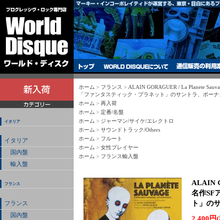
ホーム
>
フランス
>
ALAIN GORAGUER / La Planete 
「ファンタスティック・プラネット」のサントラ、ボーナス
ホーム
>
再入荷
ホーム
>
定番/名盤
ホーム
>
ジャーマン/サイケ/エレクトロ
イタリア
ホーム
>
サウンドトラック/Others
ホーム
>
フルート
イタリア
ホーム
>
女性プレイヤー
国内盤
ホーム
>
フランス輸入盤
輸入盤
ALAIN G
フランス
名作SF
ト」のサ
フランス
国内盤
2,400円