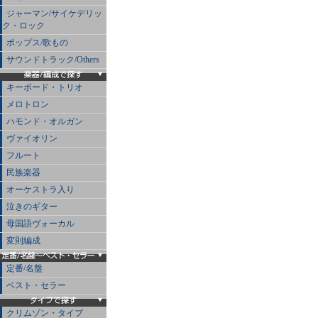
ジャーマン/サイケデリッ
ク・ロック
ポップス/歌もの
サウンドトラック/Others
キーボード・トリオ
メロトロン
ハモンド・オルガン
ヴァイオリン
フルート
民族楽器
オーケストラ入り
泣きのギター
母国語ヴォーカル
変則編成
定番/名盤
ベスト・セラー
クリムゾン・タイプ