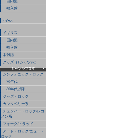
国内盤
輸入盤
イギリス
イギリス
国内盤
輸入盤
本雑誌
グッズ（Tシャツetc）
シンフォニック・ロック
70年代
80年代以降
ジャズ・ロック
カンタベリー系
チェンバー・ロック/レコ
メン系
フォーク/トラッド
アート・ロック/ニュー・
ロック