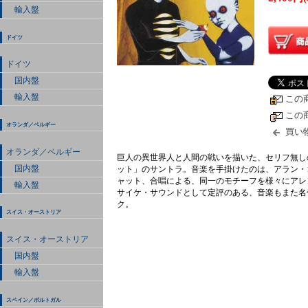
輸入盤
ドイツ
ドイツ
国内盤
輸入盤
この
この
オランダ／ベルギー
買い
オランダ／ベルギー
巨人の異世界人と人間の戦いを描いた、セリフ無し
国内盤
ット」のサントラ。音楽を手掛けたのは、アラン・
ャット、合唱による、同一のモチーフを様々にアレ
輸入盤
サイケ・サウンドとして定評のある、音楽もまた名作
ク。
スイス・オーストリア
スイス・オーストリア
国内盤
輸入盤
スペイン／ポルトガル