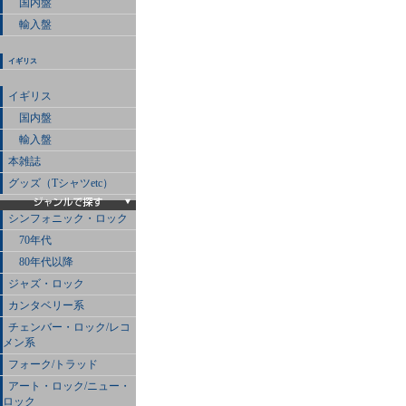
国内盤
輸入盤
イギリス
イギリス
国内盤
輸入盤
本雑誌
グッズ（Tシャツetc）
シンフォニック・ロック
70年代
80年代以降
ジャズ・ロック
カンタベリー系
チェンバー・ロック/レコ
メン系
フォーク/トラッド
アート・ロック/ニュー・
ロック