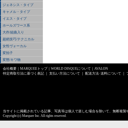
ジェネシス・タイプ
キャメル・タイプ
イエス・タイプ
ホールズワース系
大作/組曲入り
超絶技巧/テクニカル
女性ヴォーカル
変拍子
変態/キワ物
会社概要
｜
MARQUEEトップ
｜
WORLD DISQUEについて
｜
AVALON
特定商取引法に基づく表記
｜
支払い方法について
｜
配送方法･送料について
｜
当サイトに掲載されている記事、写真等は個人で楽しむ場合を除いて、無断複製
Copyright (c) Marquee Inc. All rights reserved.