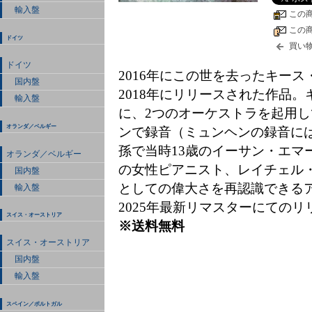
輸入盤
この
この
ドイツ
買い
ドイツ
2016年にこの世を去ったキー
国内盤
2018年にリリースされた作品
輸入盤
に、2つのオーケストラを起用
オランダ／ベルギー
ンで録音（ミュンヘンの録音に
孫で当時13歳のイーサン・エマ
オランダ／ベルギー
の女性ピアニスト、レイチェル
国内盤
としての偉大さを再認識できるア
輸入盤
2025年最新リマスターにてのリ
スイス・オーストリア
※送料無料
スイス・オーストリア
国内盤
輸入盤
スペイン／ポルトガル