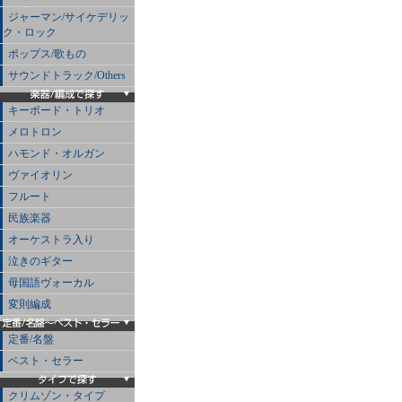
ジャーマン/サイケデリッ
ク・ロック
ポップス/歌もの
サウンドトラック/Others
キーボード・トリオ
メロトロン
ハモンド・オルガン
ヴァイオリン
フルート
民族楽器
オーケストラ入り
泣きのギター
母国語ヴォーカル
変則編成
定番/名盤
ベスト・セラー
クリムゾン・タイプ