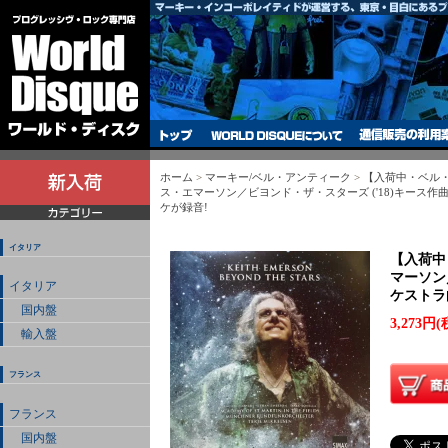
ホーム
>
マーキー/ベル・アンティーク
>
【入荷中・ベル・
ス・エマーソン／ビヨンド・ザ・スターズ ('18)キース
ケが録音!
イタリア
【入荷中
マーソン
イタリア
ケストラ
国内盤
3,273円(
輸入盤
フランス
フランス
国内盤