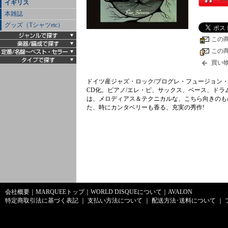
イギリス
本雑誌
グッズ（Tシャツetc）
この
この
買い
ドイツ産ジャズ・ロック/プログレ・フュージョン・バンドが
CD化。ピアノ/エレ・ピ、サックス、ベース、ドラ
は、メロディアス＆テクニカルな、こちら向きのも
た、時にカンタベリーも香る、充実の秀作!
会社概要
｜
MARQUEEトップ
｜
WORLD DISQUEについて
｜
AVALON
特定商取引法に基づく表記
｜
支払い方法について
｜
配送方法･送料について
｜