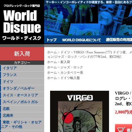
ホーム
>
ドイツ
>
VIRGO / Four Seasons ('77)
ョン/ジャズ・ロック・バンドの'77年2nd、初CD化!
ホーム
>
新入荷
ホーム
>
ジャズ・ロック
イタリア
ホーム
>
カンタベリー系
フランス
ホーム
>
ドイツ輸入盤
ドイツ
オランダ／ベルギー
VIRGO 
スイス・オーストリア
ログレ・
スペイン／ポルトガル
2nd、初
北欧
2,800円(
北南米
東欧・ギリシャ・オセア
ニア・その他