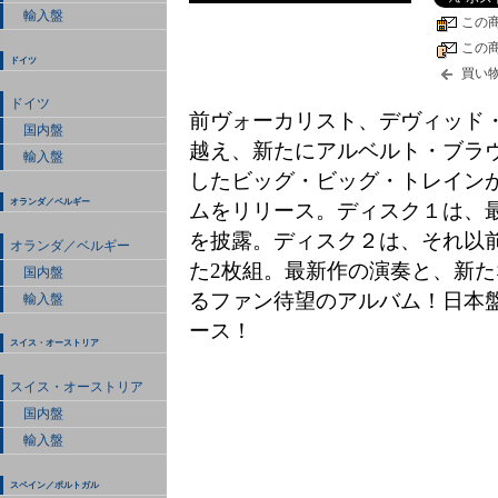
輸入盤
この
この
ドイツ
買い
ドイツ
前ヴォーカリスト、デヴィッド・
国内盤
越え、新たにアルベルト・ブラ
輸入盤
したビッグ・ビッグ・トレイン
オランダ／ベルギー
ムをリリース。ディスク１は、最新作で
を披露。ディスク２は、それ以
オランダ／ベルギー
た2枚組。最新作の演奏と、新
国内盤
るファン待望のアルバム！日本盤
輸入盤
ース！
スイス・オーストリア
スイス・オーストリア
国内盤
輸入盤
スペイン／ポルトガル