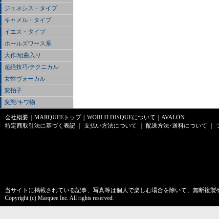
ジェネシス・タイプ
キャメル・タイプ
イエス・タイプ
ホールズワース系
大作/組曲入り
超絶技巧/テクニカル
女性ヴォーカル
変拍子
変態/キワ物
会社概要
｜
MARQUEEトップ
｜
WORLD DISQUEについて
｜
AVALON
特定商取引法に基づく表記
｜
支払い方法について
｜
配送方法･送料について
｜
当サイトに掲載されている記事、写真等は個人で楽しむ場合を除いて、無断複製
Copyright (c) Marquee Inc. All rights reserved.