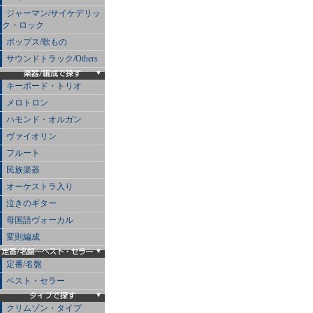
ジャーマン/サイケデリッ
ク・ロック
ポップス/歌もの
サウンドトラック/Others
キーボード・トリオ
メロトロン
ハモンド・オルガン
ヴァイオリン
フルート
民族楽器
オーケストラ入り
泣きのギター
母国語ヴォーカル
変則編成
定番/名盤
ベスト・セラー
クリムゾン・タイプ