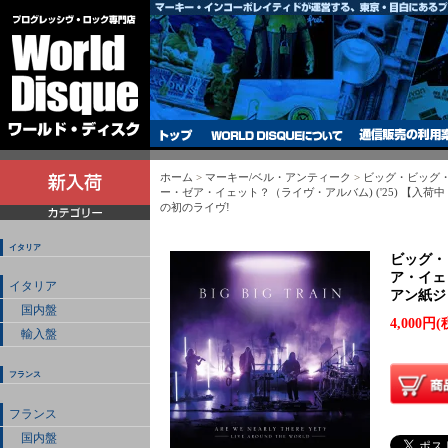
ホーム
>
マーキー/ベル・アンティーク
>
ビッグ・ビッグ
ー・ゼア・イェット？（ライヴ・アルバム) ('25) 【入荷
の初のライヴ!
イタリア
ビッグ・
ア・イェッ
イタリア
アン紙ジ
国内盤
4,000円(
輸入盤
フランス
フランス
国内盤