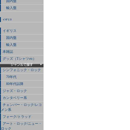
国内盤
輸入盤
イギリス
イギリス
国内盤
輸入盤
本雑誌
グッズ（Tシャツetc）
シンフォニック・ロック
70年代
80年代以降
ジャズ・ロック
カンタベリー系
チェンバー・ロック/レコ
メン系
フォーク/トラッド
アート・ロック/ニュー・
ロック