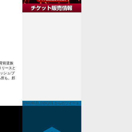
背前逆族
リリースと
ッシュ/ブ
る所も。邪
@WORLD_DISQUE からのツイート