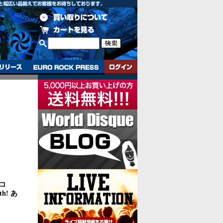
ドコ
! あ