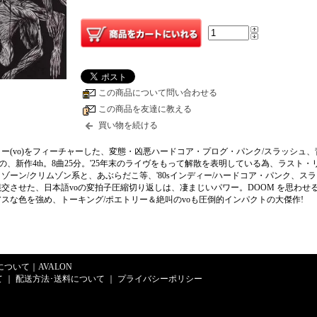
この商品について問い合わせる
この商品を友達に教える
買い物を続ける
ー(vo)をフィーチャーした、変態・凶悪ハードコア・プログ・パンク/スラッシュ、
)の、新作4th。8曲25分。'25年末のライヴをもって解散を表明している為、ラスト・
ゾーン/クリムゾン系と、あぶらだこ等、'80sインディー/ハードコア・パンク、スラ
交させた、日本語voの変拍子圧縮切り返しは、凄まじいパワー。DOOM を思わせ
スな色を強め、トーキング/ポエトリー＆絶叫のvoも圧倒的インパクトの大傑作!
Eについて
｜
AVALON
て
｜
配送方法･送料について
｜
プライバシーポリシー