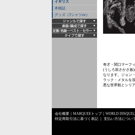
イギリス
本雑誌
グッズ（Tシャツetc）
奇才・関口マーフィ
(うしろ前さかさ族
なります。ジョン・
ラック・メタルを混
悪な世界観とシリア
会社概要
｜
MARQUEEトップ
｜
WORLD DISQU
特定商取引法に基づく表記
｜
支払い方法につい