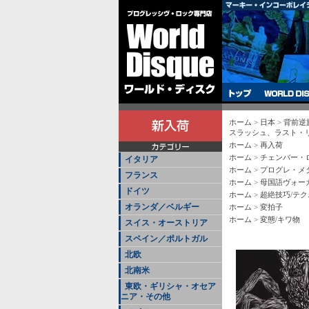
ホーム
>
日本
>
背前逆族
スラッシュ、ラスト・リリ
ホーム
>
再入荷
ホーム
>
チェンバー・
イタリア
ホーム
>
プログレ・メ
フランス
ホーム
>
母国語ヴォー
ドイツ
ホーム
>
超絶技巧/テ
オランダ／ベルギー
ホーム
>
変拍子
ホーム
>
変態/キワ物
スイス・オーストリア
スペイン／ポルトガル
北欧
北南米
東欧・ギリシャ・オセア
ニア・その他