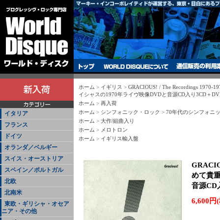
ホーム
>
イギリス
>
GRACIOUS! / The Recordings 19
イシャスの1970年ライヴ映像DVDと音源CD入り3CD＋DV
ホーム
>
再入荷
ホーム
>
シンフォニック・ロック
>
70年代のシンフォニ
イタリア
ホーム
>
大作/組曲入り
フランス
ホーム
>
メロトロン
ドイツ
ホーム
>
イギリス輸入盤
オランダ／ベルギー
スイス・オーストリア
GRACIOU
スペイン／ポルトガル
めて貴重
北欧
音源CD
北南米
6,600円
東欧・ギリシャ・オセア
ニア・その他