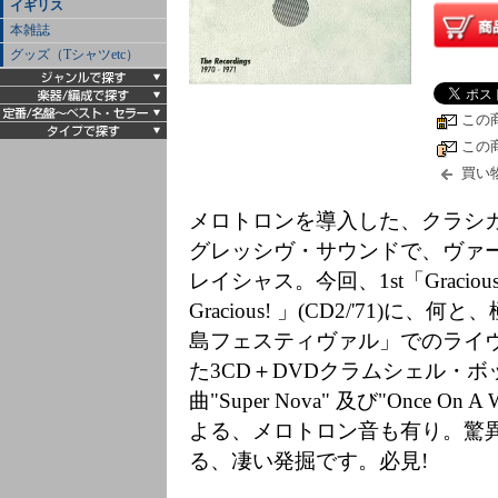
イギリス
本雑誌
グッズ（Tシャツetc）
この
この
買い
メロトロンを導入した、クラシ
グレッシヴ・サウンドで、ヴァ
レイシャス。今回、1st「Gracious!」
Gracious! 」(CD2/'71)
島フェスティヴァル」でのライヴ映
た3CD＋DVDクラムシェル・ボ
曲"Super Nova" 及び"Once 
よる、メロトロン音も有り。驚
る、凄い発掘です。必見!