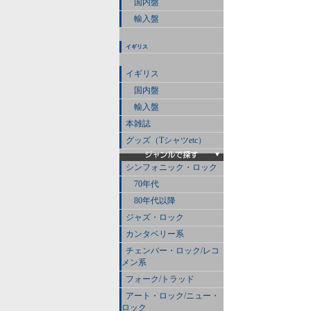
国内盤
輸入盤
イギリス
イギリス
国内盤
輸入盤
本雑誌
グッズ（Tシャツetc）
シンフォニック・ロック
70年代
80年代以降
ジャズ・ロック
カンタベリー系
チェンバー・ロック/レコ
メン系
フォーク/トラッド
アート・ロック/ニュー・
ロック