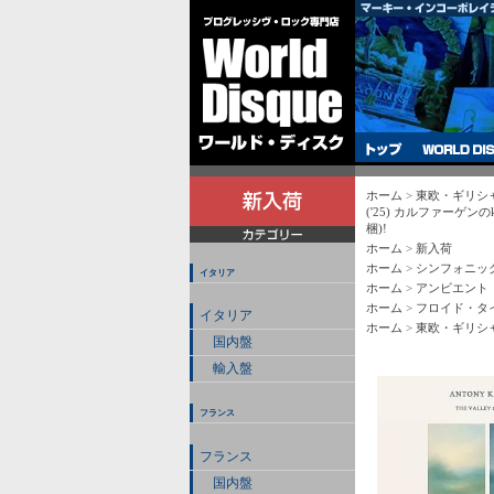
ホーム
>
東欧・ギリシ
('25) カルファーゲン
梱)!
ホーム
>
新入荷
ホーム
>
シンフォニッ
イタリア
ホーム
>
アンビエント
ホーム
>
フロイド・タ
イタリア
ホーム
>
東欧・ギリシ
国内盤
輸入盤
フランス
フランス
国内盤