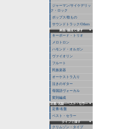
ジャーマン/サイケデリッ
ク・ロック
ポップス/歌もの
サウンドトラック/Others
キーボード・トリオ
メロトロン
ハモンド・オルガン
ヴァイオリン
フルート
民族楽器
オーケストラ入り
泣きのギター
母国語ヴォーカル
変則編成
定番/名盤
ベスト・セラー
クリムゾン・タイプ