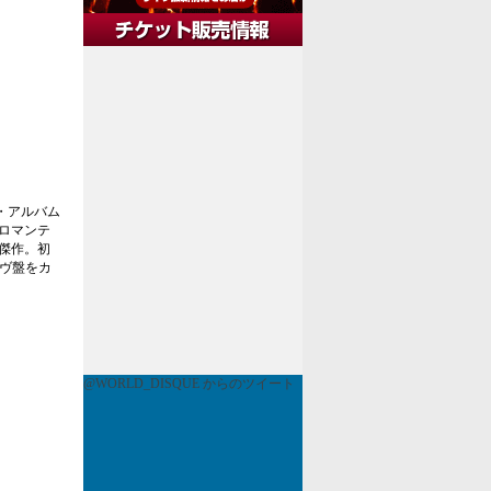
・アルバム
ロマンテ
傑作。初
イヴ盤をカ
@WORLD_DISQUE からのツイート