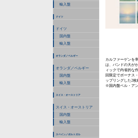
輸入盤
ドイツ
ドイツ
国内盤
輸入盤
オランダ／ベルギー
カルファーゲンを率
は、バンドの大が
オランダ／ベルギー
ィックで内省的な
回限定でボーナス・
国内盤
ップリングした2枚
輸入盤
※国内盤ベル・アン
スイス・オーストリア
スイス・オーストリア
国内盤
輸入盤
スペイン／ポルトガル