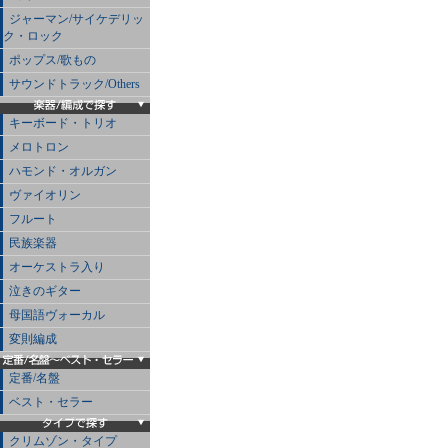
ジャーマン/サイケデリッ
ク・ロック
ポップス/歌もの
サウンドトラック/Others
キーボード・トリオ
メロトロン
ハモンド・オルガン
ヴァイオリン
フルート
民族楽器
オーケストラ入り
泣きのギター
母国語ヴォーカル
変則編成
定番/名盤
ベスト・セラー
クリムゾン・タイプ