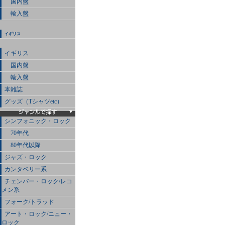
国内盤
輸入盤
イギリス
イギリス
国内盤
輸入盤
本雑誌
グッズ（Tシャツetc）
シンフォニック・ロック
70年代
80年代以降
ジャズ・ロック
カンタベリー系
チェンバー・ロック/レコ
メン系
フォーク/トラッド
アート・ロック/ニュー・
ロック