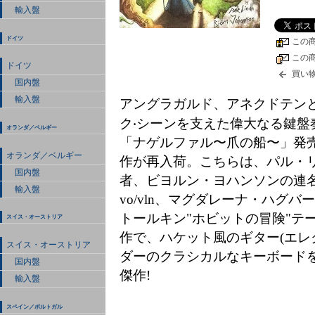
輸入盤
ドイツ
この
この
ドイツ
買い
国内盤
輸入盤
アングラガルド、アネクドテン
ク‧シーンを⽀えた偉⼤なる鍵盤
オランダ／ベルギー
「ナゲルファル〜爪の船〜」発
オランダ／ベルギー
作が再入荷。こちらは、パル・リン
国内盤
者、ビヨルン・ヨハンソンの連名
輸入盤
vo/vln、マグダレーナ・ハグ
トールキン"ホビットの冒険"テ
スイス・オーストリア
作で、ハケット風のギター(エレ
スイス・オーストリア
ダーのクラシカルなキーボードを
国内盤
傑作!
輸入盤
スペイン／ポルトガル