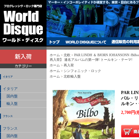
ホーム
>
北欧
>
PAR LINDH ＆ BJORN JOHANSONN /B
再入荷】 連名アルバムの第一弾! トールキン・テーマ!
ホーム
>
再入荷
ホーム
>
シンフォニック・ロック
ホーム
>
北欧輸入盤
イタリア
イタリア
PAR LIN
国内盤
パル・リ
ルキン・
輸入盤
2,700円(
フランス
フランス
国内盤