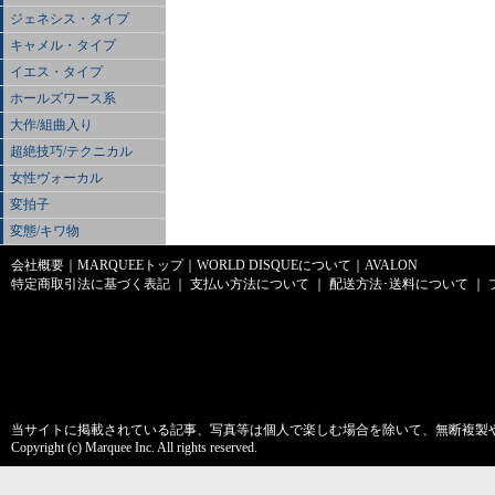
ジェネシス・タイプ
キャメル・タイプ
イエス・タイプ
ホールズワース系
大作/組曲入り
超絶技巧/テクニカル
女性ヴォーカル
変拍子
変態/キワ物
会社概要
｜
MARQUEEトップ
｜
WORLD DISQUEについて
｜
AVALON
特定商取引法に基づく表記
｜
支払い方法について
｜
配送方法･送料について
｜
当サイトに掲載されている記事、写真等は個人で楽しむ場合を除いて、無断複製
Copyright (c) Marquee Inc. All rights reserved.