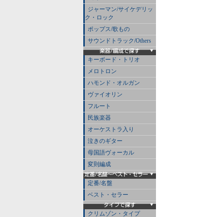
ジャーマン/サイケデリッ
ク・ロック
ポップス/歌もの
サウンドトラック/Others
キーボード・トリオ
メロトロン
ハモンド・オルガン
ヴァイオリン
フルート
民族楽器
オーケストラ入り
泣きのギター
母国語ヴォーカル
変則編成
定番/名盤
ベスト・セラー
クリムゾン・タイプ