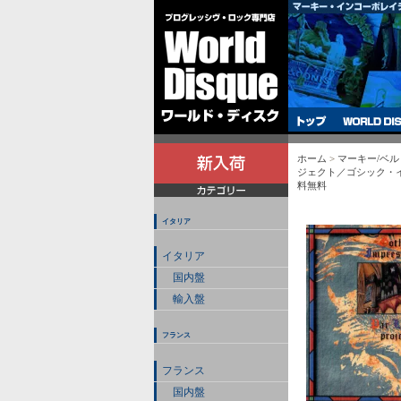
ホーム
>
マーキー/ベ
ジェクト／ゴシック・イン
料無料
イタリア
イタリア
国内盤
輸入盤
フランス
フランス
国内盤