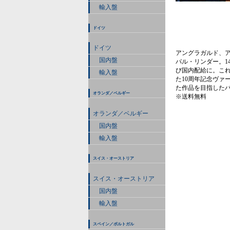
輸入盤
ドイツ
ドイツ
アングラガルド、
国内盤
パル・リンダー。1
び国内配給に。これ
輸入盤
た10周年記念ヴァ
た作品を目指した
オランダ／ベルギー
※送料無料
オランダ／ベルギー
国内盤
輸入盤
スイス・オーストリア
スイス・オーストリア
国内盤
輸入盤
スペイン／ポルトガル