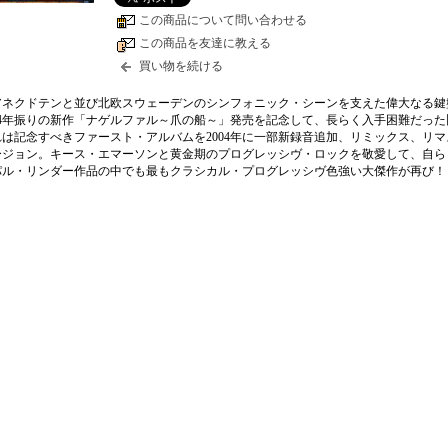
この商品について問い合わせる
この商品を友達に教える
買い物を続ける
アネクドテンと並び北欧スウェーデンのシンフォニック・シーンを支えた偉大なる鍵
4年振りの新作「ナゲルファル～爪の船～」発売を記念して、長らく入手困難だった
は記念すべきファースト・アルバムを2004年に一部新録音追加、リミックス、リマ
ージョン。キース・エマーソンと黄金期のプログレッシヴ・ロックを敬愛して、自ら
パル・リンダー作品の中でも最もクラシカル・プログレッシヴ色強い大傑作が再び！