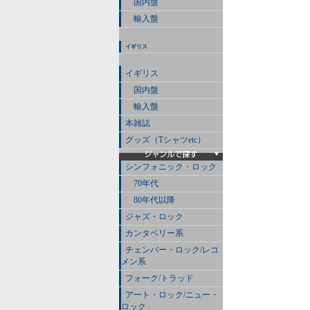
国内盤
輸入盤
イギリス
イギリス
国内盤
輸入盤
本雑誌
グッズ（Tシャツetc）
シンフォニック・ロック
70年代
80年代以降
ジャズ・ロック
カンタベリー系
チェンバー・ロック/レコ
メン系
フォーク/トラッド
アート・ロック/ニュー・
ロック