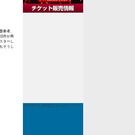
盤奏者、
旧作が再
スターし
もそうし
@WORLD_DISQUE からのツイート