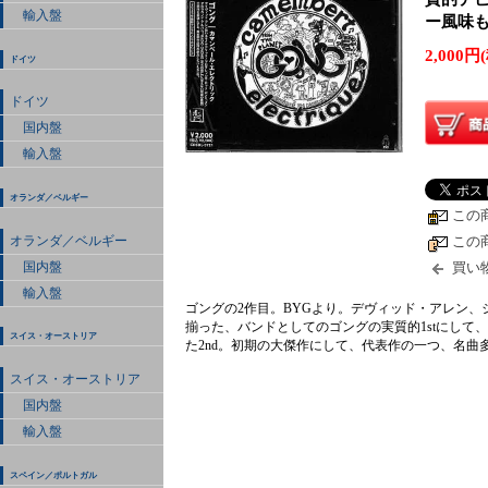
輸入盤
ー風味も
2,000円
ドイツ
ドイツ
国内盤
輸入盤
オランダ／ベルギー
この
オランダ／ベルギー
この
買い
国内盤
輸入盤
ゴングの2作目。BYGより。デヴィッド・アレン
揃った、バンドとしてのゴングの実質的1stにして
スイス・オーストリア
た2nd。初期の大傑作にして、代表作の一つ、名曲多
スイス・オーストリア
国内盤
輸入盤
スペイン／ポルトガル