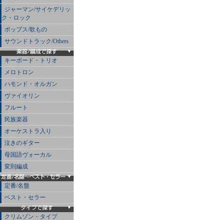
ジャーマン/サイケデリッ
ク・ロック
ポップス/歌もの
サウンドトラック/Others
キーボード・トリオ
メロトロン
ハモンド・オルガン
ヴァイオリン
フルート
民族楽器
オーケストラ入り
泣きのギター
母国語ヴォーカル
変則編成
定番/名盤
ベスト・セラー
クリムゾン・タイプ