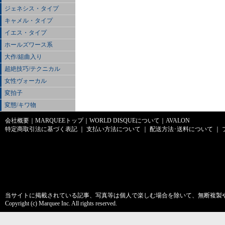
ジェネシス・タイプ
キャメル・タイプ
イエス・タイプ
ホールズワース系
大作/組曲入り
超絶技巧/テクニカル
女性ヴォーカル
変拍子
変態/キワ物
会社概要
｜
MARQUEEトップ
｜
WORLD DISQUEについて
｜
AVALON
特定商取引法に基づく表記
｜
支払い方法について
｜
配送方法･送料について
｜
当サイトに掲載されている記事、写真等は個人で楽しむ場合を除いて、無断複製
Copyright (c) Marquee Inc. All rights reserved.