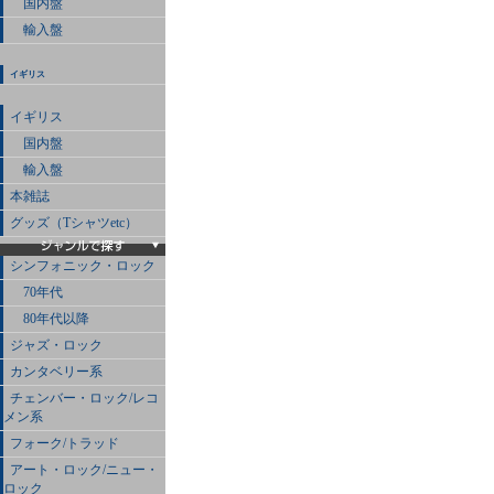
国内盤
輸入盤
イギリス
イギリス
国内盤
輸入盤
本雑誌
グッズ（Tシャツetc）
シンフォニック・ロック
70年代
80年代以降
ジャズ・ロック
カンタベリー系
チェンバー・ロック/レコ
メン系
フォーク/トラッド
アート・ロック/ニュー・
ロック