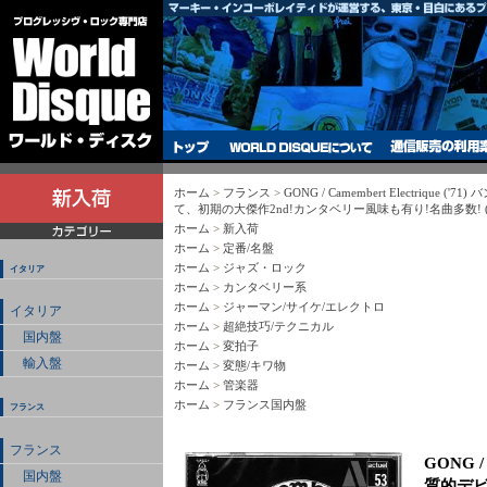
ホーム
>
フランス
>
GONG / Camembert Electriqu
て、初期の大傑作2nd!カンタベリー風味も有り!名曲多数! 
ホーム
>
新入荷
ホーム
>
定番/名盤
ホーム
>
ジャズ・ロック
イタリア
ホーム
>
カンタベリー系
ホーム
>
ジャーマン/サイケ/エレクトロ
イタリア
ホーム
>
超絶技巧/テクニカル
国内盤
ホーム
>
変拍子
輸入盤
ホーム
>
変態/キワ物
ホーム
>
管楽器
ホーム
>
フランス国内盤
フランス
フランス
GONG /
国内盤
質的デビ