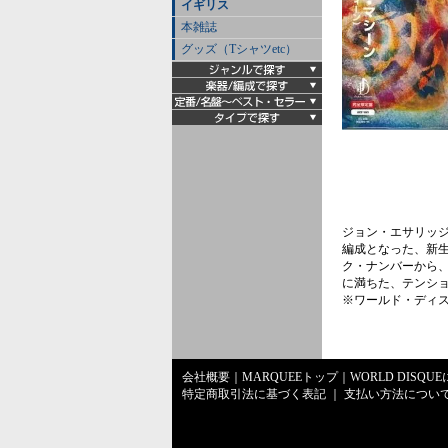
イギリス
本雑誌
グッズ（Tシャツetc）
ジョン・エサリッジ(
編成となった、新
ク・ナンバーから
に満ちた、テンショ
※ワールド・ディス
会社概要
｜
MARQUEEトップ
｜
WORLD DISQU
特定商取引法に基づく表記
｜
支払い方法につい