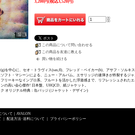
3,200円(税込3,520円)
この商品について問い合わせる
この商品を友達に教える
買い物を続ける
g)を中心に、セオ・トラヴィス(sax,fl)、フレッド・ベイカー(b)、アサフ・ソルキス(d
生ソフト・マシーンによる、ニュー・アルバム。エサリッジの速弾きが炸裂するジャ
、フリーキーなインプロ系、フルートを活かした浮遊感まで、リフレッシュされたエ
ンの高い会心傑作! 日本盤、UHQCD、紙ジャケット。
ク オリジナル特典：缶バッジ (ジャケット・デザイン)
Eについて
｜
AVALON
て
｜
配送方法･送料について
｜
プライバシーポリシー