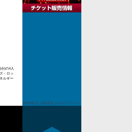
r)の4人
ズ・ロッ
ネルギー
@WORLD_DISQUE からのツイート