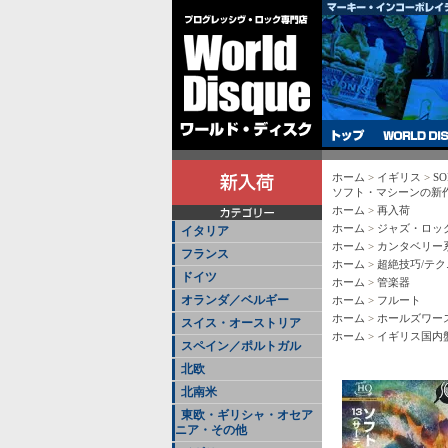
ホーム
>
イギリス
>
SO
ソフト・マシーンの新作
ホーム
>
再入荷
ホーム
>
ジャズ・ロッ
イタリア
ホーム
>
カンタベリー
フランス
ホーム
>
超絶技巧/テ
ドイツ
ホーム
>
管楽器
オランダ／ベルギー
ホーム
>
フルート
ホーム
>
ホールズワー
スイス・オーストリア
ホーム
>
イギリス国内
スペイン／ポルトガル
北欧
北南米
東欧・ギリシャ・オセア
ニア・その他