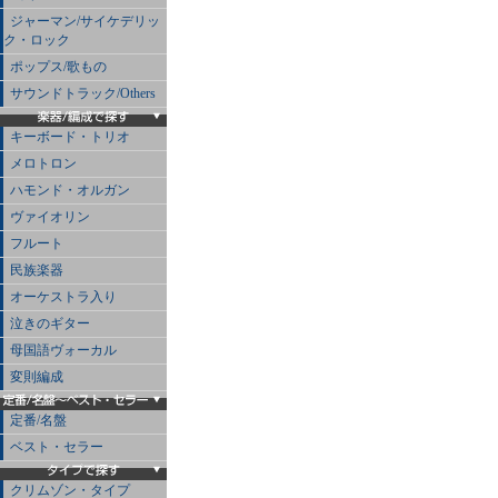
ジャーマン/サイケデリッ
ク・ロック
ポップス/歌もの
サウンドトラック/Others
キーボード・トリオ
メロトロン
ハモンド・オルガン
ヴァイオリン
フルート
民族楽器
オーケストラ入り
泣きのギター
母国語ヴォーカル
変則編成
定番/名盤
ベスト・セラー
クリムゾン・タイプ