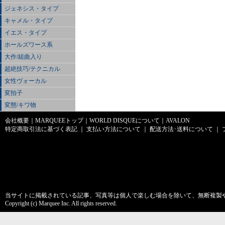
ジェネシス・タイプ
キャメル・タイプ
イエス・タイプ
ホールズワース系
大作/組曲入り
超絶技巧/テクニカル
女性ヴォーカル
変拍子
変態/キワ物
会社概要
｜
MARQUEEトップ
｜
WORLD DISQUEについて
｜
AVALON
特定商取引法に基づく表記
｜
支払い方法について
｜
配送方法･送料について
｜
当サイトに掲載されている記事、写真等は個人で楽しむ場合を除いて、無断複製
Copyright (c) Marquee Inc. All rights reserved.