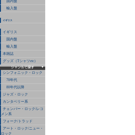
国内盤
輸入盤
イギリス
イギリス
国内盤
輸入盤
本雑誌
グッズ（Tシャツetc）
シンフォニック・ロック
70年代
80年代以降
ジャズ・ロック
カンタベリー系
チェンバー・ロック/レコ
メン系
フォーク/トラッド
アート・ロック/ニュー・
ロック