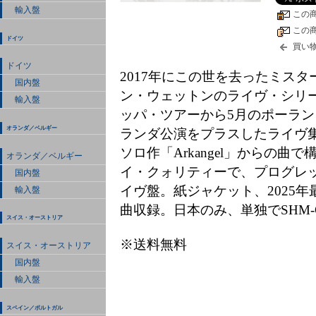
輸入盤
この
この
ドイツ
買い
ドイツ
2017年にこの世を去ったミス
国内盤
ン・ウェットンのライヴ・シリー
輸入盤
ッパ・ツアーから5月のポーラ
オランダ／ベルギー
ランダ公演をプラスしたライヴ集。K
ソロ作「Arkangel」からの
オランダ／ベルギー
イ・クォリティーで、プログレ
国内盤
イヴ盤。紙ジャケット、2025
輸入盤
曲収録。日本のみ、単独でSHM
スイス・オーストリア
※送料無料
スイス・オーストリア
国内盤
輸入盤
スペイン／ポルトガル