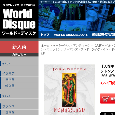
ホーム
>
マーキー/ベル・アンティーク
>
【入荷中 ベル
ン・ウェットン／ノーマンズ・ランド : ライヴ・イン・ポーラ
他!
イタリア
【入荷中
ットン／
イタリア
1998 
国内盤
3,273円(
輸入盤
フランス
フランス
国内盤