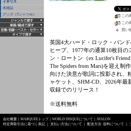
イギリス
本雑誌
グッズ（Tシャツetc）
この
この
買い
英国4大ハード・ロック・バン
ヒープ、1977年の通算10枚
ン・ロートン（ex Lucifer's 
The Spiders from Mar
向けた決意が歌詞に投影され、
ャケット、SHM-CD、2026
収録でのリリース！
※送料無料
会社概要
｜
MARQUEEトップ
｜
WORLD DISQUEについて
｜
AVALON
特定商取引法に基づく表記
｜
支払い方法について
｜
配送方法･送料について
｜