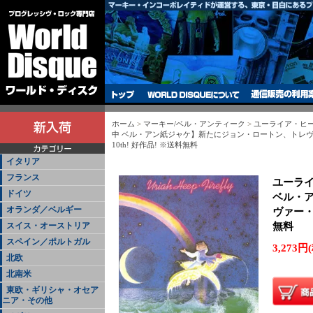
ホーム
>
マーキー/ベル・アンティーク
>
ユーライア・ヒープ
中 ベル・アン紙ジャケ】新たにジョン・ロートン、トレ
10th! 好作品! ※送料無料
イタリア
フランス
ユーライ
ドイツ
ベル・
オランダ／ベルギー
ヴァー・
無料
スイス・オーストリア
スペイン／ポルトガル
3,273円
北欧
北南米
東欧・ギリシャ・オセア
ニア・その他