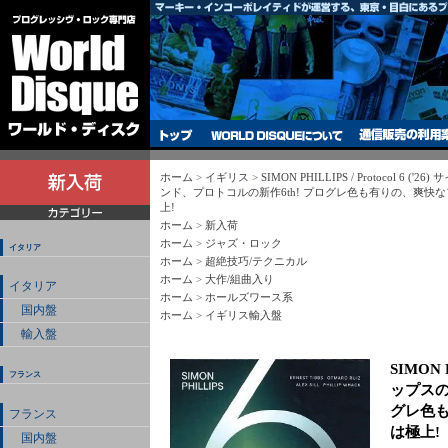
ホーム
>
イギリス
>
SIMON PHILLIPS / Protocol 
ンド、プロトコルの新作6th! プログレ色も有りの、爽快
上!
ホーム
>
新入荷
ホーム
>
ジャズ・ロック
イタリア
ホーム
>
超絶技巧/テクニカル
ホーム
>
大作/組曲入り
イタリア
ホーム
>
ホールズワース系
国内盤
ホーム
>
イギリス輸入盤
輸入盤
SIMON 
フランス
ップスの
グレ色
フランス
は極上!
国内盤