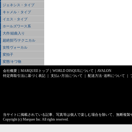
ジェネシス・タイプ
キャメル・タイプ
イエス・タイプ
ホールズワース系
大作/組曲入り
超絶技巧/テクニカル
女性ヴォーカル
変拍子
変態/キワ物
会社概要
｜
MARQUEEトップ
｜
WORLD DISQUEについて
｜
AVALON
特定商取引法に基づく表記
｜
支払い方法について
｜
配送方法･送料について
｜
当サイトに掲載されている記事、写真等は個人で楽しむ場合を除いて、無断複製
Copyright (c) Marquee Inc. All rights reserved.