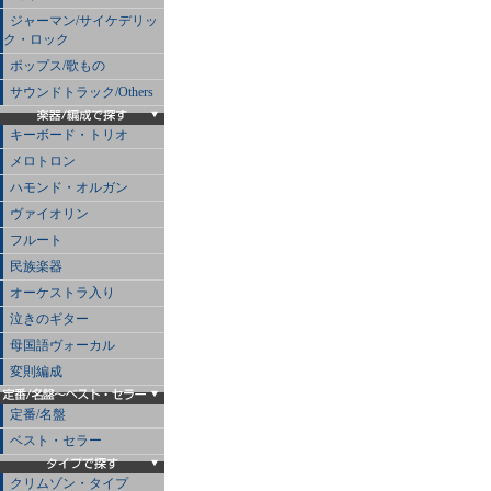
ジャーマン/サイケデリッ
ク・ロック
ポップス/歌もの
サウンドトラック/Others
キーボード・トリオ
メロトロン
ハモンド・オルガン
ヴァイオリン
フルート
民族楽器
オーケストラ入り
泣きのギター
母国語ヴォーカル
変則編成
定番/名盤
ベスト・セラー
クリムゾン・タイプ