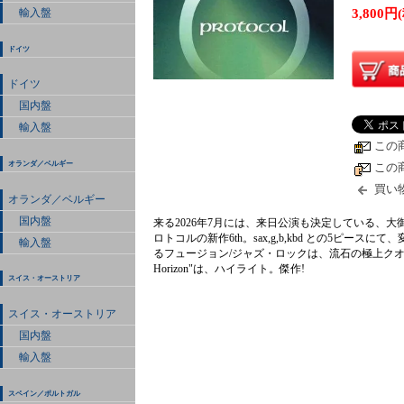
3,800円
輸入盤
ドイツ
ドイツ
国内盤
輸入盤
この
オランダ／ベルギー
この
買い
オランダ／ベルギー
国内盤
来る2026年7月には、来日公演も決定している、
ロトコルの新作6th。sax,g,b,kbd との5ピ
輸入盤
るフュージョン/ジャズ・ロックは、流石の極上クオリ
Horizon"は、ハイライト。傑作!
スイス・オーストリア
スイス・オーストリア
国内盤
輸入盤
スペイン／ポルトガル