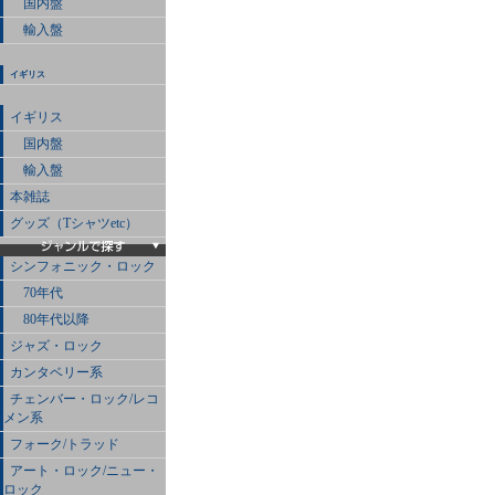
国内盤
輸入盤
イギリス
イギリス
国内盤
輸入盤
本雑誌
グッズ（Tシャツetc）
シンフォニック・ロック
70年代
80年代以降
ジャズ・ロック
カンタベリー系
チェンバー・ロック/レコ
メン系
フォーク/トラッド
アート・ロック/ニュー・
ロック