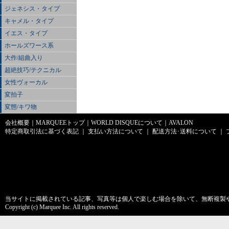
ジェネシス・タイプ
キャメル・タイプ
イエス・タイプ
ホールズワース系
大作/組曲入り
超絶技巧/テクニカル
女性ヴォーカル
変拍子
変態/キワ物
会社概要
｜
MARQUEEトップ
｜
WORLD DISQUEについて
｜
AVALON
特定商取引法に基づく表記
｜
支払い方法について
｜
配送方法･送料について
｜
当サイトに掲載されている記事、写真等は個人で楽しむ場合を除いて、無断複製
Copyright (c) Marquee Inc. All rights reserved.