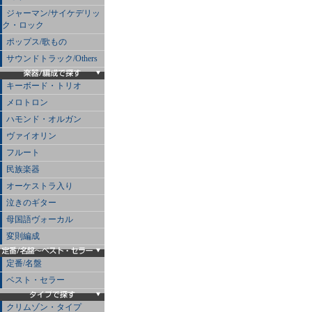
ジャーマン/サイケデリッ
ク・ロック
ポップス/歌もの
サウンドトラック/Others
キーボード・トリオ
メロトロン
ハモンド・オルガン
ヴァイオリン
フルート
民族楽器
オーケストラ入り
泣きのギター
母国語ヴォーカル
変則編成
定番/名盤
ベスト・セラー
クリムゾン・タイプ