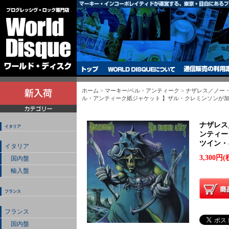
ホーム
>
マーキー/ベル・アンティーク
>
ナザレス／ノー・ミ
ル・アンティーク紙ジャケット 】ザル・クレミンソンが加
ナザレス
イタリア
ンティー
ツイン・
イタリア
3,300円(
国内盤
輸入盤
フランス
フランス
国内盤