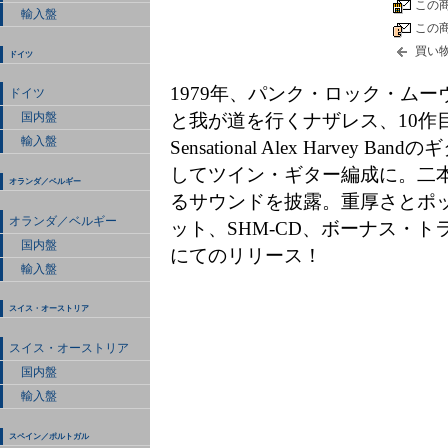
この
輸入盤
この
買い
ドイツ
1979年、パンク・ロック・ム
ドイツ
と我が道を行くナザレス、10作目の
国内盤
輸入盤
Sensational Alex Harv
してツイン・ギター編成に。二
オランダ／ベルギー
るサウンドを披露。重厚さとポ
オランダ／ベルギー
ット、SHM-CD、ボーナス・ト
国内盤
にてのリリース！
輸入盤
スイス・オーストリア
スイス・オーストリア
国内盤
輸入盤
スペイン／ポルトガル