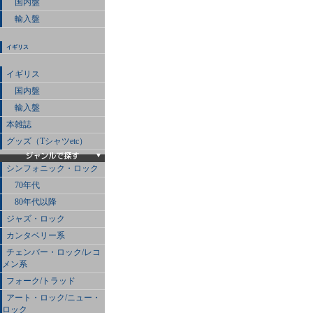
国内盤
輸入盤
イギリス
イギリス
国内盤
輸入盤
本雑誌
グッズ（Tシャツetc）
シンフォニック・ロック
70年代
80年代以降
ジャズ・ロック
カンタベリー系
チェンバー・ロック/レコ
メン系
フォーク/トラッド
アート・ロック/ニュー・
ロック