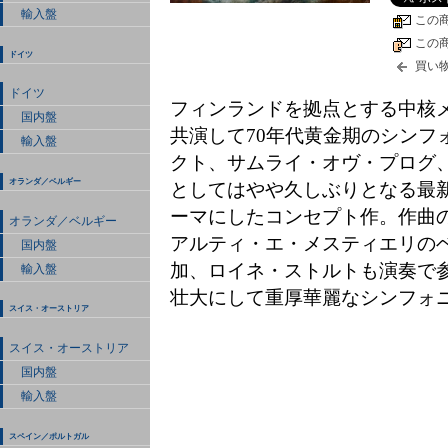
輸入盤
この
この
ドイツ
買い
ドイツ
フィンランドを拠点とする中核
国内盤
共演して70年代黄金期のシンフ
輸入盤
クト、サムライ・オヴ・プログ
オランダ／ベルギー
としてはやや久しぶりとなる最
ーマにしたコンセプト作。作曲
オランダ／ベルギー
アルティ・エ・メスティエリの
国内盤
加、ロイネ・ストルトも演奏で
輸入盤
壮大にして重厚華麗なシンフォ
スイス・オーストリア
スイス・オーストリア
国内盤
輸入盤
スペイン／ポルトガル