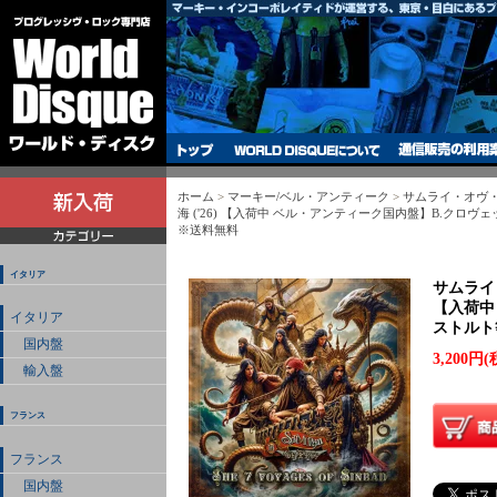
ホーム
>
マーキー/ベル・アンティーク
>
サムライ・オヴ
海 ('26) 【入荷中 ベル・アンティーク国内盤】B.クロヴェ
※送料無料
イタリア
サムライ
【入荷中
イタリア
ストルト
国内盤
3,200円(
輸入盤
フランス
フランス
国内盤