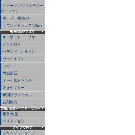
ジャーマン/サイケデリッ
ク・ロック
ポップス/歌もの
サウンドトラック/Others
キーボード・トリオ
メロトロン
ハモンド・オルガン
ヴァイオリン
フルート
民族楽器
オーケストラ入り
泣きのギター
母国語ヴォーカル
変則編成
定番/名盤
ベスト・セラー
クリムゾン・タイプ