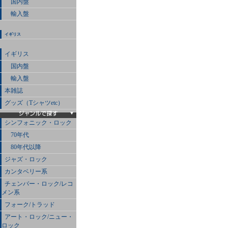
国内盤
輸入盤
イギリス
イギリス
国内盤
輸入盤
本雑誌
グッズ（Tシャツetc）
シンフォニック・ロック
70年代
80年代以降
ジャズ・ロック
カンタベリー系
チェンバー・ロック/レコ
メン系
フォーク/トラッド
アート・ロック/ニュー・
ロック