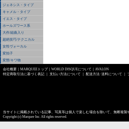
ジェネシス・タイプ
キャメル・タイプ
イエス・タイプ
ホールズワース系
大作/組曲入り
超絶技巧/テクニカル
女性ヴォーカル
変拍子
変態/キワ物
会社概要
｜
MARQUEEトップ
｜
WORLD DISQUEについて
｜
AVALON
特定商取引法に基づく表記
｜
支払い方法について
｜
配送方法･送料について
｜
当サイトに掲載されている記事、写真等は個人で楽しむ場合を除いて、無断複製
Copyright (c) Marquee Inc. All rights reserved.