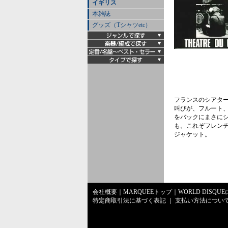
イギリス
本雑誌
グッズ（Tシャツetc）
フランスのシアター/
叫びが、フルート
をバックにまさに
も。これぞフレンチ・
ジャケット。
会社概要
｜
MARQUEEトップ
｜
WORLD DISQU
特定商取引法に基づく表記
｜
支払い方法につい