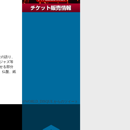
女の語り、
ジャズ等
せる部分
加、仏盤、紙
@WORLD_DISQUE からのツイート