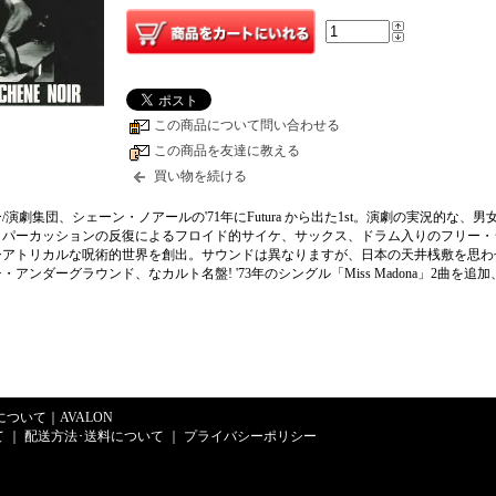
この商品について問い合わせる
この商品を友達に教える
買い物を続ける
演劇集団、シェーン・ノアールの'71年にFutura から出た1st。演劇の実況的な、男
、パーカッションの反復によるフロイド的サイケ、サックス、ドラム入りのフリー・
シアトリカルな呪術的世界を創出。サウンドは異なりますが、日本の天井桟敷を思わ
アンダーグラウンド、なカルト名盤! '73年のシングル「Miss Madona」2曲を追
Eについて
｜
AVALON
て
｜
配送方法･送料について
｜
プライバシーポリシー