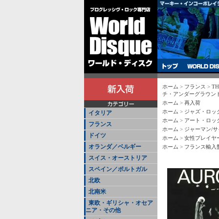
ホーム
>
フランス
>
TH
チ・アンダーグラウンド!
ホーム
>
再入荷
ホーム
>
ジャズ・ロッ
イタリア
ホーム
>
アート・ロッ
フランス
ホーム
>
ジャーマン/サ
ドイツ
ホーム
>
女性プレイヤ
オランダ／ベルギー
ホーム
>
フランス輸入
スイス・オーストリア
スペイン／ポルトガル
北欧
北南米
東欧・ギリシャ・オセア
ニア・その他