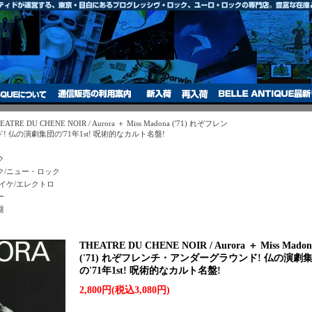
EATRE DU CHENE NOIR / Aurora ＋ Miss Madona ('71) れぞフレン
 仏の演劇集団の'71年1st! 呪術的なカルト名盤!
ク
ク/ニュー・ロック
イケ/エレクトロ
ー
盤
THEATRE DU CHENE NOIR / Aurora ＋ Miss Madon
('71) れぞフレンチ・アンダーグラウンド! 仏の演劇
の'71年1st! 呪術的なカルト名盤!
2,800円(税込3,080円)