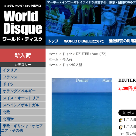
ホーム
>
ドイツ
>
DEUTER / Aum ('72)
ホーム
>
再入荷
ホーム
>
ドイツ輸入盤
イタリア
フランス
DEUTER /
ドイツ
2,200円(
オランダ／ベルギー
スイス・オーストリア
スペイン／ポルトガル
北欧
北南米
この
東欧・ギリシャ・オセア
この
ニア・その他
買い