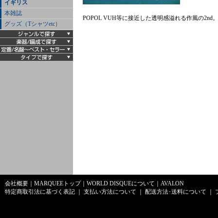
イギリス
本雑誌
POPOL VUH等に接近した透明感溢れる作風の2nd。英E
グッズ（Tシャツetc）
会社概要
｜
MARQUEEトップ
｜
WORLD DISQUEについて
｜
AVALON
特定商取引法に基づく表記
｜
支払い方法について
｜
配送方法･送料について
｜