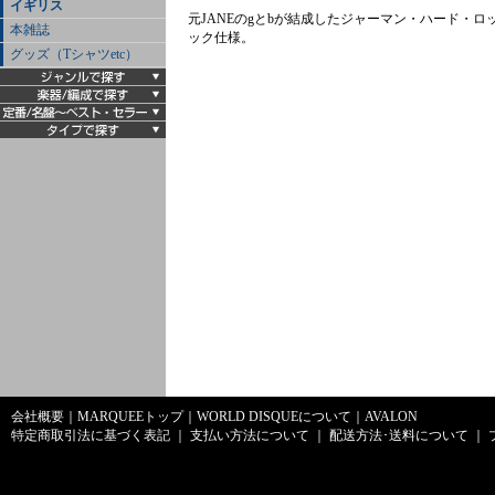
イギリス
元JANEのgとbが結成したジャーマン・ハード・ロ
本雑誌
ック仕様。
グッズ（Tシャツetc）
会社概要
｜
MARQUEEトップ
｜
WORLD DISQUEについて
｜
AVALON
特定商取引法に基づく表記
｜
支払い方法について
｜
配送方法･送料について
｜