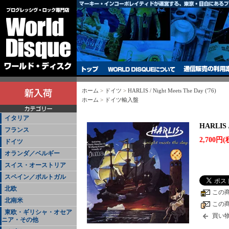
ホーム
>
ドイツ
>
HARLIS / Night Meets The Day ('76)
ホーム
>
ドイツ輸入盤
イタリア
HARLIS /
フランス
2,700円(
ドイツ
オランダ／ベルギー
スイス・オーストリア
スペイン／ポルトガル
北欧
この
北南米
この
東欧・ギリシャ・オセア
買い
ニア・その他