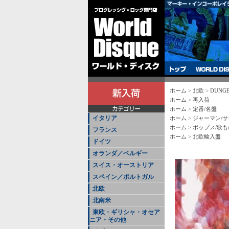
ホーム
>
北欧
>
DUNGEN 
ホーム
>
再入荷
ホーム
>
定番/名盤
イタリア
ホーム
>
ジャーマン/サ
ホーム
>
ポップス/歌も
フランス
ホーム
>
北欧輸入盤
ドイツ
オランダ／ベルギー
スイス・オーストリア
スペイン／ポルトガル
北欧
北南米
東欧・ギリシャ・オセア
ニア・その他