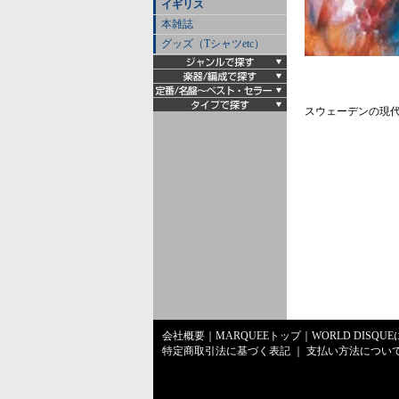
イギリス
本雑誌
グッズ（Tシャツetc）
スウェーデンの現代的
会社概要
｜
MARQUEEトップ
｜
WORLD DISQU
特定商取引法に基づく表記
｜
支払い方法につい