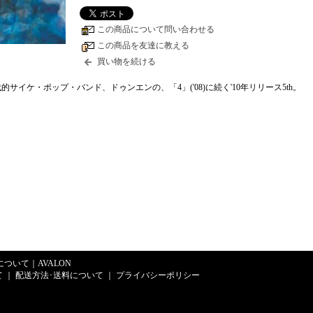
この商品について問い合わせる
この商品を友達に教える
買い物を続ける
サイケ・ポップ・バンド、ドゥンエンの、「4」('08)に続く'10年リリース5th。
Eについて
｜
AVALON
て
｜
配送方法･送料について
｜
プライバシーポリシー