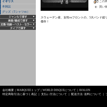
この
イギリス
本雑誌
買い
グッズ（Tシャツetc）
スウェーデン産、女性voフロントの、5大バンド
傑作！
会社概要
｜
MARQUEEトップ
｜
WORLD DISQUEについて
｜
AVALON
特定商取引法に基づく表記
｜
支払い方法について
｜
配送方法･送料について
｜