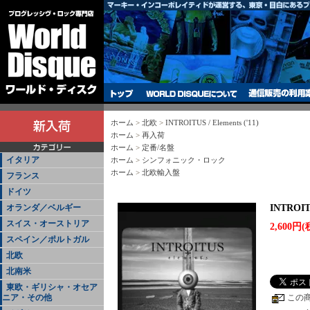
ホーム
>
北欧
>
INTROITUS / Elements ('11)
ホーム
>
再入荷
ホーム
>
定番/名盤
イタリア
ホーム
>
シンフォニック・ロック
ホーム
>
北欧輸入盤
フランス
ドイツ
オランダ／ベルギー
INTROITU
スイス・オーストリア
2,600円(
スペイン／ポルトガル
北欧
北南米
東欧・ギリシャ・オセア
ニア・その他
この