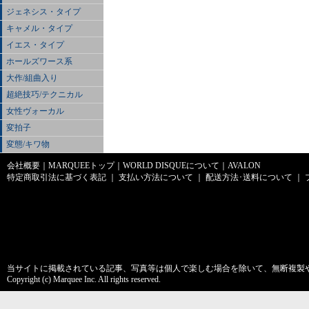
ジェネシス・タイプ
キャメル・タイプ
イエス・タイプ
ホールズワース系
大作/組曲入り
超絶技巧/テクニカル
女性ヴォーカル
変拍子
変態/キワ物
会社概要
｜
MARQUEEトップ
｜
WORLD DISQUEについて
｜
AVALON
特定商取引法に基づく表記
｜
支払い方法について
｜
配送方法･送料について
｜
当サイトに掲載されている記事、写真等は個人で楽しむ場合を除いて、無断複製
Copyright (c) Marquee Inc. All rights reserved.