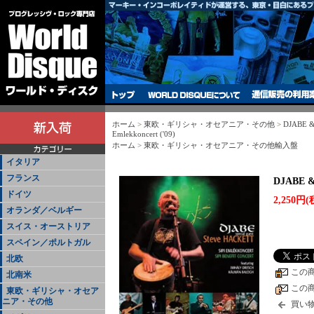
ホーム
>
東欧・ギリシャ・オセアニア・その他
>
DJABE &
Emlekkoncert ('09)
ホーム
>
東欧・ギリシャ・オセアニア・その他輸入盤
イタリア
フランス
DJABE & 
ドイツ
2,250円(
オランダ／ベルギー
スイス・オーストリア
スペイン／ポルトガル
北欧
この
北南米
この
東欧・ギリシャ・オセア
ニア・その他
買い