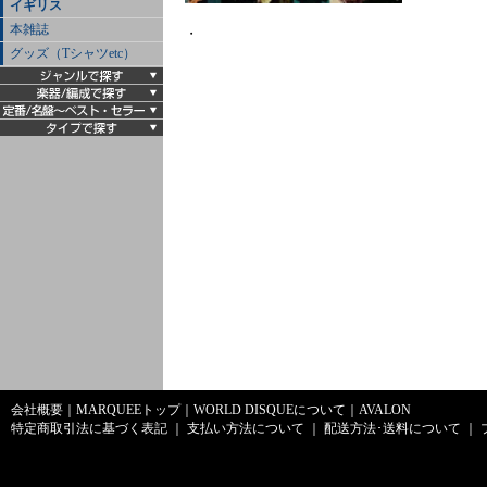
イギリス
本雑誌
・
グッズ（Tシャツetc）
会社概要
｜
MARQUEEトップ
｜
WORLD DISQUEについて
｜
AVALON
特定商取引法に基づく表記
｜
支払い方法について
｜
配送方法･送料について
｜