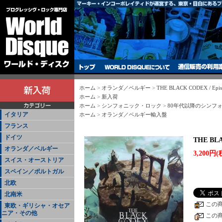
ホーム
>
オランダ／ベルギー
>
THE BLACK CODEX / Episo
ホーム
>
新入荷
ホーム
>
シンフォニック・ロック
>
80年代以降のシンフ
イタリア
ホーム
>
オランダ／ベルギー輸入盤
フランス
ドイツ
THE BLAC
オランダ／ベルギー
3,200円(
スイス・オーストリア
スペイン／ポルトガル
北欧
北南米
この
東欧・ギリシャ・オセア
ニア・その他
この