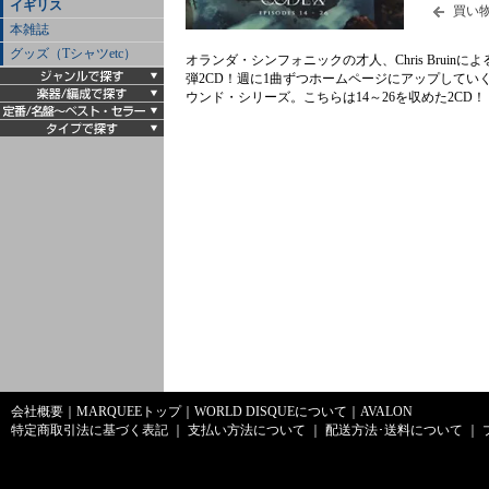
イギリス
買い
本雑誌
グッズ（Tシャツetc）
オランダ・シンフォニックの才人、Chris Brui
弾2CD！週に1曲ずつホームページにアップして
ウンド・シリーズ。こちらは14～26を収めた2CD！
会社概要
｜
MARQUEEトップ
｜
WORLD DISQUEについて
｜
AVALON
特定商取引法に基づく表記
｜
支払い方法について
｜
配送方法･送料について
｜