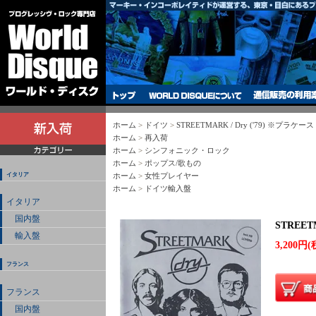
ホーム
>
ドイツ
>
STREETMARK / Dry ('79) ※プラケース
ホーム
>
再入荷
ホーム
>
シンフォニック・ロック
ホーム
>
ポップス/歌もの
イタリア
ホーム
>
女性プレイヤー
ホーム
>
ドイツ輸入盤
イタリア
国内盤
STREET
輸入盤
3,200円(
フランス
フランス
国内盤