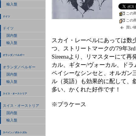
輸入盤
この
ドイツ
この
買い
ドイツ
国内盤
スカイ・レーベルにあっては数
輸入盤
つ、ストリートマークの'79年3r
Sireenaより、リマスターに
オランダ／ベルギー
カル、ギター/ヴォーカル、ドラ
オランダ／ベルギー
ペイシーなシンセと、オルガン
国内盤
ル（英語）も効果的に配して、
輸入盤
多い、かくれた好作です！
スイス・オーストリア
※プラケース
スイス・オーストリア
国内盤
輸入盤
スペイン／ポルトガル