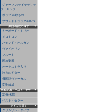
ジャーマン/サイケデリッ
ク・ロック
ポップス/歌もの
サウンドトラック/Others
キーボード・トリオ
メロトロン
ハモンド・オルガン
ヴァイオリン
フルート
民族楽器
オーケストラ入り
泣きのギター
母国語ヴォーカル
変則編成
定番/名盤
ベスト・セラー
クリムゾン・タイプ