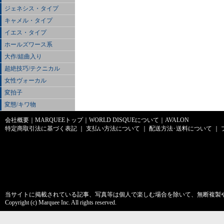
ジェネシス・タイプ
キャメル・タイプ
イエス・タイプ
ホールズワース系
大作/組曲入り
超絶技巧/テクニカル
女性ヴォーカル
変拍子
変態/キワ物
会社概要
｜
MARQUEEトップ
｜
WORLD DISQUEについて
｜
AVALON
特定商取引法に基づく表記
｜
支払い方法について
｜
配送方法･送料について
｜
当サイトに掲載されている記事、写真等は個人で楽しむ場合を除いて、無断複製
Copyright (c) Marquee Inc. All rights reserved.