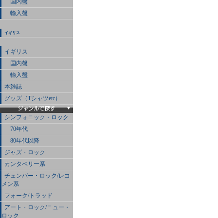
国内盤
輸入盤
イギリス
イギリス
国内盤
輸入盤
本雑誌
グッズ（Tシャツetc）
シンフォニック・ロック
70年代
80年代以降
ジャズ・ロック
カンタベリー系
チェンバー・ロック/レコ
メン系
フォーク/トラッド
アート・ロック/ニュー・
ロック